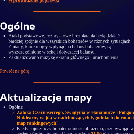
Wprowadzone poprawki
Ogólne
Ataki podstawowe, rozpryskowe i rozpłatania będą działać
bardziej spójnie dla wszystkich bohaterów w różnych sytuacjach.
Zmiany, które mogły wpłynąć na balans bohaterów, są
wyszczególnione w sekcji dotyczącej balansu.
Zaktualizowano muzykę ekranu głównego i uruchomienia.
Powrót na górę
Aktualizacje mapy
Ogólne
Zatoka Czarnosercego, Świątynia w Hanamurze i Poligon
Nuklearny wejdą w nadchodzących tygodniach do rotacji
map rankingowych!
Kiedy sojuszniczy bohater odniesie obrażenia, przebywając w
zasięgu fortów, twierdz i bazy, zyskuje
35
50
pkt. pancerza na