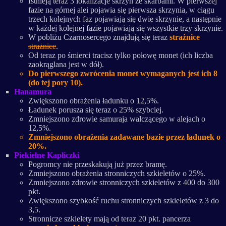
Istnieją teraz 3 lokalizacje skrzyń ze skarbami. W pierwszej
fazie na górnej alei pojawia się pierwsza skrzynia, w ciągu
trzech kolejnych faz pojawiają się dwie skrzynie, a następnie
w każdej kolejnej fazie pojawiają się wszystkie trzy skrzynie.
W pobliżu Czarnosercego znajdują się teraz
strażnice
strażnice
.
Od teraz po śmierci tracisz tylko połowę monet (ich liczba
zaokrąglana jest w dół).
Do pierwszego zwrócenia monet wymaganych jest ich 8
(do tej pory 10).
Hanamura
Zwiększono obrażenia ładunku o 12,5%.
Ładunek porusza się teraz o 25% szybciej.
Zmniejszono zdrowie samuraja walczącego w alejach o
12,5%.
Zmniejszono obrażenia zadawane bazie przez ładunek o
20%.
Piekielne Kapliczki
Pogromcy nie przeskakują już przez bramę.
Zmniejszono obrażenia stronniczych szkieletów o 25%.
Zmniejszono zdrowie stronniczych szkieletów z 400 do 300
pkt.
Zwiększono szybkość ruchu stronniczych szkieletów z 3 do
3,5.
Stronnicze szkielety mają od teraz 20 pkt. pancerza