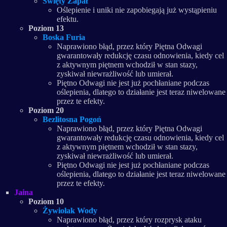
Święty Zapał
Oślepienie i uniki nie zapobiegają już wystąpieniu
efektu.
Poziom 13
Boska Furia
Naprawiono błąd, przez który Piętna Odwagi
gwarantowały redukcję czasu odnowienia, kiedy cel
z aktywnym piętnem wchodził w stan stazy,
zyskiwał niewrażliwość lub umierał.
Piętno Odwagi nie jest już pochłaniane podczas
oślepienia, dlatego to działanie jest teraz niwelowane
przez te efekty.
Poziom 20
Bezlitosna Pogoń
Naprawiono błąd, przez który Piętna Odwagi
gwarantowały redukcję czasu odnowienia, kiedy cel
z aktywnym piętnem wchodził w stan stazy,
zyskiwał niewrażliwość lub umierał.
Piętno Odwagi nie jest już pochłaniane podczas
oślepienia, dlatego to działanie jest teraz niwelowane
przez te efekty.
Jaina
Poziom 10
Żywiołak Wody
Naprawiono błąd, przez który rozprysk ataku