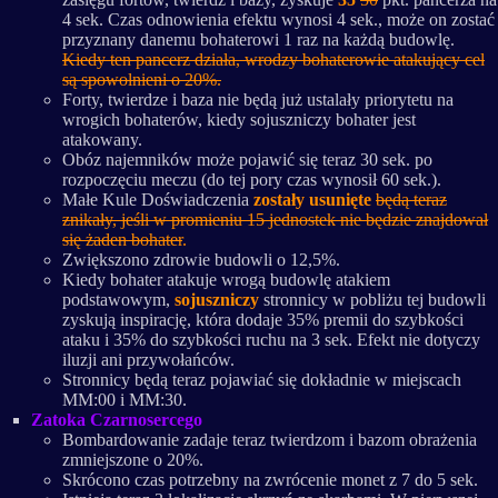
4 sek. Czas odnowienia efektu wynosi 4 sek., może on zostać
przyznany danemu bohaterowi 1 raz na każdą budowlę.
Kiedy ten pancerz działa, wrodzy bohaterowie atakujący cel
są spowolnieni o 20%.
Forty, twierdze i baza nie będą już ustalały priorytetu na
wrogich bohaterów, kiedy sojuszniczy bohater jest
atakowany.
Obóz najemników może pojawić się teraz 30 sek. po
rozpoczęciu meczu (do tej pory czas wynosił 60 sek.).
Małe Kule Doświadczenia
zostały usunięte
będą teraz
znikały, jeśli w promieniu 15 jednostek nie będzie znajdował
się żaden bohater
.
Zwiększono zdrowie budowli o 12,5%.
Kiedy bohater atakuje wrogą budowlę atakiem
podstawowym,
sojuszniczy
stronnicy w pobliżu tej budowli
zyskują inspirację, która dodaje 35% premii do szybkości
ataku i 35% do szybkości ruchu na 3 sek. Efekt nie dotyczy
iluzji ani przywołańców.
Stronnicy będą teraz pojawiać się dokładnie w miejscach
MM:00 i MM:30.
Zatoka Czarnosercego
Bombardowanie zadaje teraz twierdzom i bazom obrażenia
zmniejszone o 20%.
Skrócono czas potrzebny na zwrócenie monet z 7 do 5 sek.