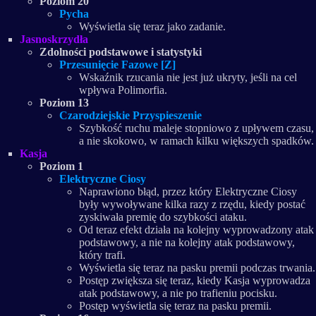
Poziom 20
Pycha
Wyświetla się teraz jako zadanie.
Jasnoskrzydła
Zdolności podstawowe i statystyki
Przesunięcie Fazowe [Z]
Wskaźnik rzucania nie jest już ukryty, jeśli na cel
wpływa Polimorfia.
Poziom 13
Czarodziejskie Przyspieszenie
Szybkość ruchu maleje stopniowo z upływem czasu,
a nie skokowo, w ramach kilku większych spadków.
Kasja
Poziom 1
Elektryczne Ciosy
Naprawiono błąd, przez który Elektryczne Ciosy
były wywoływane kilka razy z rzędu, kiedy postać
zyskiwała premię do szybkości ataku.
Od teraz efekt działa na kolejny wyprowadzony atak
podstawowy, a nie na kolejny atak podstawowy,
który trafi.
Wyświetla się teraz na pasku premii podczas trwania.
Postęp zwiększa się teraz, kiedy Kasja wyprowadza
atak podstawowy, a nie po trafieniu pocisku.
Postęp wyświetla się teraz na pasku premii.