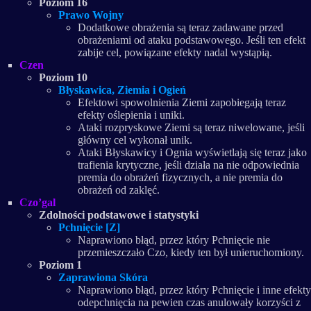
Poziom 16
Prawo Wojny
Dodatkowe obrażenia są teraz zadawane przed
obrażeniami od ataku podstawowego. Jeśli ten efekt
zabije cel, powiązane efekty nadal wystąpią.
Czen
Poziom 10
Błyskawica, Ziemia i Ogień
Efektowi spowolnienia Ziemi zapobiegają teraz
efekty oślepienia i uniki.
Ataki rozpryskowe Ziemi są teraz niwelowane, jeśli
główny cel wykonał unik.
Ataki Błyskawicy i Ognia wyświetlają się teraz jako
trafienia krytyczne, jeśli działa na nie odpowiednia
premia do obrażeń fizycznych, a nie premia do
obrażeń od zaklęć.
Czo’gal
Zdolności podstawowe i statystyki
Pchnięcie [Z]
Naprawiono błąd, przez który Pchnięcie nie
przemieszczało Czo, kiedy ten był unieruchomiony.
Poziom 1
Zaprawiona Skóra
Naprawiono błąd, przez który Pchnięcie i inne efekty
odepchnięcia na pewien czas anulowały korzyści z