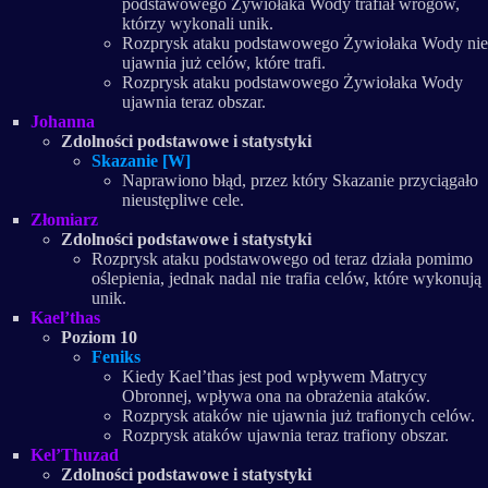
podstawowego Żywiołaka Wody trafiał wrogów,
którzy wykonali unik.
Rozprysk ataku podstawowego Żywiołaka Wody nie
ujawnia już celów, które trafi.
Rozprysk ataku podstawowego Żywiołaka Wody
ujawnia teraz obszar.
Johanna
Zdolności podstawowe i statystyki
Skazanie [W]
Naprawiono błąd, przez który Skazanie przyciągało
nieustępliwe cele.
Złomiarz
Zdolności podstawowe i statystyki
Rozprysk ataku podstawowego od teraz działa pomimo
oślepienia, jednak nadal nie trafia celów, które wykonują
unik.
Kael’thas
Poziom 10
Feniks
Kiedy Kael’thas jest pod wpływem Matrycy
Obronnej, wpływa ona na obrażenia ataków.
Rozprysk ataków nie ujawnia już trafionych celów.
Rozprysk ataków ujawnia teraz trafiony obszar.
Kel’Thuzad
Zdolności podstawowe i statystyki