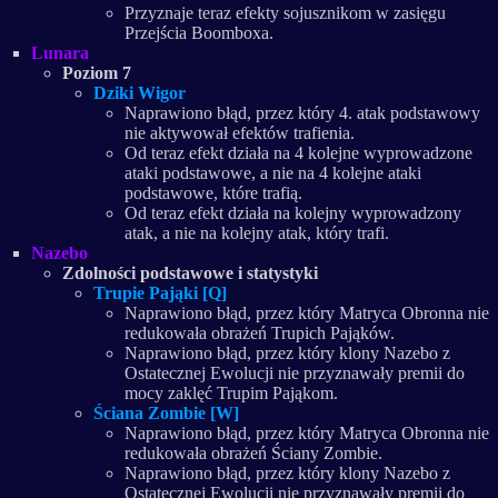
Przyznaje teraz efekty sojusznikom w zasięgu
Przejścia Boomboxa.
Lunara
Poziom 7
Dziki Wigor
Naprawiono błąd, przez który 4. atak podstawowy
nie aktywował efektów trafienia.
Od teraz efekt działa na 4 kolejne wyprowadzone
ataki podstawowe, a nie na 4 kolejne ataki
podstawowe, które trafią.
Od teraz efekt działa na kolejny wyprowadzony
atak, a nie na kolejny atak, który trafi.
Nazebo
Zdolności podstawowe i statystyki
Trupie Pająki [Q]
Naprawiono błąd, przez który Matryca Obronna nie
redukowała obrażeń Trupich Pająków.
Naprawiono błąd, przez który klony Nazebo z
Ostatecznej Ewolucji nie przyznawały premii do
mocy zaklęć Trupim Pająkom.
Ściana Zombie [W]
Naprawiono błąd, przez który Matryca Obronna nie
redukowała obrażeń Ściany Zombie.
Naprawiono błąd, przez który klony Nazebo z
Ostatecznej Ewolucji nie przyznawały premii do