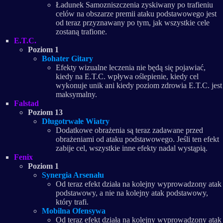
Ładunek Samozniszczenia zyskiwany po trafieniu
celów na obszarze premii ataku podstawowego jest
od teraz przyznawany po tym, jak wszystkie cele
zostaną trafione.
E.T.C.
Poziom 1
Bohater Gitary
Efekty wizualne leczenia nie będą się pojawiać,
kiedy na E.T.C. wpływa oślepienie, kiedy cel
wykonuje unik ani kiedy poziom zdrowia E.T.C. jest
maksymalny.
Falstad
Poziom 13
Długotrwałe Wiatry
Dodatkowe obrażenia są teraz zadawane przed
obrażeniami od ataku podstawowego. Jeśli ten efekt
zabije cel, wszystkie inne efekty nadal wystąpią.
Fenix
Poziom 1
Synergia Arsenału
Od teraz efekt działa na kolejny wyprowadzony atak
podstawowy, a nie na kolejny atak podstawowy,
który trafi.
Mobilna Ofensywa
Od teraz efekt działa na kolejny wyprowadzony atak