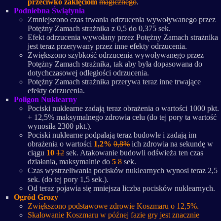
przeciwko zaklęciom
magicznego
.
Podniebna Świątynia
Zmniejszono czas trwania odrzucenia wywoływanego przez
Potężny Zamach strażnika z 0,5 do 0,375 sek.
Efekt odrzucenia wywołany przez Potężny Zamach strażnika
jest teraz przerywany przez inne efekty odrzucenia.
Zwiększono szybkość odrzucenia wywoływanego przez
Potężny Zamach strażnika, tak aby była dopasowana do
dotychczasowej odległości odrzucenia.
Potężny Zamach strażnika przerywa teraz inne trwające
efekty odrzucenia.
Poligon Nuklearny
Pociski nuklearne zadają teraz obrażenia o wartości 1000 pkt.
+ 12,5% maksymalnego zdrowia celu (do tej pory ta wartość
wynosiła 2300 pkt.).
Pociski nuklearne podpalają teraz budowle i zadają im
obrażenia o wartości
1,2%
0,8%
ich zdrowia na sekundę w
ciągu
10
12
sek. Atakowanie budowli odświeża ten czas
działania, maksymalnie do
5
8
sek.
Czas wystrzeliwania pocisków nuklearnych wynosi teraz 2,5
sek. (do tej pory 1,5 sek.).
Od teraz pojawia się mniejsza liczba pocisków nuklearnych.
Ogród Grozy
Zwiększono podstawowe zdrowie Koszmaru o 12,5%.
Skalowanie Koszmaru w późnej fazie gry jest znacznie