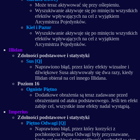
Może teraz aktywować się przy oślepieniu.
Wyszukiwanie aktywuje się po minięciu wszystkich
efektów wpływających na cel z wyjątkiem
Arcymistrza Pojedynków.
Kieł i Pazur
Wyszukiwanie aktywuje się po minięciu wszystkich
efektów wpływających na cel z wyjątkiem
Arcymistrza Pojedynków.
Illidan
Zdolności podstawowe i statystyki
Sus [Q]
Naprawiono błąd, przez który efekty wizualne i
dźwiękowe Susa aktywowały się dwa razy, kiedy
Illidan obierał na cel innego Illidana.
Poziom 16
Ogniste Piętno
Dodatkowe obrażenia są teraz zadawane przed
obrażeniami od ataku podstawowego. Jeśli ten efekt
zabije cel, wszystkie inne efekty nadal wystąpią.
Imperius
Zdolności podstawowe i statystyki
Piętno Odwagi [Q]
Naprawiono błąd, przez który korzyści z
pochłonięcia Piętna Odwagi były przyznawane,
kiedy cel zyskiwał niewrażliwość, wchodził w stan