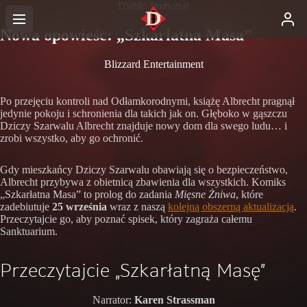
Diablo Immortal
Nowa opowieść: „Szkarłatna Masa”
Blizzard Entertainment
Po przejęciu kontroli nad Odłamkorodnymi, książę Albrecht pragnął
jedynie pokoju i schronienia dla takich jak on. Głęboko w gąszczu
Dziczy Szarwalu Albrecht znajduje nowy dom dla swego ludu… i
zrobi wszystko, aby go ochronić.
Gdy mieszkańcy Dziczy Szarwalu obawiają się o bezpieczeństwo,
Albrecht przybywa z obietnicą zbawienia dla wszystkich. Komiks
„Szkarłatna Masa” to prolog do zadania
Mięsne Żniwa
, które
zadebiutuje
25 września
wraz z naszą
kolejną obszerną aktualizacją
.
Przeczytajcie go, aby poznać spisek, który zagraża całemu
Sanktuarium.
Przeczytajcie „Szkarłatną Masę”
Narrator:
Karen Strassman