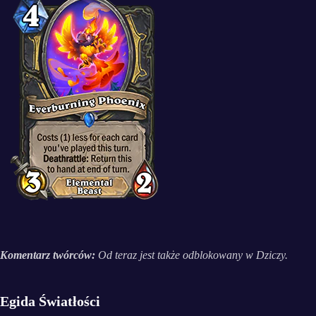
Komentarz twórców:
Od teraz jest także odblokowany w Dziczy.
Egida Światłości