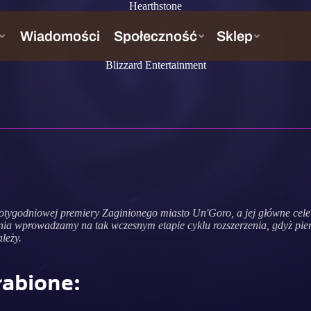
Hearthstone
Blizzard Entertainment
e
łotygodniowej premiery Zaginionego miasto Un'Goro, a jej główne cele 
nienia wprowadzamy na tak wczesnym etapie cyklu rozszerzenia, gdyż pi
leży.
łabione: