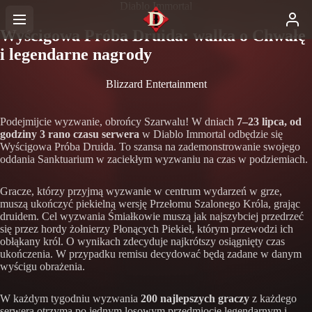
Diablo Immortal
Wyścigowa Próba Druida: walka o Chwałę
i legendarne nagrody
Blizzard Entertainment
Podejmijcie wyzwanie, obrońcy Szarwalu! W dniach
7–23 lipca, od
godziny 3 rano czasu serwera
w Diablo Immortal odbędzie się
Wyścigowa Próba Druida. To szansa na zademonstrowanie swojego
oddania Sanktuarium w zaciekłym wyzwaniu na czas w podziemiach.
Gracze, którzy przyjmą wyzwanie w centrum wydarzeń w grze,
muszą ukończyć piekielną wersję Przełomu Szalonego Króla, grając
druidem. Cel wyzwania Śmiałkowie muszą jak najszybciej przedrzeć
się przez hordy żołnierzy Płonących Piekieł, którym przewodzi ich
obłąkany król. O wynikach zdecyduje najkrótszy osiągnięty czas
ukończenia. W przypadku remisu decydować będą zadane w danym
wyścigu obrażenia.
W każdym tygodniu wyzwania
200 najlepszych graczy
z każdego
serwera otrzyma po jednym losowym przedmiocie legendarnym i