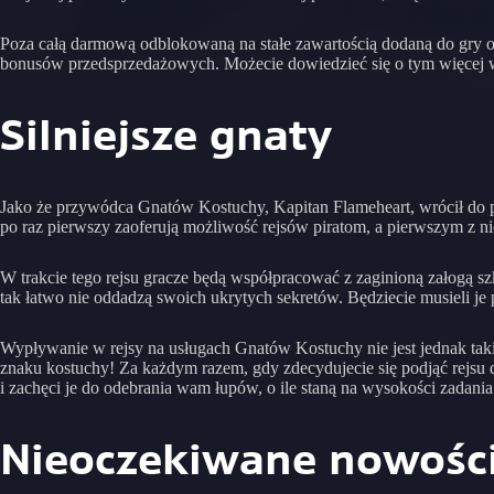
Poza całą darmową odblokowaną na stałe zawartością dodaną do gry o
bonusów przedsprzedażowych. Możecie dowiedzieć się o tym więcej
Silniejsze gnaty
Jako że przywódca Gnatów Kostuchy, Kapitan Flameheart, wrócił do p
po raz pierwszy zaoferują możliwość rejsów piratom, a pierwszym z n
W trakcie tego rejsu gracze będą współpracować z zaginioną załogą s
tak łatwo nie oddadzą swoich ukrytych sekretów. Będziecie musieli 
Wypływanie w rejsy na usługach Gnatów Kostuchy nie jest jednak takie 
znaku kostuchy! Za każdym razem, gdy zdecydujecie się podjąć rejsu 
i zachęci je do odebrania wam łupów, o ile staną na wysokości zadania.
Nieoczekiwane nowośc