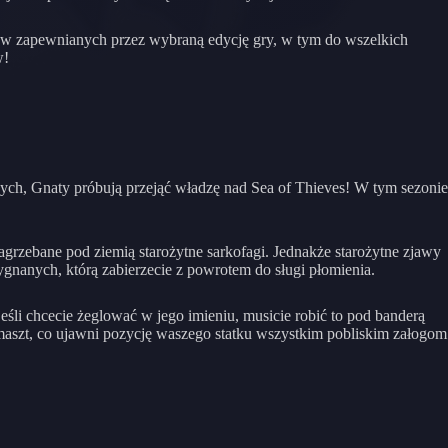
ntów zapewnianych przez wybraną edycję gry, w tym do wszelkich
w!
ych, Gnaty próbują przejąć władzę nad Sea of Thieves! W tym sezonie
grzebane pod ziemią starożytne sarkofagi. Jednakże starożytne zjawy
gnanych, którą zabierzecie z powrotem do sługi płomienia.
eśli chcecie żeglować w jego imieniu, musicie robić to pod banderą
 maszt, co ujawni pozycję waszego statku wszystkim pobliskim załogom