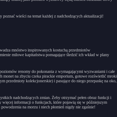
y poznać wieści na temat każdej z nadchodzących aktualizacji!
prowadza mnóstwo inspirowanych kostuchą przedmiotów
amienie milowe kapitaństwa pomagające śledzić ich wkład w plany
0 poziomów renomy do pokonania z wymagającymi wyzwaniami i całe
h monet na zbyciu czeka pirackie emporium, gotowe rozświetlić mroki
ym przedmioty kolekcjonerskie) i pasujące do niego przepaskę na oko,
zystkich nadchodzących zmian. Żeby otrzymać pełen obraz funkcji i
więcej informacji o funkcjach, które pojawią się w późniejszym
owodzenia na morzu i niech płomień nigdy nie zgaśnie!