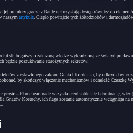
d jej premiery gracze z Battle.net uzyskają dostęp również do eleme
 w naszym
artykule
. Ciepło powitajcie tych żółtodziobów i darmozjadó
ełni sił, bogatszy o zakazaną wiedzę wykradzioną ze świątyń pradawn
ich będzie poszukiwanie starożytnych sekretów.
zkieletów z osławionego zakonu Gnata i Kordelasu, by odkryć dawno za
je pokonać, by skończyć włączanie mechanizmów i odnaleźć Czaszkę Wy
proste – Flameheart nade wszystko ceni sobie siłę i dominację, więc j
dla Gnatów Kostuchy, ich flaga zostanie automatycznie wciągnięta na
..
i