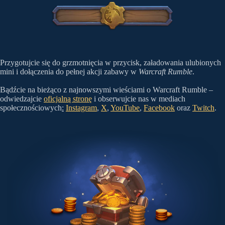
Przygotujcie się do grzmotnięcia w przycisk, załadowania ulubionych
mini i dołączenia do pełnej akcji zabawy w
Warcraft Rumble
.
Bądźcie na bieżąco z najnowszymi wieściami o Warcraft Rumble –
odwiedzajcie
oficjalną stronę
i obserwujcie nas w mediach
społecznościowych
:
Instagram
,
X
,
YouTube
,
Facebook
oraz
Twitch
.