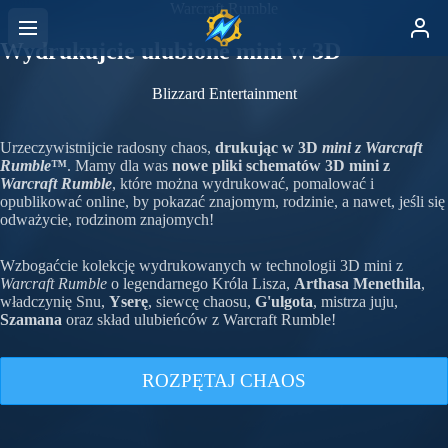
Warcraft Rumble
Wydrukujcie ulubione mini w 3D
Blizzard Entertainment
Urzeczywistnijcie radosny chaos,
drukując w 3D
mini z Warcraft
Rumble
™
. Mamy dla was
nowe pliki schematów 3D mini z
Warcraft Rumble
, które można wydrukować, pomalować i
opublikować online, by pokazać znajomym, rodzinie, a nawet, jeśli się
odważycie, rodzinom znajomych!
Wzbogaćcie kolekcję wydrukowanych w technologii 3D mini z
Warcraft Rumble
o legendarnego Króla Lisza,
Arthasa Menethila
,
władczynię Snu,
Yserę
, siewcę chaosu,
G'ulgota
, mistrza juju,
Szamana
oraz skład ulubieńców z Warcraft Rumble!
ROZPĘTAJ CHAOS