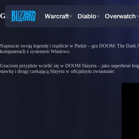
Gra DOOM: The Dark Ages JUŻ dostępna
Napiszcie swoją legendę i rządźcie w Piekle – gra DOOM: The Dark A
komputerach z systemem Windows.
Graczom przyjdzie wcielić się w DOOM Slayera – jako superbroń bogó
stawkę i drogę czekającą Slayera w oficjalnym zwiastunie: