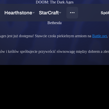
DOOM: The Dark Ages
!
Bethesda
ges jest już dostępna! Stawcie czoła piekielnym armiom na
Battle.net
,
w i królów spróbujecie przywrócić równowagę między dobrem a złem w