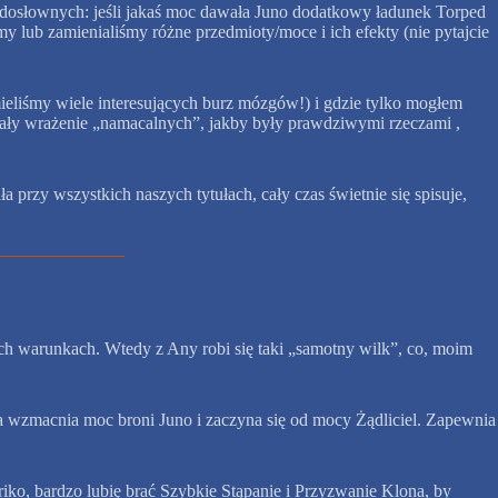
ło dosłownych: jeśli jakaś moc dawała Juno dodatkowy ładunek Torped
 lub zamienialiśmy różne przedmioty/moce i ich efekty (nie pytajcie
mieliśmy wiele interesujących burz mózgów!) i gdzie tylko mogłem
iały wrażenie „namacalnych”, jakby były prawdziwymi rzeczami ,
a przy wszystkich naszych tytułach, cały czas świetnie się spisuje,
ych warunkach. Wtedy z Any robi się taki „samotny wilk”, co, moim
 wzmacnia moc broni Juno i zaczyna się od mocy Żądliciel. Zapewnia
ko, bardzo lubię brać Szybkie Stąpanie i Przyzwanie Klona, by