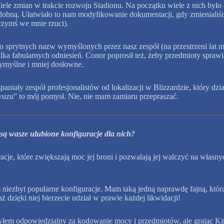
 wiele zmian w trakcie rozwoju Stadionu. Na początku wiele z nich by
obną. Ułatwiało to nam modyfikowanie dokumentacji, gdy zmienialiśmy
czymś we mnie rzuci).
oro sprytnych nazw wymyślonych przez nasz zespół (na przestrzeni lat 
ka fabularnych odniesień. Conor poprosił też, żeby przedmioty spraw
ymyślne i mniej dosłowne.
niały zespół profesjonalistów od lokalizacji w Blizzardzie, który dział
uzu” to mój pomysł. Nie, nie mam zamiaru przepraszać.
 są wasze ulubione konfiguracje dla nich?
cje, które zwiększają moc jej broni i pozwalają jej walczyć na własn
ezbyt popularne konfiguracje. Mam taką jedną naprawdę fajną, która
dzięki niej bierzecie udział w prawie każdej likwidacji!
łem odpowiedzialny za kodowanie mocy i przedmiotów, ale grając Kiri