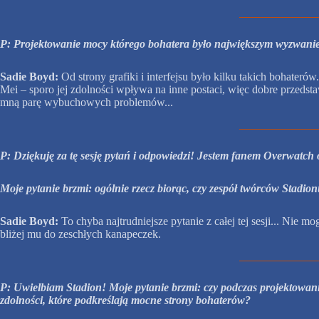
P: Projektowanie mocy którego bohatera było największym wyzwan
Sadie Boyd:
Od strony grafiki i interfejsu było kilku takich bohateró
Mei – sporo jej zdolności wpływa na inne postaci, więc dobre przeds
mną parę wybuchowych problemów...
P: Dziękuję za tę sesję pytań i odpowiedzi! Jestem fanem Overwatch 
Moje pytanie brzmi: ogólnie rzecz biorąc, czy zespół twórców Stadio
Sadie Boyd:
To chyba najtrudniejsze pytanie z całej tej sesji... Nie 
bliżej mu do zeschłych kanapeczek.
P: Uwielbiam Stadion! Moje pytanie brzmi: czy podczas projektowani
zdolności, które podkreślają mocne strony bohaterów?