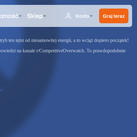
yb ten tętni od niesamowitej energii, a to wciąż dopiero początek!
 odpowiedzi na kanale r/CompetitiveOverwatch. To prawdopodobnie