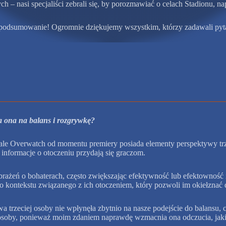
h – nasi specjaliści zebrali się, by porozmawiać o celach Stadionu, napę
jej podsumowanie! Ogromnie dziękujemy wszystkim, którzy zadawali pyt
a ona na balans i rozgrywkę?
e Overwatch od momentu premiery posiada elementy perspektywy trze
 informacje o otoczeniu przydają się graczom.
obrażeń o bohaterach, często zwiększając efektywność lub efektowność 
go kontekstu związanego z ich otoczeniem, który pozwoli im okiełzna
 trzeciej osoby nie wpłynęła zbytnio na nasze podejście do balansu, 
 osoby, ponieważ moim zdaniem naprawdę wzmacnia ona odczucia, jaki