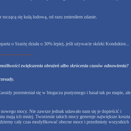
 toczącą się kulą lodową, od razu zmieniłem zdanie.
arta o Szarżę działa o 30% lepiej, jeśli używacie skórki Konduktor...
ko możliwości zwiększenia obrażeń albo skrócenia czasów odnowienia?
rzesady.
ssidy przemieniał się w biegacza pustynnego i hasał tak po mapie, ale
 nowego mocy. Nie zawsze jednak udawało nam się je dopieścić i
tu mają ich mniej. Tworzenie takich mocy generuje największe koszta
 będziemy cały czas modyfikować obecne moce i przedmioty wszystkich