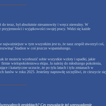
 do teraz, był absolutnie niesamowity i wręcz nierealny. W
e przyjemności i wyjątkowości swojej pracy. Widzi się każde
e najważniejsze w tym wszystkim jest to, że nasz zespół stworzył coś,
rozwinąć Stadion w coś jeszcze wspanialszego.
ak że możecie wyobrazić sobie wszystkie wzloty i upadki, jakie
ę w firmie wielopokoleniowa ekipa. Ja należę do młodszego pokolenia,
ce i katartyczne uczucie, że po tylu latach i tylu zmianach w
h fanów w roku 2025. Jesteśmy naprawdę szczęśliwi, że cieszycie się
orównywalnych projektach? Czy rozważacie też wprowadzenie