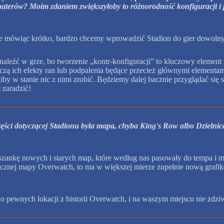
terów? Moim zdaniem zwiększyłoby to różnorodność konfiguracji i po
ale mówiąc krótko, bardzo chcemy wprowadzić Stadion do gier dowoln
znaleźć w grze, bo tworzenie „kontr-konfiguracji” to kluczowy elemen
czą ich efekty ran lub podpalenia będące przecież głównymi elementam
iby w stanie nic z nimi zrobić. Będziemy dalej bacznie przyglądać się
zaradzić!
ęści dotyczącej Stadionu była mapa, chyba King's Row albo Dzielnica 
zankę nowych i starych map, które według nas pasowały do tempa i mec
znej mapy Overwatch, to ma w większej mierze zupełnie nową grafikę
o pewnych lokacji z historii Overwatch, i na waszym miejscu nie zdziwi