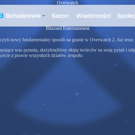
Overwatch
j Stadionu
Blizzard Entertainment
czyli nowy fundamentalny sposób na granie w Overwatch 2. Już teraz tr
 frapujące was pytania, skrzyknęliśmy ekipę twórców na sesję pytań i
goście z prawie wszystkich działów zespołu: