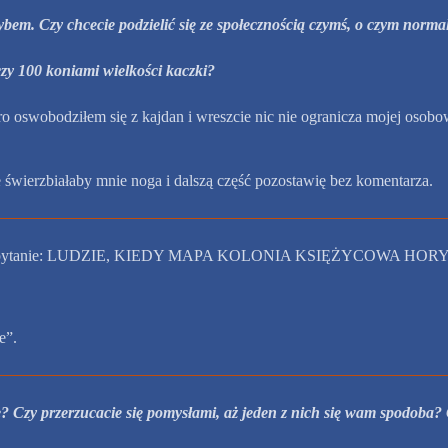
ybem. Czy chcecie podzielić się ze społecznością czymś, o czym norma
czy 100 koniami wielkości kaczki?
 oswobodziłem się z kajdan i wreszcie nic nie ogranicza mojej osobowo
świerzbiałaby mnie noga i dalszą część pozostawię bez komentarza.
 mi się pytanie: LUDZIE, KIEDY MAPA KOLONIA KSIĘŻYCOWA HO
e”.
Czy przerzucacie się pomysłami, aż jeden z nich się wam spodoba? Cz