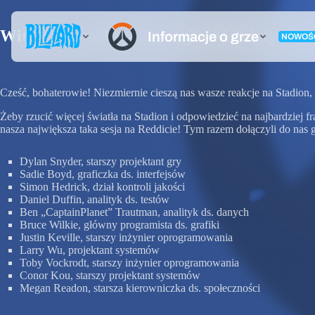
Witamy na redditowej sesji AMA dotyczące
Cześć, bohaterowie! Niezmiernie cieszą nas wasze reakcje na Stadion, 
Żeby rzucić więcej światła na Stadion i odpowiedzieć na najbardziej
nasza największa taka sesja na Reddicie! Tym razem dołączyli do nas 
Dylan Snyder, starszy projektant gry
Sadie Boyd, graficzka ds. interfejsów
Simon Hedrick, dział kontroli jakości
Daniel Duffin, analityk ds. testów
Ben „CaptainPlanet” Trautman, analityk ds. danych
Bruce Wilkie, główny programista ds. grafiki
Justin Keville, starszy inżynier oprogramowania
Larry Wu, projektant systemów
Toby Vockrodt, starszy inżynier oprogramowania
Conor Kou, starszy projektant systemów
Megan Readon, starsza kierowniczka ds. społeczności