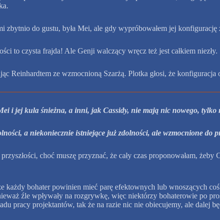
ka.
i zbytnio do gustu, była Mei, ale gdy wypróbowałem jej konfigurację z
i to czysta frajda! Ale Genji walczący wręcz też jest całkiem niezły.
jąc Reinhardtem ze wzmocnioną Szarżą. Plotka głosi, że konfiguracja op
ei i jej kula śnieżna, a inni, jak Cassidy, nie mają nic nowego, tyl
lności, a niekoniecznie istniejące już zdolności, ale wzmocnione do p
przyszłości, choć muszę przyznać, że cały czas proponowałam, żeby Ca
 że każdy bohater powinien mieć parę efektownych lub wnoszących coś
eważ źle wpływały na rozgrywkę, więc niektórzy bohaterowie po pros
u pracy projektantów, tak że na razie nic nie obiecujemy, ale dalej