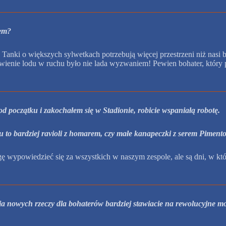
iem?
w. Tanki o większych sylwetkach potrzebują więcej przestrzeni niż nasi
tawienie lodu w ruchu było nie lada wyzwaniem! Pewien bohater, który
od początku i zakochałem się w Stadionie, robicie wspaniałą robotę.
nu to bardziej ravioli z homarem, czy małe kanapeczki z serem Piment
mogę wypowiedzieć się za wszystkich w naszym zespole, ale są dni, w któ
a nowych rzeczy dla bohaterów bardziej stawiacie na rewolucyjne mo