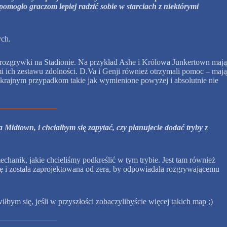
mogło graczom lepiej radzić sobie w starciach z niektórymi
ych.
t rozgrywki na Stadionie. Na przykład Ashe i Królowa Junkertown mają
i ich zestawu zdolności. D.Va i Genji również otrzymali pomoc – mają
 skrajnym przypadkom takie jak wymienione powyżej i absolutnie nie
Midtown, i chciałbym się zapytać, czy planujecie dodać tryby z
hanik, jakie chcieliśmy podkreślić w tym trybie. Jest tam również
 i została zaprojektowana od zera, by odpowiadała rozgrywającemu
łbym się, jeśli w przyszłości zobaczylibyście więcej takich map ;)