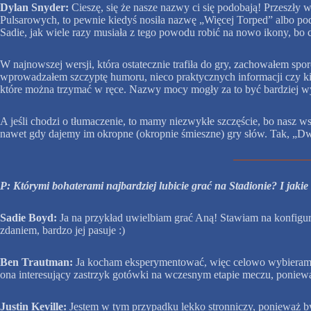
Dylan Snyder:
Cieszę, się że nasze nazwy ci się podobają! Przeszły
Pulsarowych, to pewnie kiedyś nosiła nazwę „Więcej Torped” albo pod
Sadie, jak wiele razy musiała z tego powodu robić na nowo ikony, bo 
W najnowszej wersji, która ostatecznie trafiła do gry, zachowałem sp
wprowadzałem szczyptę humoru, nieco praktycznych informacji czy kil
które można trzymać w ręce. Nazwy mocy mogły za to być bardziej w
A jeśli chodzi o tłumaczenie, to mamy niezwykłe szczęście, bo nasz wspa
nawet gdy dajemy im okropne (okropnie śmieszne) gry słów. Tak, „Dw
P: Którymi bohaterami najbardziej lubicie grać na Stadionie? I jakie
Sadie Boyd:
Ja na przykład uwielbiam grać Aną! Stawiam na konfigura
zdaniem, bardzo jej pasuje :)
Ben Trautman:
Ja kocham eksperymentować, więc celowo wybieram ni
ona interesujący zastrzyk gotówki na wczesnym etapie meczu, ponieważ 
Justin Keville:
Jestem w tym przypadku lekko stronniczy, ponieważ by