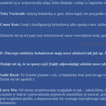
zamienić ją w wojowniczkę ninja, która flankuje i zabija w mgnieniu o
Toby Vockrodt:
Jedyną bohaterką w grze, która nigdy nie przypadła m
Conor Kou:
Genji z konfiguracją hybrydową albo opartą o moc zdolnośc
Zdarzyło mi się też parę razy terroryzować nasze wewnętrzne testy, gra
P: Dlaczego niektórzy bohaterowie mają nowe zdolności tak jak np. M
Wydaje mi się, że za sporą część frajdy odpowiadają właśnie nowe zdo
Sadie Boyd:
To świetne pytanie i coś, co będziemy brać pod uwagę w 
Dylan się nie zgodził :(
Larry Wu:
Od strony projektowania wyglądało to tak – założyliśmy,
czasami w trakcie wprowadzania poprawek musieliśmy je usuwać, poni
pod względem grafiki, a dopracowanie ich wymaga największego nakład
bohaterów.