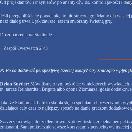
Od projektantów i inżynierów po analityków ds. kontroli jakości i danyc
Jeśli przegapiliście te pogadankę, to nic straconego! Mamy dla was 
nasz dialog trwa i, jak zawsze, razem stwórzmy świetną grę.
Do zobaczenia na Stadionie.
– Zespół Overwatch 2 <3
P: Po co dodawać perspektywę trzeciej osoby? Czy znacząco wpłynęł
Dylan Snyder:
Mówiliśmy o tym pokrótce w niektórych wywiadach, al
in. tarcze Reinhardta i Brigitte albo opona Złomiarza, gdzie dodatkowe
Jako że Stadion tak bardzo skupia się na spełnianiu i rozszerzaniu wy
działająca cały czas to najlepszy sposób na danie graczom dodatkowe
Szczerze mówiąc, doszedłem również do wniosku, że pełna perspektywa
zmianami. Sam praktycznie zawsze korzystam z perspektywy trzeciej