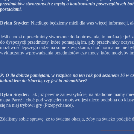
przedmiotów stworzonych z myślą o kontrowaniu poszczególnych boha
postaciami.
Dylan Snyder:
Niedługo będziemy mieli dla was więcej informacji, 
Jeśli chodzi o przedmioty stworzone do kontrowania, to można je już 
do dyspozycji przedmioty, które pomagają im, gdy przeciwnicy oczysz
możliwość lepszego radzenia sobie z wiązkami, choć normalnie nie byl
wykluczamy wprowadzania przedmiotów czy mocy, które mogłyby im 
P: O ile dobrze pamiętam, w rozpisce na ten rok pod sezonem 16 w cz
ładunkiem do Starcia, czy jest to niemożliwe?
Dylan Snyder:
Jak już pewnie zauważyliście, na Stadionie mamy mies
mapa Paryż i choć pod względem motywu jest nieco podobna do klasyc
się na niej trybowi gry (Przepychance).
Zdaliśmy sobie sprawę, że to świetna okazja, żeby na świeżo podejść d