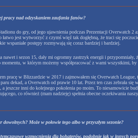
nej pracy nad odzyskaniem zaufania fanów?
adionu do gry, od jego ujawnienia podczas Prezentacji Overwatch 2 aż
 łatwo jest wytworzyć z czymś więź tak dogłębną, że traci się poczuci
ie wspaniałe postępy rozmywają się coraz bardziej i bardziej.
a nawet i sezon 15, dały mi ogromny zastrzyk energii i przypomniały, ż
y do momentu, w którym możemy współpracować z wami wszystkimi, by 
ałem pracę w Blizzardzie w 2017 i zajmowałem się Overwatch League, t
ch paru dekad, a Overwatch od prawie 10 lat. Przez ten czas zebrała si
a jeszcze inni do kolejnego pokolenia po moim. To niesamowicie budują
jącego, co również (mam nadzieję) spełnia obecne oczekiwania naszyc
ier dowolnych? Może w połowie tego albo w przyszłym sezonie?
lbo tymczasowe wzmocnienia dla bohaterów, podobnie jak w innych p