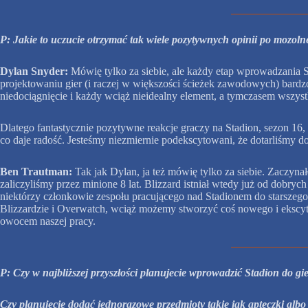
P: Jakie to uczucie otrzymać tak wiele pozytywnych opinii po mozol
Dylan Snyder:
Mówię tylko za siebie, ale każdy etap wprowadzania St
projektowaniu gier (i raczej w większości ścieżek zawodowych) bardzo
niedociągnięcie i każdy wciąż nieidealny element, a tymczasem wszystk
Dlatego fantastycznie pozytywne reakcje graczy na Stadion, sezon 16, 
co daje radość. Jesteśmy niezmiernie podekscytowani, że dotarliśm
Ben Trautman:
Tak jak Dylan, ja też mówię tylko za siebie. Zaczyn
zaliczyliśmy przez minione 8 lat. Blizzard istniał wtedy już od dobry
niektórzy członkowie zespołu pracującego nad Stadionem do starszego, 
Blizzardzie i Overwatch, wciąż możemy stworzyć coś nowego i ekscytu
owocem naszej pracy.
P: Czy w najbliższej przyszłości planujecie wprowadzić Stadion do g
Czy planujecie dodać jednorazowe przedmioty takie jak apteczki a