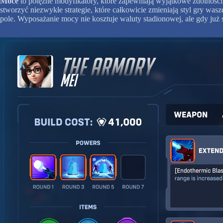
Moce
to potężne modyfikatory, które zapewniają wyjątkowe zdolnośc
stworzyć niezwykłe strategie, które całkowicie zmieniają styl gry w
pole. Wyposażanie mocy nie kosztuje waluty stadionowej, ale gdy już s