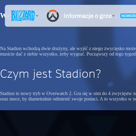
Wejdźcie na Stadion – szykujcie się do walk
Na Stadion wchodzą dwie drużyny, ale wyjść z niego zwycięsko może ty
musicie dać z siebie wszystko, żeby wygrać. Począwszy od tego tyg
Czym jest Stadion?
Stadion to nowy tryb w Overwatch 2. Gra się w nim do 4 zwycięstw na
oraz moce, by diametralnie odmienić swoje postaci. A to wszystko w n