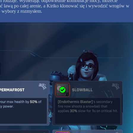
ich rodzaje. Wybierając odpowiednie kombinacje mocy, możecie
ać lawą po całej arenie, a Kiriko klonować się i wywodzić wrogów w
ie wybory z rozmysłem.