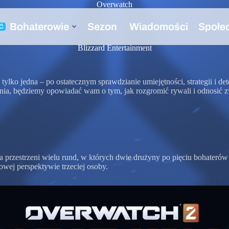
Overwatch
i!
Blizzard Entertainment
lko jedna – po ostatecznym sprawdzianie umiejętności, strategii i de
odnia, będziemy opowiadać wam o tym, jak rozgromić rywali i odnosi
 przestrzeni wielu rund, w których dwie drużyny po pięciu bohaterów
owej perspektywie trzeciej osoby.