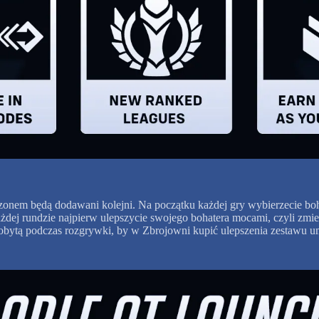
onem będą dodawani kolejni. Na początku każdej gry wybierzecie boh
 każdej rundzie najpierw ulepszycie swojego bohatera mocami, czyli z
zdobytą podczas rozgrywki, by w Zbrojowni kupić ulepszenia zestawu 