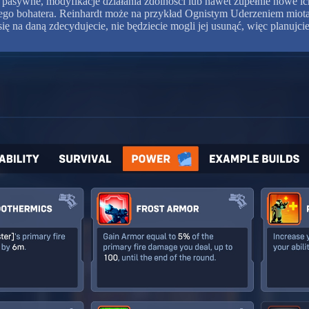
i pasywne, modyfikacje działania zdolności lub nawet zupełnie nowe 
aszego bohatera. Reinhardt może na przykład Ognistym Uderzeniem miot
ię na daną zdecydujecie, nie będziecie mogli jej usunąć, więc planujc