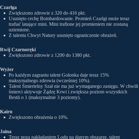
Czarlga
Zwiększono zdrowie z 320 do 416 pkt.
Usunięto cechę Bombardowanie. Promień Czarlgi może teraz
trafiać latające mini. Mini trafione jej promieniem nie zostaną
uziemione.
Z talentu Chwyt Natury usunięto ograniczenie obrażeń.
Rwij Czarnoręki
Zwiększono zdrowie z 1200 do 1380 pkt.
Wyżer
Po każdym zagraniu talent Golonka daje teraz 15%
maksymalnego zdrowia (wcześniej 10%).
Talent Śmiertelny Szał nie ma już wymaganego zasięgu. W chwili
śmierci aktywuje Żądzę Krwi i zwiększa poziom wszystkich
Bestii o 1 (maksymalnie 3 poziomy).
Kairn
Zwiększono obrażenia o 10%.
Jaina
Teraz poza nakładaniem Lodu na danym obszarze, talent