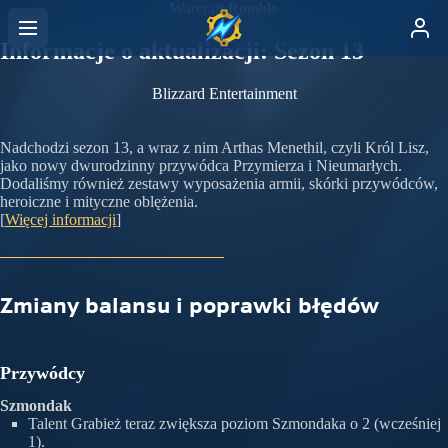
Warcraft Rumble
Informacje o aktualizacji: Sezon 13
Blizzard Entertainment
Nadchodzi sezon 13, a wraz z nim Arthas Menethil, czyli Król Lisz,
jako nowy dwurodzinny przywódca Przymierza i Nieumarłych.
Dodaliśmy również zestawy wyposażenia armii, skórki przywódców,
heroiczne i mityczne oblężenia.
[
Więcej informacji
]
Zmiany balansu i poprawki błędów
Przywódcy
Szmondak
Talent Grabież teraz zwiększa poziom Szmondaka o 2 (wcześniej
1).