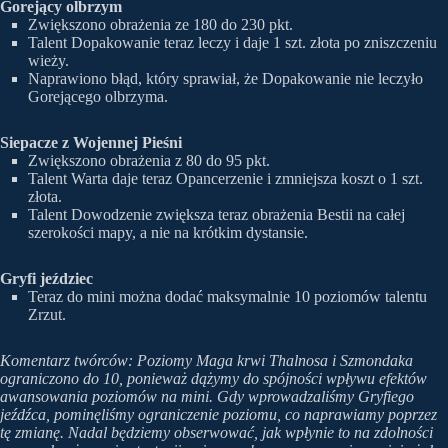
Gorejący olbrzym
Zwiększono obrażenia ze 180 do 230 pkt.
Talent Dopakowanie teraz leczy i daje 1 szt. złota po zniszczeniu
wieży.
Naprawiono błąd, który sprawiał, że Dopakowanie nie leczyło
Gorejącego olbrzyma.
Siepacze z Wojennej Pieśni
Zwiększono obrażenia z 80 do 95 pkt.
Talent Warta daje teraz Opancerzenie i zmniejsza koszt o 1 szt.
złota.
Talent Dowodzenie zwiększa teraz obrażenia Bestii na całej
szerokości mapy, a nie na krótkim dystansie.
Gryfi jeździec
Teraz do mini można dodać maksymalnie 10 poziomów talentu
Zrzut.
Komentarz twórców: Poziomy Maga krwi Thalnosa i Szmondaka
ograniczono do 10, ponieważ dążymy do spójności wpływu efektów
awansowania poziomów na mini. Gdy wprowadzaliśmy Gryfiego
jeźdźca, pominęliśmy ograniczenie poziomu, co naprawiamy poprzez
tę zmianę. Nadal będziemy obserwować, jak wpłynie to na zdolności