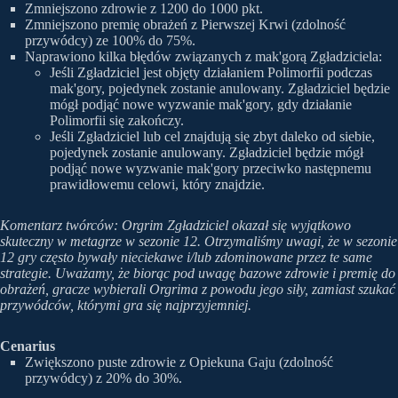
Zmniejszono zdrowie z 1200 do 1000 pkt.
Zmniejszono premię obrażeń z Pierwszej Krwi (zdolność
przywódcy) ze 100% do 75%.
Naprawiono kilka błędów związanych z mak'gorą Zgładziciela:
Jeśli Zgładziciel jest objęty działaniem Polimorfii podczas
mak'gory, pojedynek zostanie anulowany. Zgładziciel będzie
mógł podjąć nowe wyzwanie mak'gory, gdy działanie
Polimorfii się zakończy.
Jeśli Zgładziciel lub cel znajdują się zbyt daleko od siebie,
pojedynek zostanie anulowany. Zgładziciel będzie mógł
podjąć nowe wyzwanie mak'gory przeciwko następnemu
prawidłowemu celowi, który znajdzie.
Komentarz twórców: Orgrim Zgładziciel okazał się wyjątkowo
skuteczny w metagrze w sezonie 12. Otrzymaliśmy uwagi, że w sezonie
12 gry często bywały nieciekawe i/lub zdominowane przez te same
strategie. Uważamy, że biorąc pod uwagę bazowe zdrowie i premię do
obrażeń, gracze wybierali Orgrima z powodu jego siły, zamiast szukać
przywódców, którymi gra się najprzyjemniej.
Cenarius
Zwiększono puste zdrowie z Opiekuna Gaju (zdolność
przywódcy) z 20% do 30%.