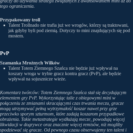
graczy do używania strategii związanych z awansowaniem mini aż do
tego ograniczenia.
Przypakowany troll
Talent Trollnado nie trafia już we wrogów, którzy są traktowani,
jak gdyby byli pod ziemią. Dotyczy to mini znajdujących się pod
mostem.
PvP
Szamanka Mroźnych Wilków
Talent Totem Ziemnego Szańca nie będzie już wpływał na
koszary wroga w trybie gracz kontra gracz (PvP), ale będzie
wpływał na sojusznicze wieże.
Komentarz twórców: Totem Ziemnego Szańca stał się decydującym
elementem gry PvP. Wykorzystując talie z obiegowymi mini w
połączeniu ze zmianami skracającymi czas trwania meczu, gracze
mogą utrzymywać pełną wytrzymałość koszar nawet przy grze
przeciwko sporym szturmom, które zadają koszarom przypadkowe
obrażenia. Takie metastrategie wydłużają mecze, powodują więcej
likwidacji w dogrywce oraz znacznie więcej remisów, niż mogliby
spodziewać się gracze. Od pewnego czasu obserwujemy ten talent i