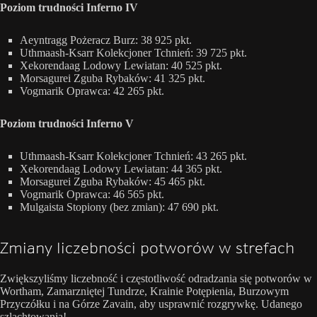
Poziom trudności Inferno IV
Aeyntragg Pożeracz Burz: 38 925 pkt.
Uthmaash-Ksarr Kolekcjoner Tchnień: 39 725 pkt.
Xekorendaag Lodowy Lewiatan: 40 525 pkt.
Morsagurei Zguba Rybaków: 41 325 pkt.
Vogmarik Oprawca: 42 265 pkt.
Poziom trudności Inferno V
Uthmaash-Ksarr Kolekcjoner Tchnień: 43 265 pkt.
Xekorendaag Lodowy Lewiatan: 44 365 pkt.
Morsagurei Zguba Rybaków: 45 465 pkt.
Vogmarik Oprawca: 46 565 pkt.
Mulgaista Stopiony (bez zmian): 47 690 pkt.
Zmiany liczebności potworów w strefach
Zwiększyliśmy liczebność i częstotliwość odradzania się potworów w
Wortham, Zamarzniętej Tundrze, Krainie Potępienia, Burzowym
Przyczółku i na Górze Zavain, aby usprawnić rozgrywkę. Udanego
szlachtowania!