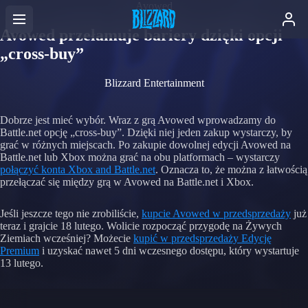
Avowed
Avowed przełamuje bariery dzięki opcji
„cross-buy”
Blizzard Entertainment
Dobrze jest mieć wybór. Wraz z grą Avowed wprowadzamy do
Battle.net opcję „cross-buy”. Dzięki niej jeden zakup wystarczy, by
grać w różnych miejscach. Po zakupie dowolnej edycji Avowed na
Battle.net lub Xbox można grać na obu platformach – wystarczy
połączyć konta Xbox and Battle.net
. Oznacza to, że można z łatwością
przełączać się między grą w Avowed na Battle.net i Xbox.
Jeśli jeszcze tego nie zrobiliście,
kupcie Avowed w przedsprzedaży
już
teraz i grajcie 18 lutego. Wolicie rozpocząć przygodę na Żywych
Ziemiach wcześniej? Możecie
kupić w przedsprzedaży Edycję
Premium
i uzyskać nawet 5 dni wczesnego dostępu, który wystartuje
13 lutego.