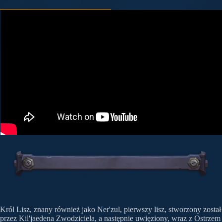
Król Lisz, znany również jako Ner'zul, pierwszy lisz, stworzony został
przez Kil'jaedena Zwodziciela, a następnie uwięziony, wraz z Ostrzem