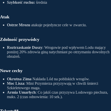
Szybkość ruchu:
średnia
Atak
Ostrze Mrozu
atakuje pojedyncze cele w zwarciu.
Zdolność przywódcy
Roztrzaskanie Duszy
: Wrogowie pod wpływem Lodu mający
poniżej 20% zdrowia giną natychmiast po otrzymaniu dowolnych
obrażeń.
Nowe cechy
Okrutna Zima
Nakłada Lód na pobliskich wrogów.
Moc Lisza
: Mini Przymierza przyzywają w chwili śmierci
Szkieletowego maga.
Armia Umarłych
: Co jakiś czas przyzywa Lodowego piechura,
maks. 2 (czas odnowienia: 10 sek.).