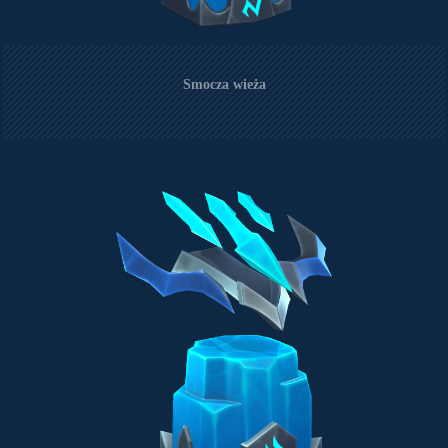
Smocza wieża