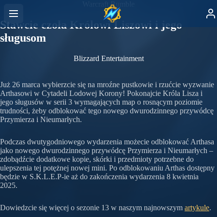
Warcraft Rumble
Stawcie czoła Królowi Liszowi i jego
sługusom
Blizzard Entertainment
Już 26 marca wybierzcie się na mroźne pustkowie i rzućcie wyzwanie
Arthasowi w Cytadeli Lodowej Korony! Pokonajcie Króla Lisza i
jego sługusów w serii 3 wymagających map o rosnącym poziomie
trudności, żeby odblokować tego nowego dwurodzinnego przywódcę
Przymierza i Nieumarłych.
Podczas dwutygodniowego wydarzenia możecie odblokować Arthasa
jako nowego dwurodzinnego przywódcę Przymierza i Nieumarłych –
zdobądźcie dodatkowe kopie, skórki i przedmioty potrzebne do
ulepszenia tej potężnej nowej mini. Po odblokowaniu Arthas dostępny
będzie w S.K.L.E.P-ie aż do zakończenia wydarzenia 8 kwietnia
2025.
Dowiedzcie się więcej o sezonie 13 w naszym najnowszym
artykule
.