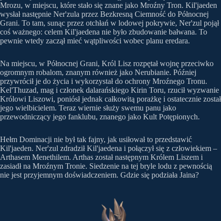
Mrozu, w miejscu, które stało się znane jako Mroźny Tron. Kil'jaeden
wysłał następnie Ner'zula przez Bezkresną Ciemność do Północnej
Grani. To tam, sunąc przez otchłań w lodowej pokrywie, Ner'zul pojął
coś ważnego: celem Kil'jaedena nie było zbudowanie bałwana. To
pewnie wtedy zaczął mieć wątpliwości wobec planu eredara.
Na miejscu, w Północnej Grani, Król Lisz rozpętał wojnę przeciwko
ogromnym robalom, znanym również jako Nerubianie. Później
przywrócił je do życia i wykorzystał do ochrony Mroźnego Tronu.
Kel'Thuzad, mag i członek dalarańskiego Kirin Toru, rzucił wyzwanie
Królowi Liszowi, poniósł jednak całkowitą porażkę i ostatecznie został
jego wielbicielem. Teraz wiernie służy swemu panu jako
przewodniczący jego fanklubu, znanego jako Kult Potępionych.
Hełm Dominacji nie był tak fajny, jak usiłował to przedstawić
Kil'jaeden. Ner'zul zdradził Kil'jaedena i połączył się z człowiekiem –
Arthasem Menethilem. Arthas został następnym Królem Liszem i
zasiadł na Mroźnym Tronie. Siedzenie na tej bryle lodu z pewnością
nie jest przyjemnym doświadczeniem. Gdzie się podziała Jaina?