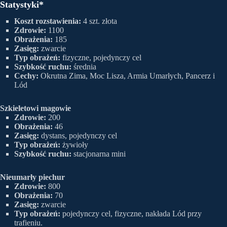
Statystyki*
Koszt rozstawienia:
4 szt. złota
Zdrowie:
1100
Obrażenia:
185
Zasięg:
zwarcie
Typ obrażeń:
fizyczne, pojedynczy cel
Szybkość ruchu:
średnia
Cechy:
Okrutna Zima, Moc Lisza, Armia Umarłych, Pancerz i
Lód
Szkieletowi magowie
Zdrowie:
200
Obrażenia:
46
Zasięg:
dystans, pojedynczy cel
Typ obrażeń:
żywioły
Szybkość ruchu:
stacjonarna mini
Nieumarły piechur
Zdrowie:
800
Obrażenia:
70
Zasięg:
zwarcie
Typ obrażeń:
pojedynczy cel, fizyczne, nakłada Lód przy
trafieniu.