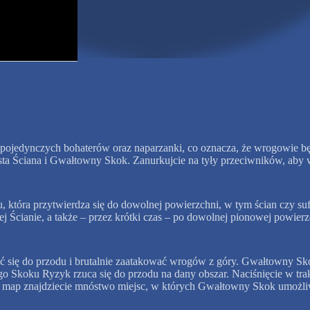
ojedynczych bohaterów oraz naparzanki, co oznacza, że wrogowie będ
asta Ściana i Gwałtowny Skok. Zanurkujcie na tyły przeciwników, aby
 która przytwierdza się do dowolnej powierzchni, w tym ścian czy suf
j Ścianie, a także – przez krótki czas – po dowolnej pionowej powier
 się do przodu i brutalnie zaatakować wrogów z góry. Gwałtowny Skok
Skoku Ryzyk rzuca się do przodu na dany obszar. Naciśnięcie w trakc
z map znajdziecie mnóstwo miejsc, w których Gwałtowny Skok umożliw