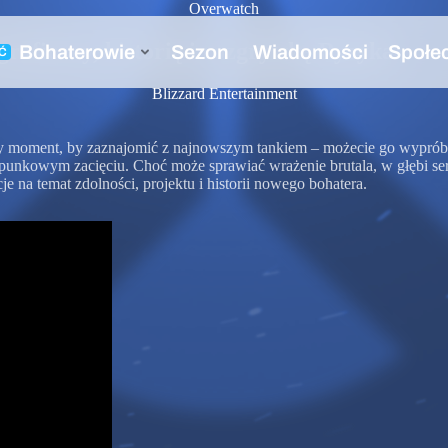
Overwatch
ficzny, historię i rozgrywkę Ryzyka
Blizzard Entertainment
ny moment, by zaznajomić z najnowszym tankiem – możecie go wyprób
nkowym zacięciu. Choć może sprawiać wrażenie brutala, w głębi serca 
na temat zdolności, projektu i historii nowego bohatera.