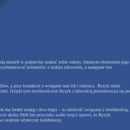
ą musieli w pośpiechu szukać sobie osłony. Istotnym elementem jego
 wyeliminować bohaterów z niskim zdrowiem, a następnie bez
itów, a przy kontakcie z wrogami rani ich i odrzuca. Ryzyk może
zchni. Dzięki tym możliwościom Ryzyk z łatwością przemieszcza się po
 ma średni zasięg i dwa etapy – to zdolność związana z mobilnością,
ie skoku Shift lub przycisku walki wręcz sprawi, że Ryzyk
i szalenie użyteczne kombinacje.