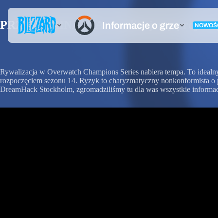
PRZYPOMINAJKA: Analizujemy projekt gra
Rywalizacja w Overwatch Champions Series nabiera tempa. To ideal
rozpoczęciem sezonu 14. Ryzyk to charyzmatyczny nonkonformista o pu
DreamHack Stockholm, zgromadziliśmy tu dla was wszystkie informacje 