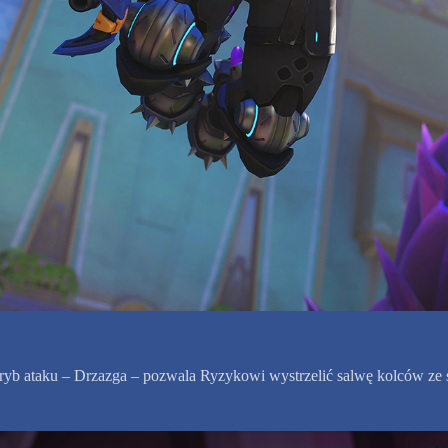
yb ataku – Drzazga – pozwala Ryzykowi wystrzelić salwę kolców ze st