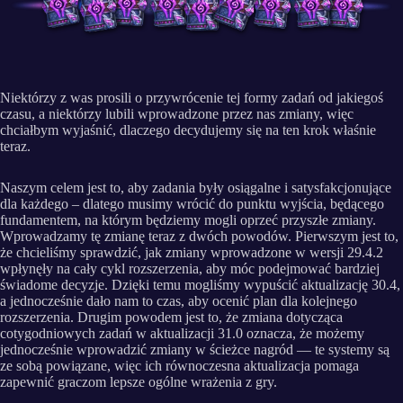
Niektórzy z was prosili o przywrócenie tej formy zadań od jakiegoś
czasu, a niektórzy lubili wprowadzone przez nas zmiany, więc
chciałbym wyjaśnić, dlaczego decydujemy się na ten krok właśnie
teraz.
Naszym celem jest to, aby zadania były osiągalne i satysfakcjonujące
dla każdego – dlatego musimy wrócić do punktu wyjścia, będącego
fundamentem, na którym będziemy mogli oprzeć przyszłe zmiany.
Wprowadzamy tę zmianę teraz z dwóch powodów. Pierwszym jest to,
że chcieliśmy sprawdzić, jak zmiany wprowadzone w wersji 29.4.2
wpłynęły na cały cykl rozszerzenia, aby móc podejmować bardziej
świadome decyzje. Dzięki temu mogliśmy wypuścić aktualizację 30.4,
a jednocześnie dało nam to czas, aby ocenić plan dla kolejnego
rozszerzenia. Drugim powodem jest to, że zmiana dotycząca
cotygodniowych zadań w aktualizacji 31.0 oznacza, że możemy
jednocześnie wprowadzić zmiany w ścieżce nagród — te systemy są
ze sobą powiązane, więc ich równoczesna aktualizacja pomaga
zapewnić graczom lepsze ogólne wrażenia z gry.