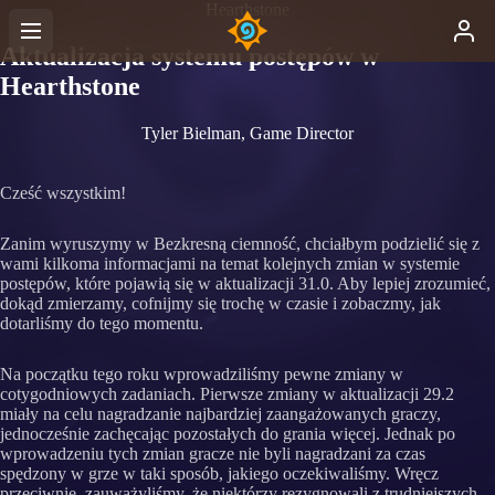
Hearthstone
Aktualizacja systemu postępów w
Hearthstone
Tyler Bielman, Game Director
Cześć wszystkim!
Zanim wyruszymy w Bezkresną ciemność, chciałbym podzielić się z
wami kilkoma informacjami na temat kolejnych zmian w systemie
postępów, które pojawią się w aktualizacji 31.0. Aby lepiej zrozumieć,
dokąd zmierzamy, cofnijmy się trochę w czasie i zobaczmy, jak
dotarliśmy do tego momentu.
Na początku tego roku wprowadziliśmy pewne zmiany w
cotygodniowych zadaniach. Pierwsze zmiany w aktualizacji 29.2
miały na celu nagradzanie najbardziej zaangażowanych graczy,
jednocześnie zachęcając pozostałych do grania więcej. Jednak po
wprowadzeniu tych zmian gracze nie byli nagradzani za czas
spędzony w grze w taki sposób, jakiego oczekiwaliśmy. Wręcz
przeciwnie, zauważyliśmy, że niektórzy rezygnowali z trudniejszych