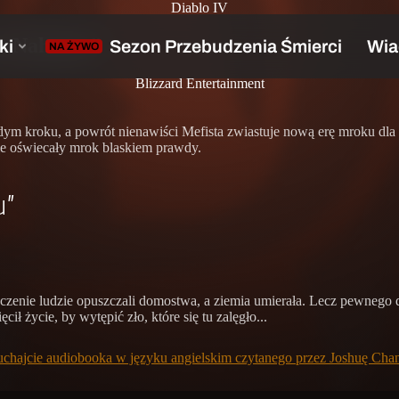
Diablo IV
o Nahantu”
Blizzard Entertainment
żdym kroku, a powrót nienawiści Mefista zwiastuje nową erę mroku dla
ie oświecały mrok blaskiem prawdy.
u”
czenie ludzie opuszczali domostwa, a ziemia umierała. Lecz pewnego
ł życie, by wytępić zło, które się tu zalęgło...
uchajcie audiobooka w języku angielskim czytanego przez Joshuę Chan