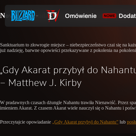
Nowe opowiadanie: „Gdy Akarat przybył d
Sanktuarium to złowrogie miejsce – niebezpieczeństwo czai się na ka
już nadzieję, barwne opowieści przekazywane z pokolenia na pokolen
„Gdy Akarat przybył do Nahant
– Matthew J. Kirby
W pradawnych czasach dżungle Nahantu trawiła Nienawiść. Przez spa
imieniem Akarat. Z czasem Akarat wiele nauczył się o Nahantu i poświęci
Przeczytajcie opowiadanie
„Gdy Akarat przybył do Nahantu”
lub
posł