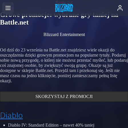
Battle.net
Growe promocje: wybrane gry taniej na
Battle.net
Blizzard Entertainment
Od dziś do 23 września na Battle.net znajdziesz wiele okazji do
oszczędzenia dzięki growym promocjom na popularne tytuły. Podaruj
sobie nową przygodę, o której nie możesz przestać myśleć, lub podaruj
coś znajomej osobie, by zwiększyć swoją grupę. Okazje są już
dostępne w sklepie Battle.net. Przejdź tam i przekonaj się. Jeśli nie
masz czasu na jedno kliknięcie, poniżej zamieszczamy pełną listę
okazji.
SKORZYSTAJ Z PROMOCJI
Diablo
Diablo IV: Standard Edition – nawet 40% taniej