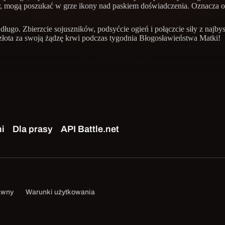
 dar, mogą poszukać w grze ikony nad paskiem doświadczenia. Oznacza 
 długo. Zbierzcie sojuszników, podsyćcie ogień i połączcie siły z na
złota za swoją żądzę krwi podczas tygodnia Błogosławieństwa Matki!