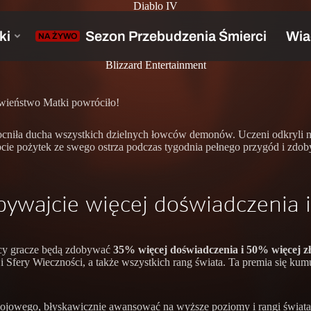
Diablo IV
Blizzard Entertainment
ławieństwo Matki powróciło!
zmocniła ducha wszystkich dzielnych łowców demonów. Uczeni odkryli 
cie pożytek ze swego ostrza podczas tygodnia pełnego przygód i zdob
ywajcie więcej doświadczenia i
y gracze będą zdobywać
35% więcej doświadczenia i 50% więcej z
fery Wieczności, a także wszystkich rang świata. Ta premia się kumulu
tu bojowego, błyskawicznie awansować na wyższe poziomy i rangi świa