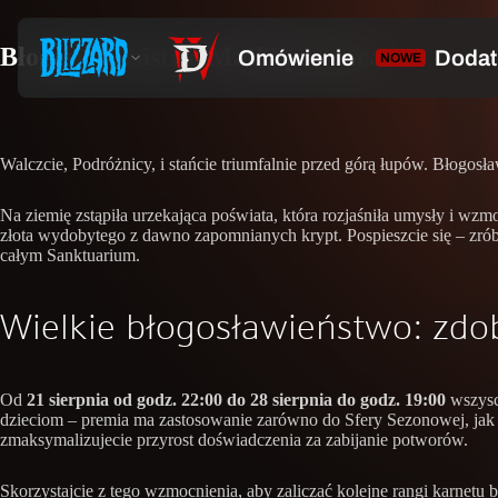
Błogosławieństwo Matki powraca
Walczcie, Podróżnicy, i stańcie triumfalnie przed górą łupów. Błogos
Na ziemię zstąpiła urzekająca poświata, która rozjaśniła umysły i w
złota wydobytego z dawno zapomnianych krypt. Pospieszcie się – zrób
całym Sanktuarium.
Wielkie błogosławieństwo: zdob
Od
21 sierpnia od godz. 22:00 do 28 sierpnia do godz. 19:00
wszysc
dzieciom – premia ma zastosowanie zarówno do Sfery Sezonowej, jak i S
zmaksymalizujecie przyrost doświadczenia za zabijanie potworów.
Skorzystajcie z tego wzmocnienia, aby zaliczać kolejne rangi karne