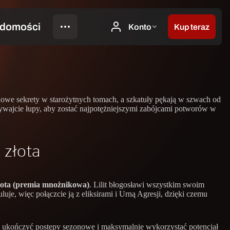
nowe sekrety w starożytnych tomach, a szkatuły pękają w szwach od
ywajcie łupy, aby zostać najpotężniejszymi zabójcami potworów w
 złota
łota (premia mnożnikowa)
. Lilit błogosławi wszystkim swoim
je, więc połączcie ją z eliksirami i Urną Agresji, dzięki czemu
ta ukończyć postępy sezonowe i maksymalnie wykorzystać potencjał