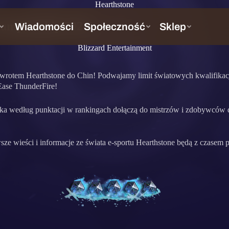
Hearthstone
ampionship 2024!
Blizzard Entertainment
owrotem Hearthstone do Chin! Podwajamy limit światowych kwalifikacj
Ease ThunderFire!
mka według punktacji w rankingach dołączą do mistrzów i zdobywców d
sze wieści i informacje ze świata e-sportu Hearthstone będą z czasem 