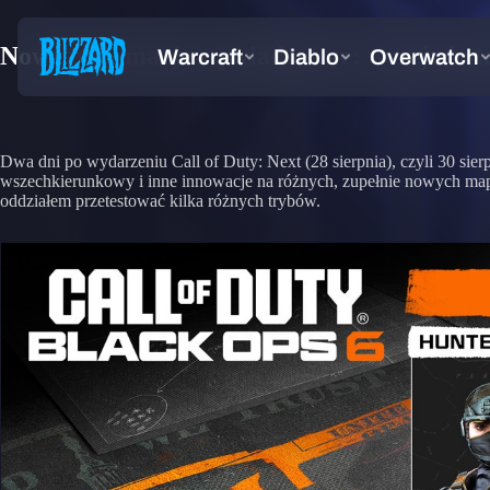
Nowe informacje wywiadowcze: wersja beta
Dwa dni po wydarzeniu Call of Duty: Next (28 sierpnia), czyli 30 sie
wszechkierunkowy i inne innowacje na różnych, zupełnie nowych mapac
oddziałem przetestować kilka różnych trybów.