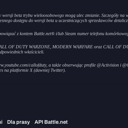
y wersji beta trybu wieloosobowego mogą ulec zmianie. Szczegóły na w
esnego dostępu do wersji beta u uczestniczących sprzedawców detali
powiązać z kontem Battle.net® i/lub Steam numer telefonu komórkowe
, CALL OF DUTY WARZONE, MODERN WARFARE oraz CALL OF DUTY BL
dpowiednich właścicieli.
w.youtube.com/callofduty, a także obserwując profile @Activision i @
s na platformie X (dawniej Twitter).