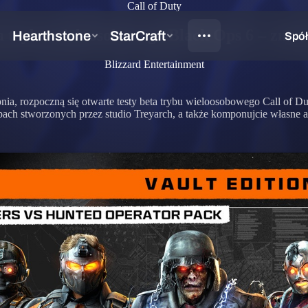
Call of Duty
 trybu wieloosobowego Black Ops 6 – znam
Blizzard Entertainment
rpnia, rozpoczną się otwarte testy beta trybu wieloosobowego Call of
h stworzonych przez studio Treyarch, a także komponujcie własne arse