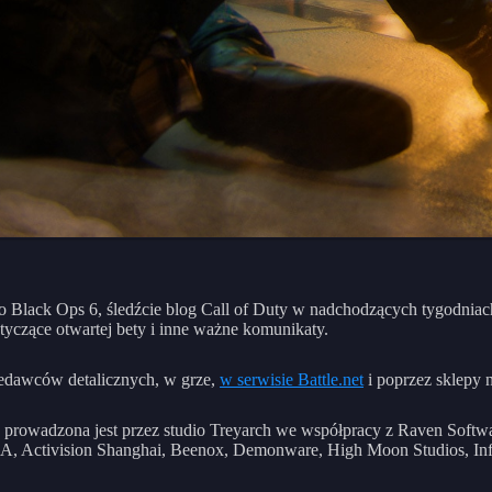
 o Black Ops 6, śledźcie blog Call of Duty w nadchodzących tygodniac
yczące otwartej bety i inne ważne komunikaty.
zedawców detalicznych, w grze,
w serwisie Battle.net
i poprzez sklepy 
y prowadzona jest przez studio Treyarch we współpracy z Raven Softw
n QA, Activision Shanghai, Beenox, Demonware, High Moon Studios, I