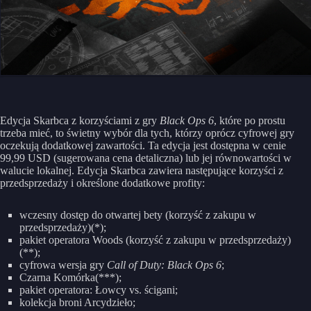
Edycja Skarbca z korzyściami z gry
Black Ops 6
, które po prostu
trzeba mieć, to świetny wybór dla tych, którzy oprócz cyfrowej gry
oczekują dodatkowej zawartości. Ta edycja jest dostępna w cenie
99,99 USD (sugerowana cena detaliczna) lub jej równowartości w
walucie lokalnej. Edycja Skarbca zawiera następujące korzyści z
przedsprzedaży i określone dodatkowe profity:
wczesny dostęp do otwartej bety (korzyść z zakupu w
przedsprzedaży)(*);
pakiet operatora Woods (korzyść z zakupu w przedsprzedaży)
(**);
cyfrowa wersja gry
Call of Duty: Black Ops 6
;
Czarna Komórka(***);
pakiet operatora: Łowcy vs. ścigani;
kolekcja broni Arcydzieło;