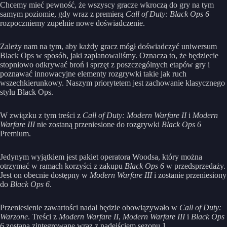
Chcemy mieć pewność, że wszyscy gracze wkroczą do gry na tym
samym poziomie, gdy wraz z premierą
Call of Duty: Black Ops 6
rozpoczniemy zupełnie nowe doświadczenie.
Zależy nam na tym, aby każdy gracz mógł doświadczyć uniwersum
Black Ops w sposób, jaki zaplanowaliśmy. Oznacza to, że będziecie
stopniowo odkrywać broń i sprzęt z poszczególnych etapów gry i
poznawać innowacyjne elementy rozgrywki takie jak ruch
wszechkierunkowy. Naszym priorytetem jest zachowanie klasycznego
stylu Black Ops.
W związku z tym treści z
Call of Duty: Modern Warfare II
i
Modern
Warfare III
nie zostaną przeniesione do rozgrywki
Black Ops 6
Premium.
Jedynym wyjątkiem jest pakiet operatora Woodsa, który można
otrzymać w ramach korzyści z zakupu
Black Ops 6
w przedsprzedaży.
Jest on obecnie dostępny w
Modern Warfare III
i zostanie przeniesiony
do
Black Ops 6
.
Przeniesienie zawartości nadal będzie obowiązywało w
Call of Duty:
Warzone
. Treści z
Modern Warfare II
,
Modern Warfare III
i
Black Ops
6
zostaną zintegrowane wraz z nadejściem sezonu 1.