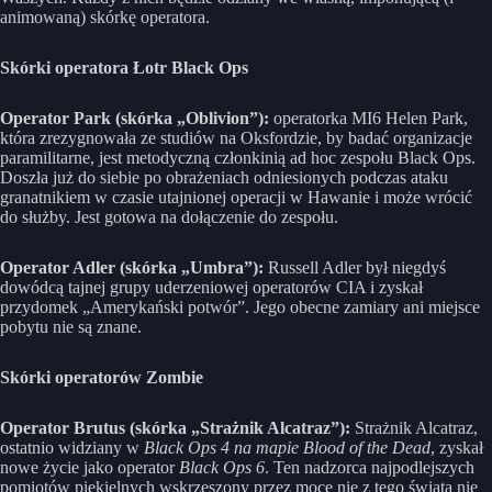
animowaną) skórkę operatora.
Skórki operatora Łotr Black Ops
Operator Park (skórka „Oblivion”):
operatorka MI6 Helen Park,
która zrezygnowała ze studiów na Oksfordzie, by badać organizacje
paramilitarne, jest metodyczną członkinią ad hoc zespołu Black Ops.
Doszła już do siebie po obrażeniach odniesionych podczas ataku
granatnikiem w czasie utajnionej operacji w Hawanie i może wrócić
do służby. Jest gotowa na dołączenie do zespołu.
Operator Adler (skórka „Umbra”):
Russell Adler był niegdyś
dowódcą tajnej grupy uderzeniowej operatorów CIA i zyskał
przydomek „Amerykański potwór”. Jego obecne zamiary ani miejsce
pobytu nie są znane.
Skórki operatorów Zombie
Operator Brutus (skórka „Strażnik Alcatraz”):
Strażnik Alcatraz,
ostatnio widziany w
Black Ops 4 na mapie Blood of the Dead
, zyskał
nowe życie jako operator
Black Ops 6
. Ten nadzorca najpodlejszych
pomiotów piekielnych wskrzeszony przez moce nie z tego świata nie