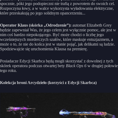
spocznie, póki jego podopieczni nie trafią z powrotem do swoich cel.
Rozpoczyna łowy, a w walce wykorzysta wyładowania elektryczne,
które przeskakują po jego solidnym opancerzeniu...
Operator Klaus (skórka „Odrodzenie”):
automat Elizabeth Grey
będzie zapewniał Was, że jego celem jest wyłącznie pomoc, ale jest w
nim coś bardzo niepokojącego. Być może chodzi o liczbę jego
wcześniejszych morderczych szałów, które maskuje entuzjazmem, a
może o to, że nie do końca jest w stanie pojąć, jak delikatni są ludzie.
Spodziewajcie się uruchomienia Klausa na premierę.
Posiadacze Edycji Skarbca będą mogli skorzystać z dowolnej z tych
skórek operatora podczas otwartej bety
Black Ops 6
w drugiej połowie
tego roku.
Kolekcja broni Arcydzieło (korzyści z Edycji Skarbca)