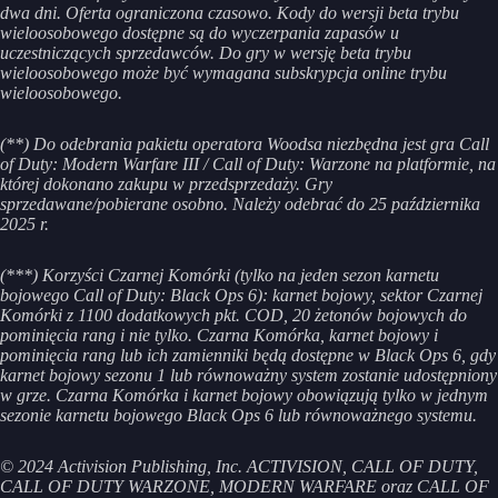
dwa dni. Oferta ograniczona czasowo. Kody do wersji beta trybu
wieloosobowego dostępne są do wyczerpania zapasów u
uczestniczących sprzedawców. Do gry w wersję beta trybu
wieloosobowego może być wymagana subskrypcja online trybu
wieloosobowego.
(**) Do odebrania pakietu operatora Woodsa niezbędna jest gra Call
of Duty: Modern Warfare III / Call of Duty: Warzone na platformie, na
której dokonano zakupu w przedsprzedaży. Gry
sprzedawane/pobierane osobno. Należy odebrać do 25 października
2025 r.
(***)
Korzyści Czarnej Komórki (tylko na jeden sezon karnetu
bojowego Call of Duty: Black Ops 6): karnet bojowy, sektor Czarnej
Komórki z 1100 dodatkowych pkt. COD, 20 żetonów bojowych do
pominięcia rang i nie tylko. Czarna Komórka, karnet bojowy i
pominięcia rang lub ich zamienniki będą dostępne w Black Ops 6, gdy
karnet bojowy sezonu 1 lub równoważny system zostanie udostępniony
w grze. Czarna Komórka i karnet bojowy obowiązują tylko w jednym
sezonie karnetu bojowego Black Ops 6 lub równoważnego systemu.
© 2024 Activision Publishing, Inc. ACTIVISION, CALL OF DUTY,
CALL OF DUTY WARZONE, MODERN WARFARE oraz CALL OF