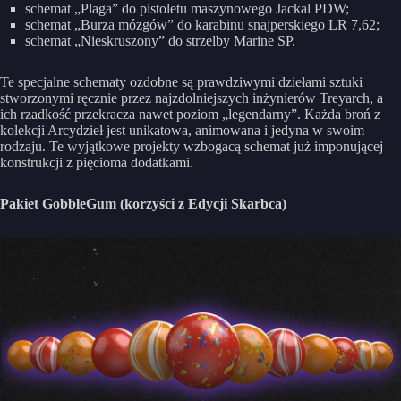
schemat „Plaga” do pistoletu maszynowego Jackal PDW;
schemat „Burza mózgów” do karabinu snajperskiego LR 7,62;
schemat „Nieskruszony” do strzelby Marine SP.
Te specjalne schematy ozdobne są prawdziwymi dziełami sztuki
stworzonymi ręcznie przez najzdolniejszych inżynierów Treyarch, a
ich rzadkość przekracza nawet poziom „legendarny”. Każda broń z
kolekcji Arcydzieł jest unikatowa, animowana i jedyna w swoim
rodzaju. Te wyjątkowe projekty wzbogacą schemat już imponującej
konstrukcji z pięcioma dodatkami.
Pakiet GobbleGum (korzyści z Edycji Skarbca)