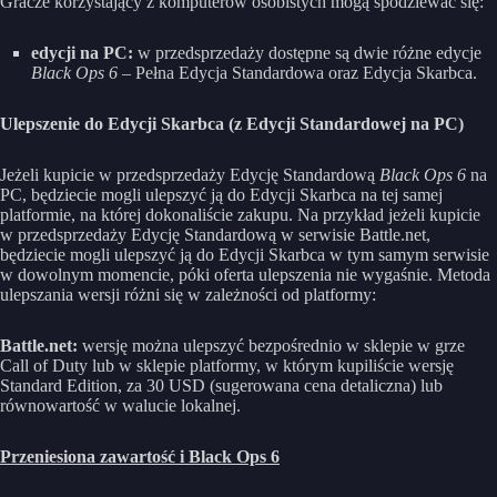
Gracze korzystający z komputerów osobistych mogą spodziewać się:
edycji na PC:
w przedsprzedaży dostępne są dwie różne edycje
Black Ops 6
– Pełna Edycja Standardowa oraz Edycja Skarbca.
Ulepszenie do Edycji Skarbca (z Edycji Standardowej na PC)
Jeżeli kupicie w przedsprzedaży Edycję Standardową
Black Ops 6
na
PC, będziecie mogli ulepszyć ją do Edycji Skarbca na tej samej
platformie, na której dokonaliście zakupu. Na przykład jeżeli kupicie
w przedsprzedaży Edycję Standardową w serwisie Battle.net,
będziecie mogli ulepszyć ją do Edycji Skarbca w tym samym serwisie
w dowolnym momencie, póki oferta ulepszenia nie wygaśnie. Metoda
ulepszania wersji różni się w zależności od platformy:
Battle.net:
wersję można ulepszyć bezpośrednio w sklepie w grze
Call of Duty lub w sklepie platformy, w którym kupiliście wersję
Standard Edition, za 30 USD (sugerowana cena detaliczna) lub
równowartość w walucie lokalnej.
Przeniesiona zawartość i Black Ops 6