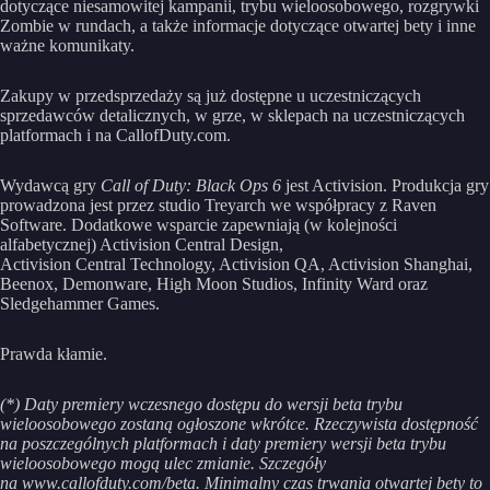
dotyczące niesamowitej kampanii, trybu wieloosobowego, rozgrywki
Zombie w rundach, a także informacje dotyczące otwartej bety i inne
ważne komunikaty.
Zakupy w przedsprzedaży są już dostępne u uczestniczących
sprzedawców detalicznych, w grze, w sklepach na uczestniczących
platformach i na CallofDuty.com.
Wydawcą gry
Call of Duty: Black Ops 6
jest Activision. Produkcja gry
prowadzona jest przez studio Treyarch we współpracy z Raven
Software. Dodatkowe wsparcie zapewniają (w kolejności
alfabetycznej) Activision Central Design,
Activision Central Technology, Activision QA, Activision Shanghai,
Beenox, Demonware, High Moon Studios, Infinity Ward oraz
Sledgehammer Games.
Prawda kłamie.
(*) Daty premiery wczesnego dostępu do wersji beta trybu
wieloosobowego zostaną ogłoszone wkrótce. Rzeczywista dostępność
na poszczególnych platformach i daty premiery wersji beta trybu
wieloosobowego mogą ulec zmianie. Szczegóły
na www.callofduty.com/beta. Minimalny czas trwania otwartej bety to