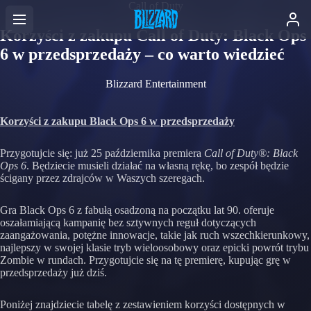
Call of Duty
Korzyści z zakupu Call of Duty: Black Ops
6 w przedsprzedaży – co warto wiedzieć
Blizzard Entertainment
Korzyści z zakupu Black Ops 6 w przedsprzedaży
Przygotujcie się: już 25 października premiera
Call of Duty®: Black
Ops 6
. Będziecie musieli działać na własną rękę, bo zespół będzie
ścigany przez zdrajców w Waszych szeregach.
Gra Black Ops 6 z fabułą osadzoną na początku lat 90. oferuje
oszałamiającą kampanię bez sztywnych reguł dotyczących
zaangażowania, potężne innowacje, takie jak ruch wszechkierunkowy,
najlepszy w swojej klasie tryb wieloosobowy oraz epicki powrót trybu
Zombie w rundach. Przygotujcie się na tę premierę, kupując grę w
przedsprzedaży już dziś.
Poniżej znajdziecie tabelę z zestawieniem korzyści dostępnych w