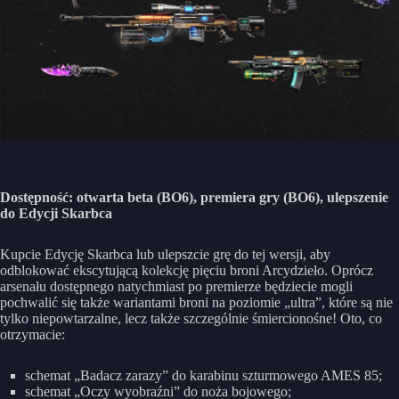
Dostępność: otwarta beta (BO6), premiera gry (BO6), ulepszenie
do Edycji Skarbca
Kupcie Edycję Skarbca lub ulepszcie grę do tej wersji, aby
odblokować ekscytującą kolekcję pięciu broni Arcydzieło. Oprócz
arsenału dostępnego natychmiast po premierze będziecie mogli
pochwalić się także wariantami broni na poziomie „ultra”, które są nie
tylko niepowtarzalne, lecz także szczególnie śmiercionośne! Oto, co
otrzymacie:
schemat „Badacz zarazy” do karabinu szturmowego AMES 85;
schemat „Oczy wyobraźni” do noża bojowego;