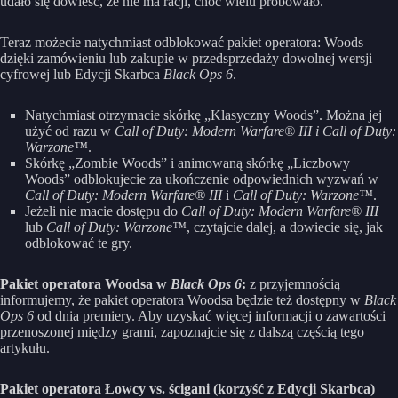
udało się dowieść, że nie ma racji, choć wielu próbowało.
Teraz możecie natychmiast odblokować pakiet operatora: Woods
dzięki zamówieniu lub zakupie w przedsprzedaży dowolnej wersji
cyfrowej lub Edycji Skarbca
Black Ops 6
.
Natychmiast otrzymacie skórkę „Klasyczny Woods”. Można jej
użyć od razu w
Call of Duty: Modern Warfare® III i
Call of Duty:
Warzone™
.
Skórkę „Zombie Woods” i animowaną skórkę „Liczbowy
Woods” odblokujecie za ukończenie odpowiednich wyzwań w
Call of Duty: Modern Warfare® III
i
Call of Duty: Warzone™
.
Jeżeli nie macie dostępu do
Call of Duty: Modern Warfare® III
lub
Call of Duty: Warzone™
, czytajcie dalej, a dowiecie się, jak
odblokować te gry.
Pakiet operatora Woodsa w
Black Ops 6
:
z przyjemnością
informujemy, że pakiet operatora Woodsa będzie też dostępny w
Black
Ops 6
od dnia premiery. Aby uzyskać więcej informacji o zawartości
przenoszonej między grami, zapoznajcie się z dalszą częścią tego
artykułu.
Pakiet operatora Łowcy vs. ścigani (korzyść z Edycji Skarbca)