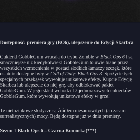
Dostępność: premiera gry (BO6), ulepszenie do Edycji Skarbca
Cukierki GobbleGum wracają do trybu Zombie w
Black Ops 6
i są
smaczniejsze niż kiedykolwiek! GobbleGum to uwielbiane przez
wszystkich wzmocnienia w postaci słodkich łamaczy szczęk, które
ostatnio dostępne były w
Call of Duty: Black Ops 3
. Spożycie tych
specjalnych przekąsek wywołuje unikatowe efekty. Kupcie Edycję
Skarbca lub ulepszcie do niej grę, aby odblokować pakiet
GobbleGum. W jego skład wchodzi 12 jednorazowych cukierków
GobbleGum, które wywołują unikatowe efekty w grze!
Te nietuzinkowe słodycze są źródłem niesamowitych (a czasami
surrealistycznych) mocy. Będą dostępne już w dniu premiery.
Sezon 1 Black Ops 6 – Czarna Komórka(***)