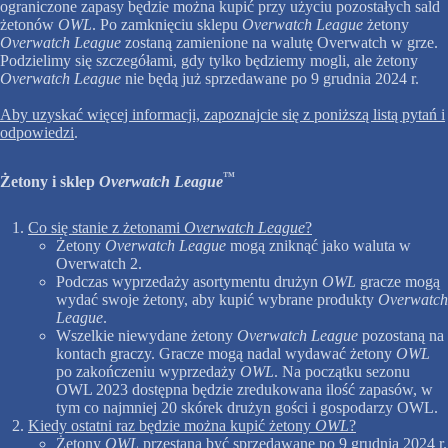
ograniczone zapasy będzie można kupić przy użyciu pozostałych sald
żetonów
OWL
. Po zamknięciu sklepu
Overwatch League
żetony
Overwatch League
zostaną zamienione na walutę Overwatch w grze.
Podzielimy się szczegółami, gdy tylko będziemy mogli, ale żetony
Overwatch League
nie będą już sprzedawane po 9 grudnia 2024 r.
Aby uzyskać więcej informacji, zapoznajcie się z poniższą listą pytań i
odpowiedzi
.
™
Żetony i sklep
Overwatch League
Co się stanie z żetonami
Overwatch League
?
Żetony
Overwatch League
mogą zniknąć jako waluta w
Overwatch 2.
Podczas wyprzedaży asortymentu drużyn
OWL
gracze mogą
wydać swoje żetony, aby kupić wybrane produkty
Overwatch
League
.
Wszelkie niewydane żetony
Overwatch League
pozostaną na
kontach graczy. Gracze mogą nadal wydawać żetony
OWL
po zakończeniu wyprzedaży
OWL
. Na początku sezonu
OWL 2023 dostępna będzie zredukowana ilość zapasów, w
tym co najmniej 20 skórek drużyn gości i gospodarzy OWL.
Kiedy ostatni raz będzie można kupić żetony
OWL
?
Żetony
OWL
przestaną być sprzedawane po 9 grudnia 2024 r.