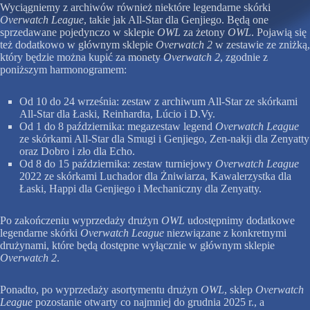
Wyciągniemy z archiwów również niektóre legendarne skórki
Overwatch League
, takie jak All-Star dla Genjiego. Będą one
sprzedawane pojedynczo w sklepie
OWL
za żetony
OWL
. Pojawią się
też dodatkowo w głównym sklepie
Overwatch 2
w zestawie ze zniżką,
który będzie można kupić za monety
Overwatch 2
, zgodnie z
poniższym harmonogramem:
Od 10 do 24 września: zestaw z archiwum All-Star ze skórkami
All-Star dla Łaski, Reinhardta, Lúcio i D.Vy.
Od 1 do 8 października: megazestaw legend
Overwatch League
ze skórkami All-Star dla Smugi i Genjiego, Zen-nakji dla Zenyatty
oraz Dobro i zło dla Echo.
Od 8 do 15 października: zestaw turniejowy
Overwatch League
2022 ze skórkami Luchador dla Żniwiarza, Kawalerzystka dla
Łaski, Happi dla Genjiego i Mechaniczny dla Zenyatty.
Po zakończeniu wyprzedaży drużyn
OWL
udostępnimy dodatkowe
legendarne skórki
Overwatch League
niezwiązane z konkretnymi
drużynami, które będą dostępne wyłącznie w głównym sklepie
Overwatch 2
.
Ponadto, po wyprzedaży asortymentu drużyn
OWL
, sklep
Overwatch
League
pozostanie otwarty co najmniej do grudnia 2025 r., a