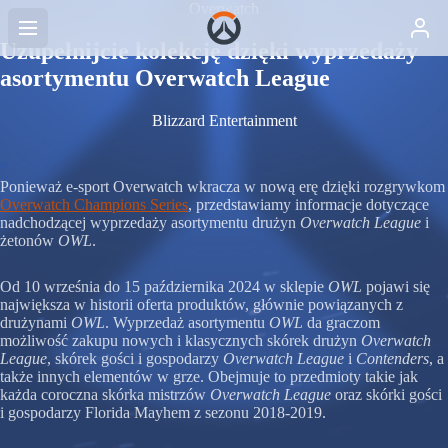
Overwatch
Uzupełnijcie kolekcję dzięki wyprzedaży
asortymentu Overwatch League
Blizzard Entertainment
Ponieważ e-sport Overwatch wkracza w nową erę dzięki rozgrywkom
Overwatch Champions Series
, przedstawiamy informacje dotyczące
nadchodzącej wyprzedaży asortymentu drużyn
Overwatch League
i
żetonów
OWL
.
Od 10 września do 15 października 2024 w sklepie
OWL
pojawi się
największa w historii oferta produktów, głównie powiązanych z
drużynami
OWL
. Wyprzedaż asortymentu
OWL
da graczom
możliwość zakupu nowych i klasycznych skórek drużyn
Overwatch
League
, skórek gości i gospodarzy
Overwatch League
i
Contenders
, a
także innych elementów w grze. Obejmuje to przedmioty takie jak
każda coroczna skórka mistrzów
Overwatch League
oraz skórki gości
i gospodarzy Florida Mayhem z sezonu 2018-2019.