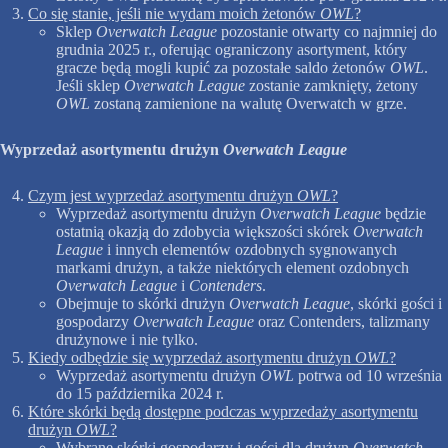
Co się stanie, jeśli nie wydam moich żetonów
OWL
?
Sklep
Overwatch League
pozostanie otwarty co najmniej do
grudnia 2025 r., oferując ograniczony asortyment, który
gracze będą mogli kupić za pozostałe saldo żetonów
OWL
.
Jeśli sklep
Overwatch League
zostanie zamknięty, żetony
OWL
zostaną zamienione na walutę Overwatch w grze.
Wyprzedaż asortymentu drużyn
Overwatch League
Czym jest wyprzedaż asortymentu drużyn
OWL
?
Wyprzedaż asortymentu drużyn
Overwatch League
będzie
ostatnią okazją do zdobycia większości skórek
Overwatch
League
i innych elementów ozdobnych sygnowanych
markami drużyn, a także niektórych element ozdobnych
Overwatch League
i
Contenders
.
Obejmuje to skórki drużyn
Overwatch League
, skórki gości i
gospodarzy
Overwatch League
oraz Contenders, talizmany
drużynowe i nie tylko.
Kiedy odbędzie się wyprzedaż asortymentu drużyn
OWL
?
Wyprzedaż asortymentu drużyn
OWL
potrwa od 10 września
do 15 października 2024 r.
Które skórki będą dostępne podczas wyprzedaży asortymentu
drużyn
OWL
?
Wybrane skórki gospodarzy i gości dla drużyn
Overwatch