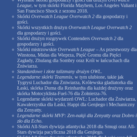
League
, w tym skórki Florida Mayhem, Los Angeles Valiant i
San Francisco Shock z sezonu 2018.
Skórki
Overwatch League Overwatch 2
dla gospodarzy i
gości.
Skórki wszystkich drużyn
Overwatch League Overwatch 2
dla gospodarzy i gości.
Skórki drużyn rozgrywek Contenders
Overwatch 2
dla
gospodarzy i gości.
Skórki mistrzowskie
Overwatch League
– As przestworzy dla
Winstona, Midas dla Wieprza, Pięść Gromu dla Pięści
Zagłady, Zhulang dla Sombry oraz Król w łańcuchach dla
Żniwiarza.
Standardowe i złote talizmany drużyn OWL
.
Legendarne skórki Teammix
, w tym ulubione, takie jak
Tygrysi Luchador dla Żniwiarza, Królewska gladiatorka dla
Łaski, skórka Duma dla Reinhardta dla każdej drużyny oraz
skórka Motocyklista-Fuel-76 dla Żołnierza-76.
Legendarne skórki wydarzeń OWL: Luchador dla Żniwiarza,
Kawalerzystka dla Łaski, Happi dla Genjiego i Mechaniczny
dla Zenyatty.
Legendarne skórki MVP: Zen-nakji dla Zenyatty oraz Dobro i
zło dla Echo
.
Skórki All-Stars dywizja atlantycka 2018 dla Smugi oraz All-
Stars dywizja pacyficzna 2018 dla Genjiego.