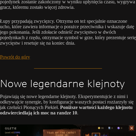
pojedynek zostanie zakończony w wyniku upłynięcia czasu, wygrywa
gracz, któremu zostało więcej zdrowia.
Łupy przypadają zwycięzcy. Otrzyma on też specjalnie oznaczone
ucho, które zawiera informacje o porażce przeciwnika i wskazuje datę
jego pokonania. Jeśli zdołacie odnieść zwycięstwo w dwóch
pojedynkach z rzędu, otrzymacie symbol w grze, który prezentuje serię
zwycięstw i resetuje się na koniec dnia.
Powrót do góry
Nowe legendarne klejnoty
Pojawiają się nowe legendarne klejnoty. Eksperymentujcie z nimi i
odkrywajcie synergie, by konfiguracje waszych postaci rozżarzyły się
jak czeluści Płonących Piekieł.
Poniższe wartości każdego klejnotu
odzwierciedlają ich moc na randze 10
.