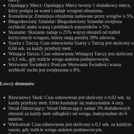
Opadający Miecz: Opadający Miecz tworzy 1 dodatkowy miecz,
który podąża za wami i zadaje wrogom obrażenia.
Konsekracja: Zmniejsza obrażenia zadawane przez wrogów o 5%.
Błogosławiony Sztandar: Błogosławiony Sztandar zwiększa
szybkość ataku waszą i pobliskich sojuszników o 5%.
Skazanie: Skazanie zadaje o 25% więcej obrażeń od trafień
krytycznych wrogom, którzy mają poniżej 30% zdrowia.
Szarża z Tarczą: Czas odnowienia Szarży z Tarczą jest skrócony o
0,04 sek. za każdy przebyty metr.
Wirująca Tarcza: Czas odnowienia Wirującej Tarczy jest skrócony
o 0,1 sek., gdy traficie wroga atakiem podstawowym.
Wezwanie Światłości: Podczas Wezwania Światłości wasza
szybkość ruchu jest zwiększona o 8%.
Łowcy demonów
Brawurowy Skok: Czas odnowienia jest skrócony o 0,02 sek. za
każdy przebyty metr. Efekt kumuluje się maksymalnie 4 razy.
Strzał Odrzucający: Strzał Odrzucający zadaje 3% dodatkowych
obrażeń za każdy metr odległości od wroga, maksymalnie do 6
metrów.
Wielostrzał: Czas odnowienia jest skrócony o 0,1 sek. za każdym
razem, gdy traficie wroga atakiem podstawowym.