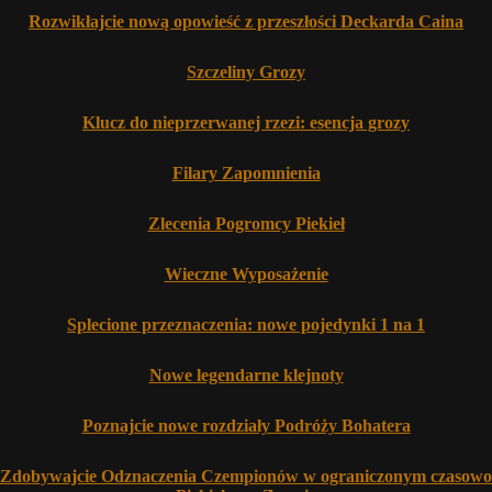
Rozwikłajcie nową opowieść z przeszłości Deckarda Caina
Szczeliny Grozy
Klucz do nieprzerwanej rzezi: esencja grozy
Filary Zapomnienia
Zlecenia Pogromcy Piekieł
Wieczne Wyposażenie
Splecione przeznaczenia: nowe pojedynki 1 na 1
Nowe legendarne klejnoty
Poznajcie nowe rozdziały Podróży Bohatera
Zdobywajcie Odznaczenia Czempionów w ograniczonym czasowo