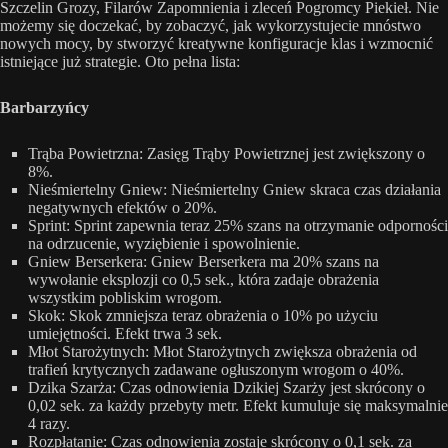
Szczelin Grozy, Filarów Zapomnienia i zleceń Pogromcy Piekieł. Nie
możemy się doczekać, by zobaczyć, jak wykorzystujecie mnóstwo
nowych mocy, by stworzyć kreatywne konfiguracje klas i wzmocnić
istniejące już strategie. Oto pełna lista:
Barbarzyńcy
Trąba Powietrzna: Zasięg Trąby Powietrznej jest zwiększony o
8%.
Nieśmiertelny Gniew: Nieśmiertelny Gniew skraca czas działania
negatywnych efektów o 20%.
Sprint: Sprint zapewnia teraz 25% szans na otrzymanie odporności
na odrzucenie, wyziębienie i spowolnienie.
Gniew Berserkera: Gniew Berserkera ma 20% szans na
wywołanie eksplozji co 0,5 sek., która zadaje obrażenia
wszystkim pobliskim wrogom.
Skok: Skok zmniejsza teraz obrażenia o 10% po użyciu
umiejętności. Efekt trwa 3 sek.
Młot Starożytnych: Młot Starożytnych zwiększa obrażenia od
trafień krytycznych zadawane ogłuszonym wrogom o 40%.
Dzika Szarża: Czas odnowienia Dzikiej Szarży jest skrócony o
0,02 sek. za każdy przebyty metr. Efekt kumuluje się maksymalnie
4 razy.
Rozpłatanie: Czas odnowienia zostaje skrócony o 0,1 sek. za