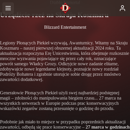
Diablo Immortal
Urządźcie rzeź na Skraju Koszmaru
Blizzard Entertainment
Legiony Płonących Piekieł wzywają, Awanturnicy. Witamy na Skraju
Koszmaru – naszej pierwszej obszernej aktualizacji 2024 roku. Ta
aktualizacja rozpoczyna Erę Unicestwienia, która obejmuje rozkosznie
mroczne wyzwania pojawiające się przez cały rok, oznaczające
powrót samego Władcy Grozy. Odkryjcie nowe zadanie elitarne,
zdobywajcie nowe legendarne klejnoty, poznajcie nowy rozdział
Podróży Bohatera i zgrabnie utorujcie sobie drogę przez mnóstwo
zawartości dodatkowej.
Generałowie Płonących Piekieł użyli swej najbardziej podstępnej
magii – zdolności do manipulowania biegiem czasu... 27 marca na
wszystkich serwerach w Europie podczas prac konserwacyjnych
wskazówki zegarów zostaną przesunięte o godzinę do przodu.
Podobnie jak miało to miejsce w przypadku poprzednich aktualizacji
zawartości, odbędą się prace konserwacyjne –
27 marca w godzinach