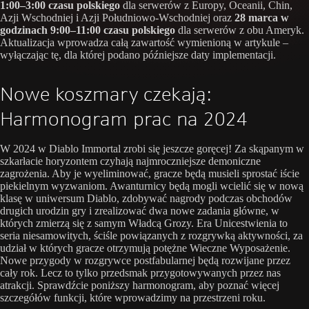
1:00–3:00 czasu polskiego
dla serwerów z Europy, Oceanii, Chin,
Azji Wschodniej i Azji Południowo-Wschodniej oraz
28 marca w
godzinach 9:00–11:00 czasu polskiego
dla serwerów z obu Ameryk.
Aktualizacja wprowadza całą zawartość wymienioną w artykule –
wyłączając tę, dla której podano późniejsze daty implementacji.
Nowe koszmary czekają:
Harmonogram prac na 2024
W 2024 w Diablo Immortal zrobi się jeszcze goręcej! Za skąpanym w
szkarłacie horyzontem czyhają najmroczniejsze demoniczne
zagrożenia. Aby je wyeliminować, gracze będą musieli sprostać iście
piekielnym wyzwaniom. Awanturnicy będą mogli wcielić się w nową
klasę w uniwersum Diablo, zdobywać nagrody podczas obchodów
drugich urodzin gry i zrealizować dwa nowe zadania główne, w
których zmierzą się z samym Władcą Grozy. Era Unicestwienia to
seria niesamowitych, ściśle powiązanych z rozgrywką aktywności, za
udział w których gracze otrzymują potężne Wieczne Wyposażenie.
Nowe przygody w rozgrywce postfabularnej będą rozwijane przez
cały rok. Lecz to tylko przedsmak przygotowywanych przez nas
atrakcji. Sprawdźcie poniższy harmonogram, aby poznać więcej
szczegółów funkcji, które wprowadzimy na przestrzeni roku.