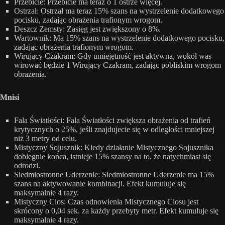
Przebicie: Przebicie ma teraz o 1 ostrze więcej.
Ostrzał: Ostrzał ma teraz 15% szans na wystrzelenie dodatkowego
pocisku, zadając obrażenia trafionym wrogom.
Deszcz Zemsty: Zasięg jest zwiększony o 8%.
Wartownik: Ma 15% szans na wystrzelenie dodatkowego pocisku,
zadając obrażenia trafionym wrogom.
Wirujący Czakram: Gdy umiejętność jest aktywna, wokół was
wirować będzie 1 Wirujący Czakram, zadając pobliskim wrogom
obrażenia.
Mnisi
Fala Światłości: Fala Światłości zwiększa obrażenia od trafień
krytycznych o 25%, jeśli znajdujecie się w odległości mniejszej
niż 3 metry od celu.
Mistyczny Sojusznik: Kiedy działanie Mistycznego Sojusznika
dobiegnie końca, istnieje 15% szansy na to, że natychmiast się
odrodzi.
Siedmiostronne Uderzenie: Siedmiostronne Uderzenie ma 15%
szans na aktywowanie kombinacji. Efekt kumuluje się
maksymalnie 4 razy.
Mistyczny Cios: Czas odnowienia Mistycznego Ciosu jest
skrócony o 0,04 sek. za każdy przebyty metr. Efekt kumuluje się
maksymalnie 4 razy.