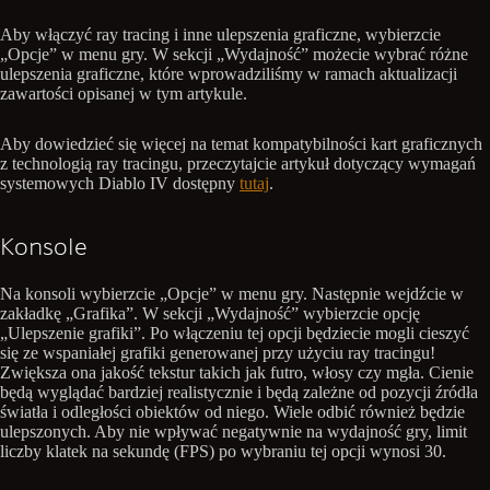
Aby włączyć ray tracing i inne ulepszenia graficzne, wybierzcie
„Opcje” w menu gry. W sekcji „Wydajność” możecie wybrać różne
ulepszenia graficzne, które wprowadziliśmy w ramach aktualizacji
zawartości opisanej w tym artykule.
Aby dowiedzieć się więcej na temat kompatybilności kart graficznych
z technologią ray tracingu, przeczytajcie artykuł dotyczący wymagań
systemowych Diablo IV dostępny
tutaj
.
Konsole
Na konsoli wybierzcie „Opcje” w menu gry. Następnie wejdźcie w
zakładkę „Grafika”. W sekcji „Wydajność” wybierzcie opcję
„Ulepszenie grafiki”. Po włączeniu tej opcji będziecie mogli cieszyć
się ze wspaniałej grafiki generowanej przy użyciu ray tracingu!
Zwiększa ona jakość tekstur takich jak futro, włosy czy mgła. Cienie
będą wyglądać bardziej realistycznie i będą zależne od pozycji źródła
światła i odległości obiektów od niego. Wiele odbić również będzie
ulepszonych. Aby nie wpływać negatywnie na wydajność gry, limit
liczby klatek na sekundę (FPS) po wybraniu tej opcji wynosi 30.