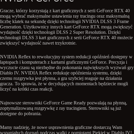
Gracze, którzy korzystają z kart graficznych z serii GeForce RTX 40
mogą wybrać maksymalne ustawienia ray tracingu oraz maksymalną
liczbę klatek na sekundę dzięki technologii NVIDIA DLSS 3 Frame
Generation. Użytkownicy innych kart GeForce RTX mogą zwiększyć
wydajność dzięki technologii DLSS 2 Super Resolution. Dzięki
technologii DLSS 3 kart graficznych z serii GeForce RTX 40 możecie
zwiększyć wydajność nawet trzykrotnie.
NVIDIA Reflex to rewolucyjny system redukcji opóźnień dostępny w
laptopach i komputerach z kartami graficznymi GeForce. Precyzja i
wyczucie czasu są niezbędne do pokonania największych wyzwań gry
Diablo IV. NVIDIA Reflex redukuje opóźnienia systemu, dzięki
czemu rozgrywka jest płynna, a gra szybciej reaguje na działania
gracza. To sprawia, że w decydujących momentach będziecie mogli
liczyć na krótki czas reakcji.
Najnowsze sterowniki GeForce Game Ready pozwalają na płynną,
zoptymalizowaną rozgrywkę z ray tracingiem. Sterowniki są już
dostępne do pobrania.
Mamy nadzieję, że nowe usprawnienia graficzne dostarczą Wam
wspaniałych doznań podczas walki z pomiotami Piekieł w Diablo IV!