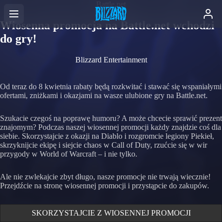
Battle.net
Wiosenna promocja na Battle.net wchodzi
do gry!
Blizzard Entertainment
Od teraz do 8 kwietnia rabaty będą rozkwitać i stawać się wspaniałymi
ofertami, zniżkami i okazjami na wasze ulubione gry na Battle.net.
Szukacie czegoś na poprawę humoru? A może chcecie sprawić prezent
znajomym? Podczas naszej wiosennej promocji każdy znajdzie coś dla
siebie. Skorzystajcie z okazji na Diablo i rozgromcie legiony Piekieł,
skrzyknijcie ekipę i siejcie chaos w Call of Duty, rzućcie się w wir
przygody w World of Warcraft – i nie tylko.
Ale nie zwlekajcie zbyt długo, nasze promocje nie trwają wiecznie!
Przejdźcie na stronę wiosennej promocji i przystąpcie do zakupów.
SKORZYSTAJCIE Z WIOSENNEJ PROMOCJI