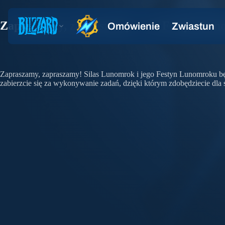
Zapraszamy, zapraszamy… na Festyn Lun
Zapraszamy, zapraszamy! Silas Lunomrok i jego Festyn Lunomroku będ
zabierzcie się za wykonywanie zadań, dzięki którym zdobędziecie dla s