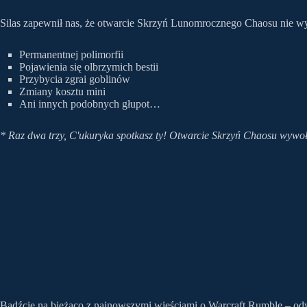
Silas zapewnił nas, że otwarcie Skrzyń Lunomrocznego Chaosu nie w
Permanentnej polimorfii
Pojawienia się olbrzymich bestii
Przybycia zgrai goblinów
Zmiany kosztu mini
Ani innych podobnych głupot…
* Raz dwa trzy, C'ukuryka spotkasz ty! Otwarcie Skrzyń Chaosu wywoła
Bądźcie na bieżąco z najnowszymi wieściami o Warcraft Rumble – od