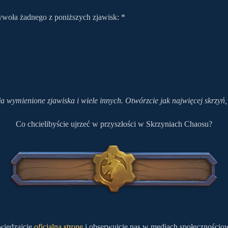
ywoła żadnego z poniższych zjawisk: *
 wymienione zjawiska i wiele innych. Otwórzcie jak najwięcej skrzyń,
Co chcielibyście ujrzeć w przyszłości w Skrzyniach Chaosu?
wiedzajcie
oficjalną stronę
i obserwujcie nas w mediach społeczności