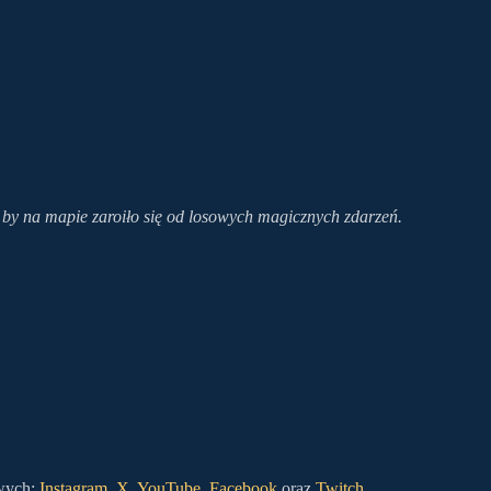
 by na mapie zaroiło się od losowych magicznych zdarzeń.
owych
:
Instagram
,
X
,
YouTube
,
Facebook
oraz
Twitch
.