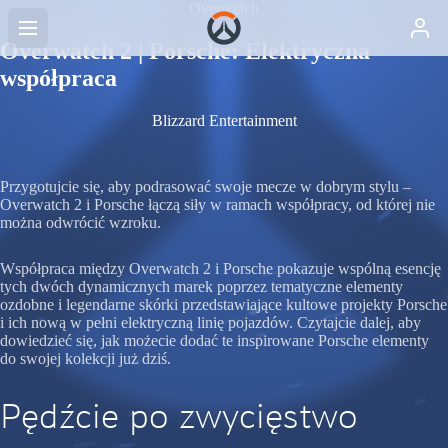
Overwatch
Overwatch 2 | Porsche: Elektryczna
współpraca
Blizzard Entertainment
Przygotujcie się, aby podrasować swoje mecze w dobrym stylu –
Overwatch 2 i Porsche łączą siły w ramach współpracy, od której nie
można odwrócić wzroku.
Współpraca między Overwatch 2 i Porsche pokazuje wspólną esencję
tych dwóch dynamicznych marek poprzez tematyczne elementy
ozdobne i legendarne skórki przedstawiające kultowe projekty Porsche
i ich nową w pełni elektryczną linię pojazdów. Czytajcie dalej, aby
dowiedzieć się, jak możecie dodać te inspirowane Porsche elementy
do swojej kolekcji już dziś.
Pędźcie po zwycięstwo