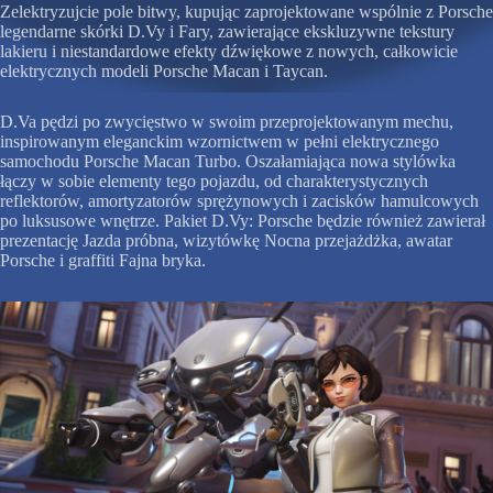
Zelektryzujcie pole bitwy, kupując zaprojektowane wspólnie z Porsche
legendarne skórki D.Vy i Fary, zawierające ekskluzywne tekstury
lakieru i niestandardowe efekty dźwiękowe z nowych, całkowicie
elektrycznych modeli Porsche Macan i Taycan.
D.Va pędzi po zwycięstwo w swoim przeprojektowanym mechu,
inspirowanym eleganckim wzornictwem w pełni elektrycznego
samochodu Porsche Macan Turbo. Oszałamiająca nowa stylówka
łączy w sobie elementy tego pojazdu, od charakterystycznych
reflektorów, amortyzatorów sprężynowych i zacisków hamulcowych
po luksusowe wnętrze. Pakiet D.Vy: Porsche będzie również zawierał
prezentację Jazda próbna, wizytówkę Nocna przejażdżka, awatar
Porsche i graffiti Fajna bryka.