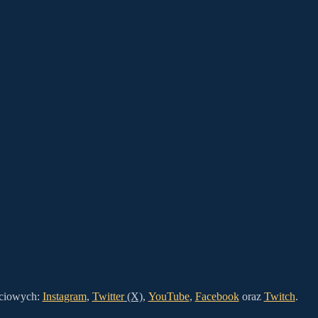
ściowych:
Instagram
,
Twitter
(X)
,
YouTube
,
Facebook
oraz
Twitch
.