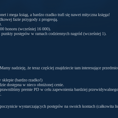
et i mega ksiąg, a bardzo rzadko trafi się nawet mityczna księga!
kowej fazie przygody z progresją.
.
000 honoru (wcześniej 16 000).
 punkty postępów w ramach codziennych nagród (wcześniej 1).
my nadzieję, że teraz częściej znajdziecie tam interesujące przedmio
 sklepie (bardzo rzadko!)
dzie dostępna w nieco obniżonej cenie.
Usprawniliśmy premie PD w celu zapewnienia bardziej przewidywalneg
.
e poczynicie wystarczających postępów na swoich kontach (całkowita li