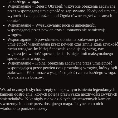
na każdego wroga.
Wspomaganie – Rejestr Obrażeń: wszystkie obrażenia zadawane
przez wspomaganą umiejętność są zapisywane. Kiedy cel umiera,
wybucha i zadaje obrażenia od Ognia równe części zapisanych
obrażeń.
Wspomaganie – Wyszukiwanie: pociski umiejętności
wspomaganej przez pewien czas automatycznie namierzają
wrogów.
Wspomaganie – Spowolnienie: obrażenia zadawane przez
umiejętność wspomaganą przez pewien czas zmniejszają szybkość
ruchu wrogów. Im bliżej Seneszala znajduje się wróg, tym
większa jest wartość spowolnienia. Istnieje limit maksymalnego
spowolnienia wrogów.
Wspomaganie – Kpina: obrażenia zadawane przez umiejętność
wspomagającą przez pewien czas prowokują wrogów, którzy byli
atakowani. Efekt może wystąpić co jakiś czas na każdego wroga.
Nie działa na bossów.
Wśród uczonych słychać szepty o niepewnym istnieniu legendarnych
kamieni dostrojenia, których potęga przewyższa możliwości zwykłych
śmiertelników. Nikt nigdy nie widział tych nieuchwytnych kamieni
stworzonych ponoć przez dostojnego maga. Jedyne, co o nich
wiadomo to poniższe nazwy: