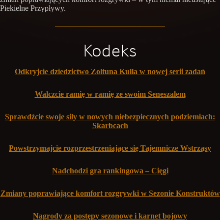
Piekielne Przypływy.
Kodeks
Odkryjcie dziedzictwo Zoltuna Kulla w nowej serii zadań
Walczcie ramię w ramię ze swoim Seneszalem
Sprawdźcie swoje siły w nowych niebezpiecznych podziemiach:
Skarbcach
Powstrzymajcie rozprzestrzeniające się Tajemnicze Wstrząsy
Nadchodzi gra rankingowa – Cięgi
Zmiany poprawiające komfort rozgrywki w Sezonie Konstruktów
Nagrody za postępy sezonowe i karnet bojowy