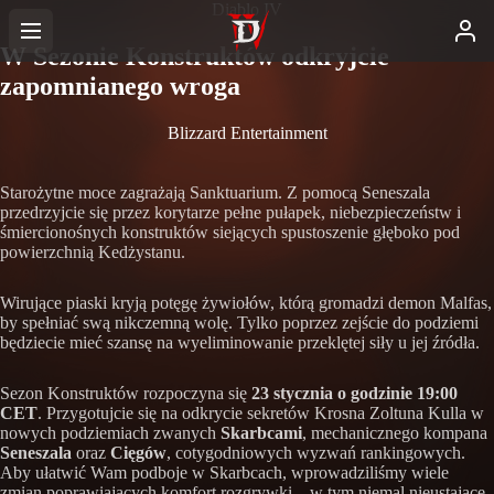
Diablo IV
W Sezonie Konstruktów odkryjcie
zapomnianego wroga
Blizzard Entertainment
Starożytne moce zagrażają Sanktuarium. Z pomocą Seneszala
przedrzyjcie się przez korytarze pełne pułapek, niebezpieczeństw i
śmiercionośnych konstruktów siejących spustoszenie głęboko pod
powierzchnią Kedżystanu.
Wirujące piaski kryją potęgę żywiołów, którą gromadzi demon Malfas,
by spełniać swą nikczemną wolę. Tylko poprzez zejście do podziemi
będziecie mieć szansę na wyeliminowanie przeklętej siły u jej źródła.
Sezon Konstruktów rozpoczyna się
23 stycznia o godzinie 19:00
CET
. Przygotujcie się na odkrycie sekretów Krosna Zoltuna Kulla w
nowych podziemiach zwanych
Skarbcami
, mechanicznego kompana
Seneszala
oraz
Cięgów
, cotygodniowych wyzwań rankingowych.
Aby ułatwić Wam podboje w Skarbcach, wprowadziliśmy wiele
zmian poprawiających komfort rozgrywki – w tym niemal nieustające