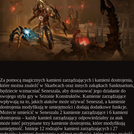
Za pomocą magicznych kamieni zarządzających i kamieni dostrojenia,
które można znaleźć w Skarbcach oraz innych zakątkach Sanktuarium,
będziecie wzmacniać Seneszala, aby dostosować jego działanie do
swojego stylu gry w Sezonie Konstruktów. Kamienie zarządzające
wpływają na to, jakich ataków może używać Seneszal, a kamienie
dostrojenia modyfikują te umiejętności i dodają dodatkowe funkcje.
Możecie umieścić w Seneszalu 2 kamienie zarządzające i 6 kamieni
dostrojenia – każdy kamień zarządzający odpowiedzialny za atak
może mieć przypisane trzy kamienie dostrojenia, które modyfikują
umiejętność. Istnieje 12 rodzajów kamieni zarządzających i 27
rodzajów kamieni dostrojenia o różnej rzadkości, które można znaleźć