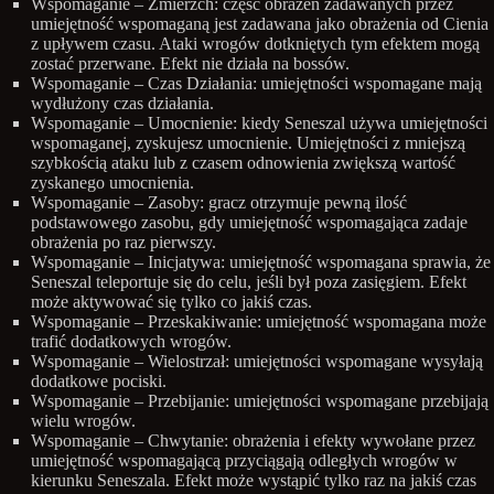
Wspomaganie – Zmierzch: część obrażeń zadawanych przez
umiejętność wspomaganą jest zadawana jako obrażenia od Cienia
z upływem czasu. Ataki wrogów dotkniętych tym efektem mogą
zostać przerwane. Efekt nie działa na bossów.
Wspomaganie – Czas Działania: umiejętności wspomagane mają
wydłużony czas działania.
Wspomaganie – Umocnienie: kiedy Seneszal używa umiejętności
wspomaganej, zyskujesz umocnienie. Umiejętności z mniejszą
szybkością ataku lub z czasem odnowienia zwiększą wartość
zyskanego umocnienia.
Wspomaganie – Zasoby: gracz otrzymuje pewną ilość
podstawowego zasobu, gdy umiejętność wspomagająca zadaje
obrażenia po raz pierwszy.
Wspomaganie – Inicjatywa: umiejętność wspomagana sprawia, że
Seneszal teleportuje się do celu, jeśli był poza zasięgiem. Efekt
może aktywować się tylko co jakiś czas.
Wspomaganie – Przeskakiwanie: umiejętność wspomagana może
trafić dodatkowych wrogów.
Wspomaganie – Wielostrzał: umiejętności wspomagane wysyłają
dodatkowe pociski.
Wspomaganie – Przebijanie: umiejętności wspomagane przebijają
wielu wrogów.
Wspomaganie – Chwytanie: obrażenia i efekty wywołane przez
umiejętność wspomagającą przyciągają odległych wrogów w
kierunku Seneszala. Efekt może wystąpić tylko raz na jakiś czas