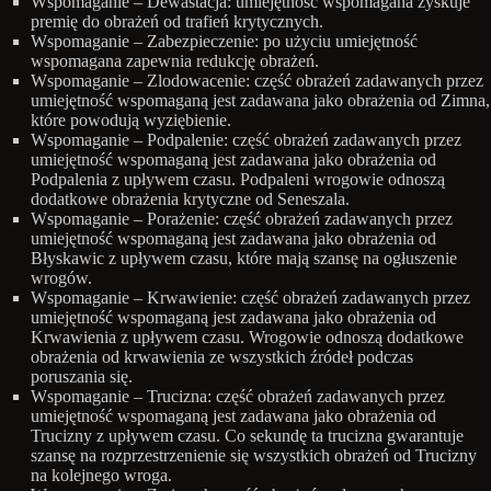
Wspomaganie – Dewastacja: umiejętność wspomagana zyskuje
premię do obrażeń od trafień krytycznych.
Wspomaganie – Zabezpieczenie: po użyciu umiejętność
wspomagana zapewnia redukcję obrażeń.
Wspomaganie – Zlodowacenie: część obrażeń zadawanych przez
umiejętność wspomaganą jest zadawana jako obrażenia od Zimna,
które powodują wyziębienie.
Wspomaganie – Podpalenie: część obrażeń zadawanych przez
umiejętność wspomaganą jest zadawana jako obrażenia od
Podpalenia z upływem czasu. Podpaleni wrogowie odnoszą
dodatkowe obrażenia krytyczne od Seneszala.
Wspomaganie – Porażenie: część obrażeń zadawanych przez
umiejętność wspomaganą jest zadawana jako obrażenia od
Błyskawic z upływem czasu, które mają szansę na ogłuszenie
wrogów.
Wspomaganie – Krwawienie: część obrażeń zadawanych przez
umiejętność wspomaganą jest zadawana jako obrażenia od
Krwawienia z upływem czasu. Wrogowie odnoszą dodatkowe
obrażenia od krwawienia ze wszystkich źródeł podczas
poruszania się.
Wspomaganie – Trucizna: część obrażeń zadawanych przez
umiejętność wspomaganą jest zadawana jako obrażenia od
Trucizny z upływem czasu. Co sekundę ta trucizna gwarantuje
szansę na rozprzestrzenienie się wszystkich obrażeń od Trucizny
na kolejnego wroga.