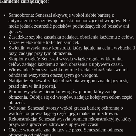
Kamienie zarządzające:
Samoobrona: Seneszal aktywuje wokół siebie barierę z
antymaterii i zestrzeliwuje pociski pochodzące od wrogów. Nie
może jednak zestrzelić pocisków pochodzących od bossów ani
graczy.
Zasadzka: szybka zasadzka zadająca obrażenia każdemu z celów.
Może wielokrotnie trafić ten sam cel.
Świetlik: wysyła mały konstrukt, który ląduje na celu i wybucha 3
razy, zadając przy tym obrażenia.
Skupiony ogień: Seneszal wysyła wiązkę ognia w kierunku
celów, zadając każdemu z nich obrażenia z upływem czasu.
Wirowanie: Seneszal szybko wiruje i zadaje obrażenia swoimi
odnóżami wszystkim otaczającym go wrogom.
Nabijanie: Seneszal zadaje obrażenia wrogom znajdującym się
przed nim w linii prostej.
Piorun: wysyła w kierunku wrogów piorun, który zadaje
obrażenia. Odbija się od wrogów, zadając kolejnym celom część
obrażeń.
Ochrona: Seneszal tworzy wokół gracza barierę ochronną o
wartości odpowiadającej części jego maksimum zdrowia.
Rekonstrukcja: Seneszal wysyła promień rekonstrukcyjny, który
przywraca graczowi zdrowie z upływem czasu.
Cięcie: wrogowie znajdujący się przed Seneszalem odnoszą
obrażenia od młócenia.