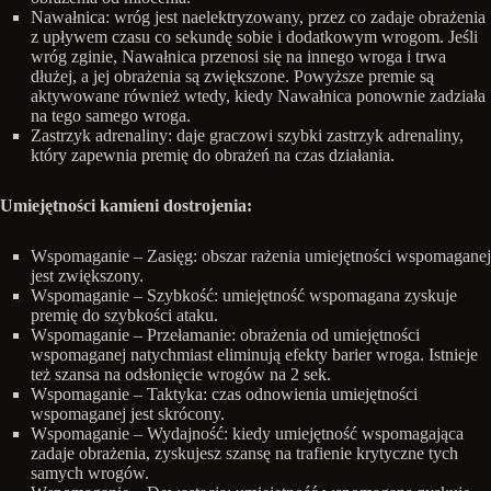
Nawałnica: wróg jest naelektryzowany, przez co zadaje obrażenia
z upływem czasu co sekundę sobie i dodatkowym wrogom. Jeśli
wróg zginie, Nawałnica przenosi się na innego wroga i trwa
dłużej, a jej obrażenia są zwiększone. Powyższe premie są
aktywowane również wtedy, kiedy Nawałnica ponownie zadziała
na tego samego wroga.
Zastrzyk adrenaliny: daje graczowi szybki zastrzyk adrenaliny,
który zapewnia premię do obrażeń na czas działania.
Umiejętności kamieni dostrojenia:
Wspomaganie – Zasięg: obszar rażenia umiejętności wspomaganej
jest zwiększony.
Wspomaganie – Szybkość: umiejętność wspomagana zyskuje
premię do szybkości ataku.
Wspomaganie – Przełamanie: obrażenia od umiejętności
wspomaganej natychmiast eliminują efekty barier wroga. Istnieje
też szansa na odsłonięcie wrogów na 2 sek.
Wspomaganie – Taktyka: czas odnowienia umiejętności
wspomaganej jest skrócony.
Wspomaganie – Wydajność: kiedy umiejętność wspomagająca
zadaje obrażenia, zyskujesz szansę na trafienie krytyczne tych
samych wrogów.