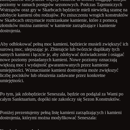
poziomy w ramach postępów sezonowych. Podczas Tajemniczych
Wstrząsów oraz gry w Skarbcach będziecie mieli niewielką szansę na
zdobycie kamieni obu rodzajów. Po zniszczeniu wrogich konstruktów
w Skarbcach otrzymacie roztrzaskane kamienie, które z pomocą
złotników można zamienić w kamienie zarządzające i kamienie
dostrojenia.
Aby odblokować pełną moc kamieni, będziecie musieli zwiększyć ich
surową moc, ulepszając je. Zbierajcie lub twórzcie duplikaty tych
samych kamieni i łączcie je, aby zdobywać doświadczenie i osiągać
nowe poziomy posiadanych kamieni. Nowe poziomy oznaczają
większą moc i wydajność gwarantowanych przez kamienie
umiejętności. Wzmacnianie kamieni dostrojenia może zwiększyć
liczbę pocisków lub obrażenia zadawane przez konkretne
umiejętności.
Po tym, jak zdobędziecie Seneszala, będzie on podążał za Wami po
całym Sanktuarium, dopóki nie zakończy się Sezon Konstruktów.
Poniżej prezentujemy pełną listę kamieni zarządzających i kamieni
dostrojenia, którymi można modyfikować Seneszala: