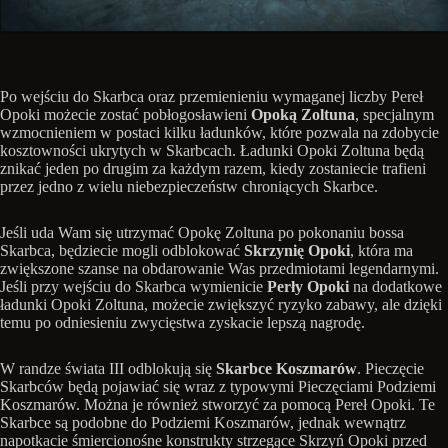
Po wejściu do Skarbca oraz przemienieniu wymaganej liczby Pereł
Opoki możecie zostać pobłogosławieni
Opoką Zoltuna
, specjalnym
wzmocnieniem w postaci kilku ładunków, które pozwala na zdobycie
kosztowności ukrytych w Skarbcach. Ładunki Opoki Zoltuna będą
znikać jeden po drugim za każdym razem, kiedy zostaniecie trafieni
przez jedno z wielu niebezpieczeństw chroniących Skarbce.
Jeśli uda Wam się utrzymać Opokę Zoltuna po pokonaniu bossa
Skarbca, będziecie mogli odblokować
Skrzynię Opoki
, która ma
zwiększone szanse na obdarowanie Was przedmiotami legendarnymi.
Jeśli przy wejściu do Skarbca wymienicie
Perły Opoki
na dodatkowe
ładunki Opoki Zoltuna, możecie zwiększyć ryzyko zabawy, ale dzięki
temu po odniesieniu zwycięstwa zyskacie lepszą nagrodę.
W randze świata III odblokują się
Skarbce Koszmarów
. Pieczęcie
Skarbców będą pojawiać się wraz z typowymi Pieczęciami Podziemi
Koszmarów. Można je również stworzyć za pomocą Pereł Opoki. Te
Skarbce są podobne do Podziemi Koszmarów, jednak wewnątrz
napotkacie śmiercionośne konstrukty strzegące Skrzyń Opoki przed