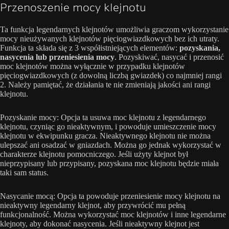
Przenoszenie mocy klejnotu
Ta funkcja legendarnych klejnotów umożliwia graczom wykorzystanie
mocy nieużywanych klejnotów pięciogwiazdkowych bez ich utraty.
Funkcja ta składa się z 3 współistniejących elementów:
pozyskania,
nasycenia lub przeniesienia mocy
. Pozyskiwać, nasycać i przenosić
moc klejnotów można wyłącznie w przypadku klejnotów
pięciogwiazdkowych (z dowolną liczbą gwiazdek) co najmniej rangi
2. Należy pamiętać, że działania te nie zmieniają jakości ani rangi
klejnotu.
Pozyskanie mocy: Opcja ta usuwa moc klejnotu z legendarnego
klejnotu, czyniąc go nieaktywnym, i powoduje umieszczenie mocy
klejnotu w ekwipunku gracza. Nieaktywnego klejnotu nie można
ulepszać ani osadzać w gniazdach. Można go jednak wykorzystać w
charakterze klejnotu pomocniczego. Jeśli użyty klejnot był
nieprzypisany lub przypisany, pozyskana moc klejnotu będzie miała
taki sam status.
Nasycanie mocą: Opcja ta powoduje przeniesienie mocy klejnotu na
nieaktywny legendarny klejnot, aby przywrócić mu pełną
funkcjonalność. Można wykorzystać moc klejnotów i inne legendarne
klejnoty, aby dokonać nasycenia. Jeśli nieaktywny klejnot jest