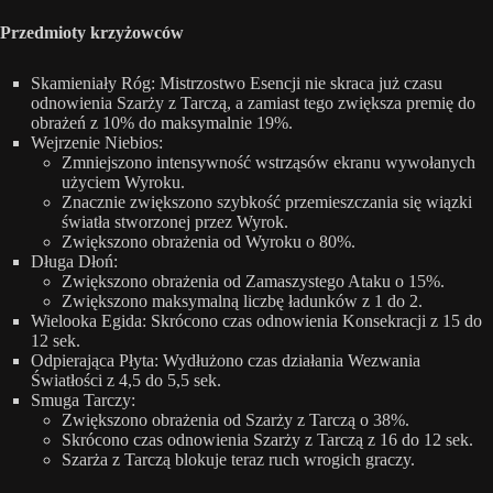
Przedmioty krzyżowców
Skamieniały Róg: Mistrzostwo Esencji nie skraca już czasu
odnowienia Szarży z Tarczą, a zamiast tego zwiększa premię do
obrażeń z 10% do maksymalnie 19%.
Wejrzenie Niebios:
Zmniejszono intensywność wstrząsów ekranu wywołanych
użyciem Wyroku.
Znacznie zwiększono szybkość przemieszczania się wiązki
światła stworzonej przez Wyrok.
Zwiększono obrażenia od Wyroku o 80%.
Długa Dłoń:
Zwiększono obrażenia od Zamaszystego Ataku o 15%.
Zwiększono maksymalną liczbę ładunków z 1 do 2.
Wielooka Egida: Skrócono czas odnowienia Konsekracji z 15 do
12 sek.
Odpierająca Płyta: Wydłużono czas działania Wezwania
Światłości z 4,5 do 5,5 sek.
Smuga Tarczy:
Zwiększono obrażenia od Szarży z Tarczą o 38%.
Skrócono czas odnowienia Szarży z Tarczą z 16 do 12 sek.
Szarża z Tarczą blokuje teraz ruch wrogich graczy.