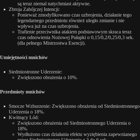
są teraz niemal natychmiast aktywne.
Zbroja Zabójczej Intencji:
Ponieważ zmodyfikowano czas uzbrojenia, działanie tego
legendarnego przedmiotu również uległo zmianie i nie
wpływa już na czas uzbrojenia.
Trafienie przeciwnika atakiem podstawowym skraca teraz
czas odnowienia Nożowej Pułapki o 0,15/0,2/0,25/0,3 sek.
(dla pełnego Mistrzostwa Esencji).
Umiejętności mnichów
Siedmiostronne Uderzenie:
Zwiększono obrażenia o 10%.
Przedmioty mnichów
Smocze Wzburzenie: Zwiększono obrażenia od Siedmiostronnego
Uderzenia o 18%.
Kwitnący Lód:
Zwiększono obrażenia od Siedmiostronnego Uderzenia o
18%.
Wydłużono czas działania efektu wyziębienia zapewnianego
przez Siedmiostronne Uderzenie z 3 do 6 sek.