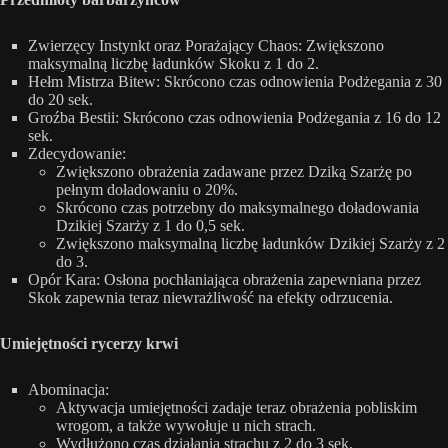
Zwierzęcy Instynkt oraz Porażający Chaos: Zwiększono
maksymalną liczbę ładunków Skoku z 1 do 2.
Hełm Mistrza Bitew: Skrócono czas odnowienia Podżegania z 30
do 20 sek.
Groźba Bestii: Skrócono czas odnowienia Podżegania z 16 do 12
sek.
Zdecydowanie:
Zwiększono obrażenia zadawane przez Dziką Szarżę po
pełnym doładowaniu o 20%.
Skrócono czas potrzebny do maksymalnego doładowania
Dzikiej Szarży z 1 do 0,5 sek.
Zwiększono maksymalną liczbę ładunków Dzikiej Szarży z 2
do 3.
Opór Kara: Osłona pochłaniająca obrażenia zapewniana przez
Skok zapewnia teraz niewrażliwość na efekty odrzucenia.
Umiejętności rycerzy krwi
Abominacja:
Aktywacja umiejętności zadaje teraz obrażenia pobliskim
wrogom, a także wywołuje u nich strach.
Wydłużono czas działania strachu z 2 do 3 sek.