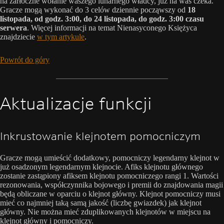
na żarłoczne wołanie waszego lunarnego władcy, już na was czeka.
Gracze mogą wykonać do 3 celów dziennie począwszy od
18
listopada, od godz. 3:00, do 24 listopada, do godz. 3:00 czasu
serwera
. Więcej informacji na temat Nienasyconego Księżyca
znajdziecie
w tym artykule
.
Powrót do góry
Aktualizacje funkcji
Inkrustowanie klejnotem pomocniczym
Gracze mogą umieścić dodatkowy, pomocniczy legendarny klejnot w
już osadzonym legendarnym klejnocie. Afiks klejnotu głównego
zostanie zastąpiony afiksem klejnotu pomocniczego rangi 1. Wartości
rezonowania, współczynnika bojowego i premii do znajdowania magii
będą obliczane w oparciu o klejnot główny. Klejnot pomocniczy musi
mieć co najmniej taką samą jakość (liczbę gwiazdek) jak klejnot
główny. Nie można mieć zduplikowanych klejnotów w miejscu na
klejnot główny i pomocniczy.