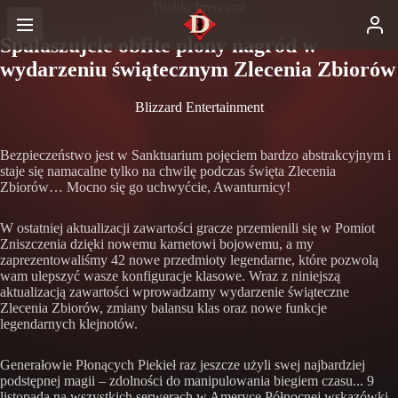
Diablo Immortal
Spałaszujcie obfite plony nagród w
wydarzeniu świątecznym Zlecenia Zbiorów
Blizzard Entertainment
Bezpieczeństwo jest w Sanktuarium pojęciem bardzo abstrakcyjnym i
staje się namacalne tylko na chwilę podczas święta Zlecenia
Zbiorów… Mocno się go uchwyćcie, Awanturnicy!
W ostatniej aktualizacji zawartości gracze przemienili się w Pomiot
Zniszczenia dzięki nowemu karnetowi bojowemu, a my
zaprezentowaliśmy 42 nowe przedmioty legendarne, które pozwolą
wam ulepszyć wasze konfiguracje klasowe. Wraz z niniejszą
aktualizacją zawartości wprowadzamy wydarzenie świąteczne
Zlecenia Zbiorów, zmiany balansu klas oraz nowe funkcje
legendarnych klejnotów.
Generałowie Płonących Piekieł raz jeszcze użyli swej najbardziej
podstępnej magii – zdolności do manipulowania biegiem czasu... 9
listopada na wszystkich serwerach w Ameryce Północnej wskazówki