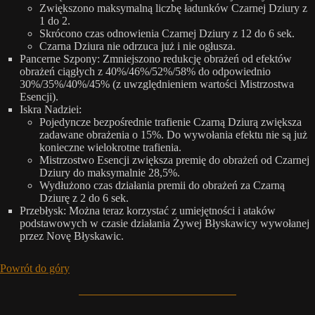
Zwiększono maksymalną liczbę ładunków Czarnej Dziury z
1 do 2.
Skrócono czas odnowienia Czarnej Dziury z 12 do 6 sek.
Czarna Dziura nie odrzuca już i nie ogłusza.
Pancerne Szpony: Zmniejszono redukcję obrażeń od efektów
obrażeń ciągłych z 40%/46%/52%/58% do odpowiednio
30%/35%/40%/45% (z uwzględnieniem wartości Mistrzostwa
Esencji).
Iskra Nadziei:
Pojedyncze bezpośrednie trafienie Czarną Dziurą zwiększa
zadawane obrażenia o 15%. Do wywołania efektu nie są już
konieczne wielokrotne trafienia.
Mistrzostwo Esencji zwiększa premię do obrażeń od Czarnej
Dziury do maksymalnie 28,5%.
Wydłużono czas działania premii do obrażeń za Czarną
Dziurę z 2 do 6 sek.
Przebłysk: Można teraz korzystać z umiejętności i ataków
podstawowych w czasie działania Żywej Błyskawicy wywołanej
przez Novę Błyskawic.
Powrót do góry