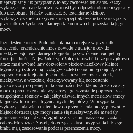
nieprzypisany lub przypisany, to aby zachować ten status, każdy
wykorzystany materiał również musi być odpowiednio nieprzypisany
lub przypisany. Należy pamiętać, że legendarne klejnoty
wykorzystywane do nasycenia mocą są traktowane tak samo, jak w
przypadku zużycia legendarnego klejnotu w celu pozyskania jego
mocy.
Przeniesienie mocy: Podobnie jak ma to miejsce w przypadku
nasycenia, przeniesienie mocy powoduje transfer mocy do
nieaktywnego legendarnego klejnotu i przywrócenie jego pełnej
funkcjonalności. Najważniejszą różnicę stanowi fakt, że początkowo
gracz musi wybrać inny dozwolony pięciogwiazdkowy klejnot
legendarny (z dowolną liczbą gwiazdek) co najmniej rangi 2, aby
zapewnić moc klejnotu. Klejnot dostarczający moc stanie się
nieaktywny, a wcześniej dezaktywowany klejnot zostanie
przywrócony do pełnej funkcjonalności. Jeśli klejnot dostarczający
moc do przeniesienia nie wystarczy, gracz zostanie poproszony o
uzupełnienie różnicy – tak jakby używał innych materiałów (mocy
klejnotów lub innych legendarnych klejnotów). W przypadku
wykorzystania wielu materiałów do przeniesienia mocy, pierwotny
klejnot dostarczający mocy stanie się nieaktywny, ale materiały
pomocnicze będą działać zgodnie z zasadami nasycenia i zostaną
całkowicie zużyte. Zasady dotyczące statusu przypisania lub jego
braku mają zastosowanie podczas przenoszenia mocy.