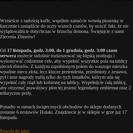
Wznieście z radością kufle, wspólnie zanućcie wesołą piosenkę w
karczmie i zasiądźcie do uczty wszech czasów, by uczcić fakt, że nie
wylądowaliście dotychczas w brzuchu demona. Świętujcie z nami
Zlecenia Zbiorów!
Od
17 listopada, godz. 3:00, do 1 grudnia, godz. 3:00 czasu
serwera
możecie radośnie rozkoszować się klęską urodzaju i
wykonywać codzienne cele, aby wypełnić wszystkie pola na tablicy
zleceń zbiorów. Z każdym zapełnionym polem do waszego mieszka
wpadnie nieco złota, lecz klucze pretendenta, przedmioty z zestawu,
pył i inne nagrody trafią tylko do tych śmiałków, którym uda się
wypełnić cały rząd lub kolumnę na tablicy. Wypełnijcie całą tablicę,
aby otrzymać prawdziwy plon tej jesieni: legendarny emblemat oraz 2
telluryczne perły.
Ponadto w ramach świątecznych obchodów do sklepu dodanych
zostanie 6 zestawów Hulaki. Znajdziecie je w sklepie w grze już 17
listopada.
Powrót do góry