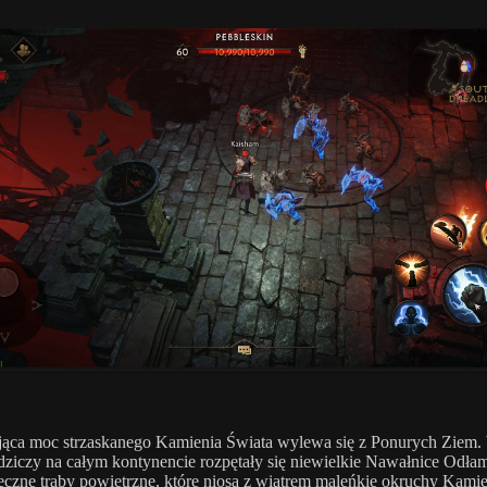
jąca moc strzaskanego Kamienia Świata wylewa się z Ponurych Ziem.
 dziczy na całym kontynencie rozpętały się niewielkie Nawałnice Odł
eczne trąby powietrzne, które niosą z wiatrem maleńkie okruchy Kami