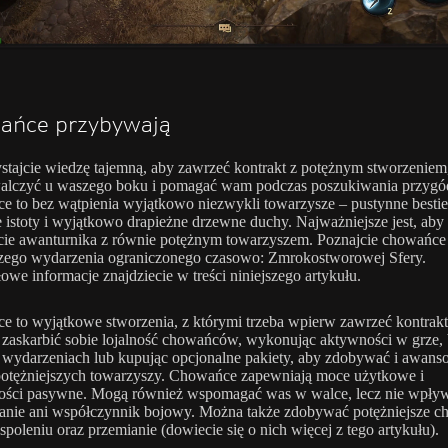
ańce przybywają
tajcie wiedzę tajemną, aby zawrzeć kontrakt z potężnym stworzeniem,
walczyć u waszego boku i pomagać wam podczas poszukiwania przygó
 to bez wątpienia wyjątkowo niezwykli towarzysze – pustynne bestie
te istoty i wyjątkowo drapieżne drzewne duchy. Najważniejsze jest, aby
cie awanturnika z równie potężnym towarzyszem. Poznajcie chowańce
zego wydarzenia ograniczonego czasowo: Zmrokostworowej Sfery.
owe informacje znajdziecie w treści niniejszego artykułu.
 to wyjątkowe stworzenia, z którymi trzeba wpierw zawrzeć kontrakt
zaskarbić sobie lojalność chowańców, wykonując aktywności w grze, 
 wydarzeniach lub kupując opcjonalne pakiety, aby zdobywać i awan
potężniejszych towarzyszy. Chowańce zapewniają moce użytkowe i
ości pasywne. Mogą również wspomagać was w walce, lecz nie wpływ
anie ani współczynnik bojowy. Można także zdobywać potężniejsze 
espoleniu oraz przemianie (dowiecie się o nich więcej z tego artykułu).