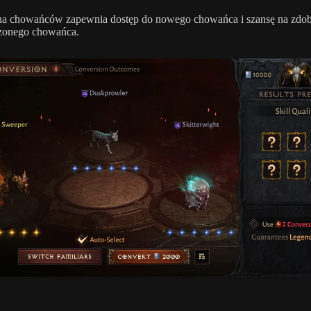
na chowańców zapewnia dostęp do nowego chowańca i szansę na zdob
zonego chowańca.