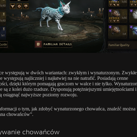
e występują w dwóch wariantach: zwykłym i wynaturzonym. Zwykłe
 występują najliczniej i najłatwiej na nie natrafić. Posiadają cenne
ości, dzięki którym pomagają graczom w walce i nie tylko. Wynaturzo
 są z kolei dużo rzadsze. Dysponują potężniejszymi umiejętnościami i
ą osiągnąć najwyższe poziomy rozwoju.
nformacji o tym, jak zdobyć wynaturzonego chowańca, znaleźć można 
ana chowańców”.
ywanie chowańców