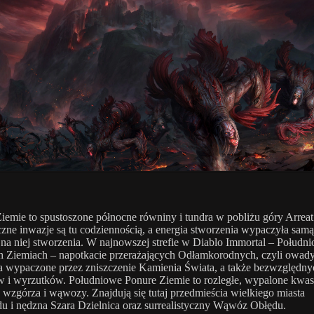
iemie to spustoszone północne równiny i tundra w pobliżu góry Arreat
ne inwazje są tu codziennością, a energia stworzenia wypaczyła samą 
 na niej stworzenia. W najnowszej strefie w Diablo Immortal – Połudn
 Ziemiach – napotkacie przerażających Odłamkorodnych, czyli owady
a wypaczone przez zniszczenie Kamienia Świata, a także bezwzględny
 i wyrzutków. Południowe Ponure Ziemie to rozległe, wypalone kwa
 wzgórza i wąwozy. Znajdują się tutaj przedmieścia wielkiego miasta
du i nędzna Szara Dzielnica oraz surrealistyczny Wąwóz Obłędu.