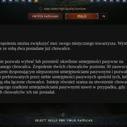
espoleniu można zwiększyć moc swego mistycznego towarzysza. Wysta
ie ze sobą dwa posiadane już chowańce.
ie pozwala wybrać lub przenieść określone umiejętności pasywne na
wanego chowańca. Zespolenie dwóch chowańców poziomu 30 zaowoc
szem dysponującym ulepszonymi umiejętnościami pasywnymi i pozwal
 preferowanych przez siebie umiejętności pasywnych spośród tych, kt
ą oba łączone chowańce. Istnieje również szansa na stworzenie chowa
ącego rzadkimi umiejętnościami pasywnymi nawet w przypadku, gdy 
h chowańców ich nie posiadał.