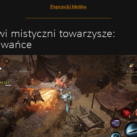
Poprawki błędów
i mistyczni towarzysze:
owańce