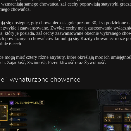
wzmacniają samego chowańca, zaś cechy poprawiają statystyki gracz
amego chowańca.
ają się dostępne, gdy chowaniec osiągnie poziom 30, i są podzielone n
e: zwykłe i zaawansowane. Zwykłe cechy mają zastosowanie wyłączni
, który je posiada, zaś cechy zaawansowane obecnie wybranego chow
ich powiązanych chowańców kumulują się. Każdy chowaniec może po
nie 6 cech.
 mogą mieć cztery różne atrybuty, które określają moc ich umiejętnoś
h: Zajadłość, Zwinność, Przenikliwość oraz Żywotność.
łe i wynaturzone chowańce