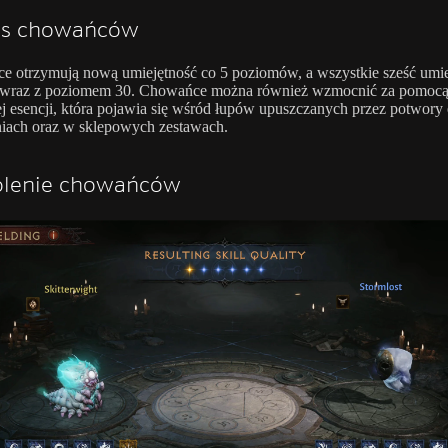
s chowańców
 otrzymują nową umiejętność co 5 poziomów, a wszystkie sześć umie
ą wraz z poziomem 30. Chowańce można również wzmocnić za pomoc
 esencji, która pojawia się wśród łupów upuszczanych przez potwory e
iach oraz w sklepowych zestawach.
olenie chowańców