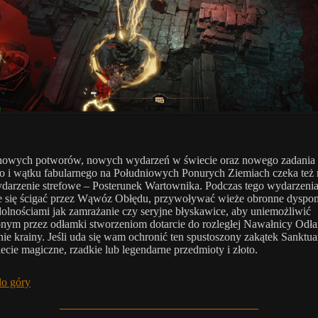
nowych potworów, nowych wydarzeń w świecie oraz nowego zadania
 i wątku fabularnego na Południowych Ponurych Ziemiach czeka też
arzenie strefowe – Posterunek Wartownika. Podczas tego wydarzeni
e się ścigać przez Wąwóz Obłędu, przywoływać wieże obronne dyspo
dolnościami jak zamrażanie czy seryjne błyskawice, aby uniemożliwić
ym przez odłamki stworzeniom dotarcie do rozległej Nawałnicy Odł
nie krainy. Jeśli uda się wam ochronić ten spustoszony zakątek Sanktua
ecie magiczne, rzadkie lub legendarne przedmioty i złoto.
do góry