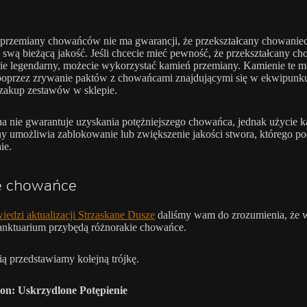
przemiany chowańców nie ma gwarancji, że przekształcany chowanie
swą bieżącą jakość. Jeśli chcecie mieć pewność, że przekształcany c
ie legendarny, możecie wykorzystać kamień przemiany. Kamienie te 
oprzez zrywanie paktów z chowańcami znajdującymi się w ekwipunku
zakup zestawów w sklepie.
a nie gwarantuje uzyskania potężniejszego chowańca, jednak użycie k
y umożliwia zablokowanie lub zwiększenie jakości stwora, którego po
ie.
 chowańce
iedzi aktualizacji Strzaskane Dusze
daliśmy wam do zrozumienia, że 
anktuarium przybędą różnorakie chowańce.
ią przedstawiamy kolejną trójkę.
on: Uskrzydlone Potępienie