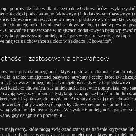
mogą poprowadzić do walki maksymalnie 6 chowańców i wykorzystać 
otencjał dzięki podstawowym (aktywnym) i dodatkowym (pasywnym) 
ańce. Chowańce umieszczone w miejscu podstawowym charakteryzują 
tkie ich umiejętności i zdolności są aktywne i będą mieć wpływ na prz
ki. Chowańce umieszczone w miejscach dodatkowych będą wpływać 
ę tylko poprzez swoje umiejętności pasywne. Gracze mogą zakupić
e miejsca na chowańce za złoto w zakładce „Chowańce”.
jętności i zastosowania chowańców
owaniec posiada umiejętność aktywną, która uruchamia się automatyc
walki, a także umiejętności pasywne, atrybuty i cechy, które zwiększaj
ich, jak i wasze umiejętności. Umiejętności aktywne to podstawowe
ości każdego chowańca, zaś umiejętności pasywne poprawiają jego stat
magają zwiększyć różne statystyki gracza, np. szybkość ruchu lub sza
e krytyczne, i są niezwykle przydatne. Atrybuty określają moc chowańca
ą te wartości, aby zwiększyć jego siłę. Chowaniec na poziomie 1 ma
aną tylko umiejętność aktywną. Wszystkie 6 umiejętności pasywnych 
ane, gdy osiągnie on poziom 30.
 mają cechy, które mogą zwiększać szansę na trafienie krytyczne lub
 ruchu, gdy nie są wyposażone jako umiejętności aktywne. Umiejętnoś