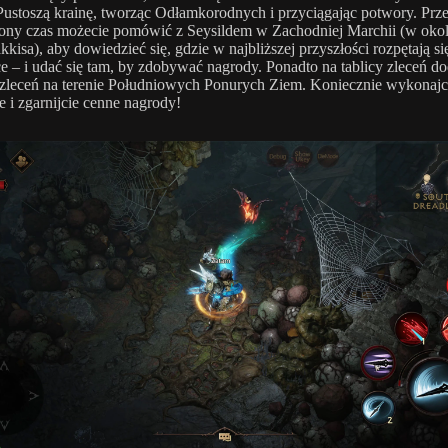
Pustoszą krainę, tworząc Odłamkorodnych i przyciągając potwory. Prz
ony czas możecie pomówić z Seysildem w Zachodniej Marchii (w okol
kkisa), aby dowiedzieć się, gdzie w najbliższej przyszłości rozpętają si
e – i udać się tam, by zdobywać nagrody. Ponadto na tablicy zleceń d
leceń na terenie Południowych Ponurych Ziem. Koniecznie wykonajci
e i zgarnijcie cenne nagrody!