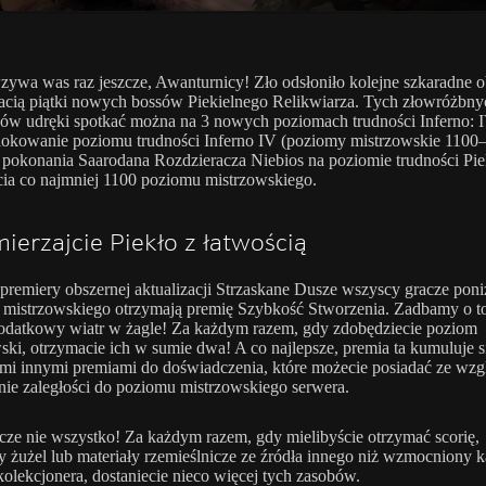
ywa was raz jeszcze, Awanturnicy! Zło odsłoniło kolejne szkaradne o
acią piątki nowych bossów Piekielnego Relikwiarza. Tych złowróżbny
ów udręki spotkać można na 3 nowych poziomach trudności Inferno: I
okowanie poziomu trudności Inferno IV (poziomy mistrzowskie 1100
okonania Saarodana Rozdzieracza Niebios na poziomie trudności Piekł
cia co najmniej 1100 poziomu mistrzowskiego.
ierzajcie Piekło z łatwością
 premiery obszernej aktualizacji Strzaskane Dusze wszyscy gracze poni
mistrzowskiego otrzymają premię Szybkość Stworzenia. Zadbamy o to
dodatkowy wiatr w żagle! Za każdym razem, gdy zdobędziecie poziom
ski, otrzymacie ich w sumie dwa! A co najlepsze, premia ta kumuluje s
mi innymi premiami do doświadczenia, które możecie posiadać ze wzg
nie zaległości do poziomu mistrzowskiego serwera.
zcze nie wszystko! Za każdym razem, gdy mielibyście otrzymać scorię,
y żużel lub materiały rzemieślnicze ze źródła innego niż wzmocniony k
olekcjonera, dostaniecie nieco więcej tych zasobów.