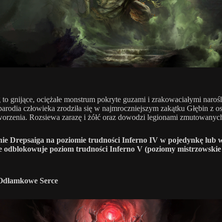
 to gnijące, ociężałe monstrum pokryte guzami i zrakowaciałymi naroś
parodia człowieka zrodziła się w najmroczniejszym zakątku Głębin z o
orzenia. Rozsiewa zarazę i żółć oraz dowodzi legionami zmutowanych 
ie Drepsaiga na poziomie trudności Inferno IV w pojedynkę lub 
e odblokowuje poziom trudności Inferno V (poziomy mistrzowskie
 Odłamkowe Serce