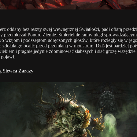
ycerz oddany bez reszty swej wewnętrznej Światłości, padł ofiarą przed
gdy przemierzał Ponure Ziemie. Śmiertelnie ranny uległ sprowadzającym
wo wizjom i podszeptom udręczonych głosów, które rozległy się w jeg
e zdołała go ocalić przed przemianą w monstrum. Dziś jest bardziej p
wiekiem i pragnie jedynie zdominować słabszych i siać grozę wszędzie 
ę pojawi.
g Siewca Zarazy