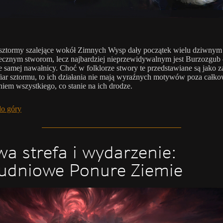
sztormy szalejące wokół Zimnych Wysp dały początek wielu dziwnym 
ecznym stworom, lecz najbardziej nieprzewidywalnym jest Burzozgub
e samej nawałnicy. Choć w folklorze stwory te przedstawiane są jako 
iar sztormu, to ich działania nie mają wyraźnych motywów poza całk
niem wszystkiego, co stanie na ich drodze.
do góry
a strefa i wydarzenie:
udniowe Ponure Ziemie