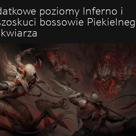
atkowe poziomy Inferno i
zoskuci bossowie Piekielne
ikwiarza