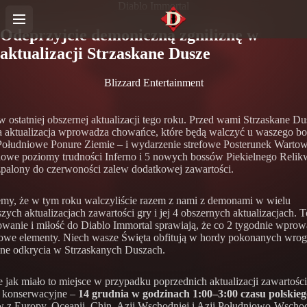
Diablo Immortal
Odeprzyjcie demoniczną zgniliznę w
aktualizacji Strzaskane Dusze
Blizzard Entertainment
 ostatniej obszernej aktualizacji tego roku. Przed wami Strzaskane Du
a aktualizacja wprowadza chowańce, które będą walczyć u waszego bo
 Południowe Ponure Ziemie – i wydarzenie strefowe Posterunek Wartow
nowe poziomy trudności Inferno i 5 nowych bossów Piekielnego Relikw
zpalony do czerwoności zalew dodatkowej zawartości.
my, że w tym roku walczyliście razem z nami z demonami w wielu
szych aktualizacjach zawartości gry i jej 4 obszernych aktualizacjach. 
wanie i miłość do Diablo Immortal sprawiają, że co 2 tygodnie wpr
owe elementy. Niech wasze Święta obfitują w hordy pokonanych wro
one odkrycia w Strzaskanych Duszach.
 jak miało to miejsce w przypadku poprzednich aktualizacji zawartośc
e konserwacyjne –
14 grudnia w godzinach 1:00–3:00 czasu polskieg
 z Europy, Oceanii, Chin, Azji Wschodniej i Azji Południowo-Wschod