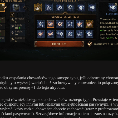
dku zespalania chowańców tego samego typu, jeśli odrzucany chowa
atrybuty o wyższej wartości niż zachowywany chowaniec, to połączon
c otrzyma premię +1 do tego atrybutu.
ie jest również dostępne dla chowańców różnego typu. Powstaje w te
c dysponujący innymi lub lepszymi umiejętnościami pasywnymi, a w
wybrać, który rodzaj chowańca chcecie zachować (wraz z preferowan
ościami pasywnymi). Szczegółowe informacje na temat szans na uzysk