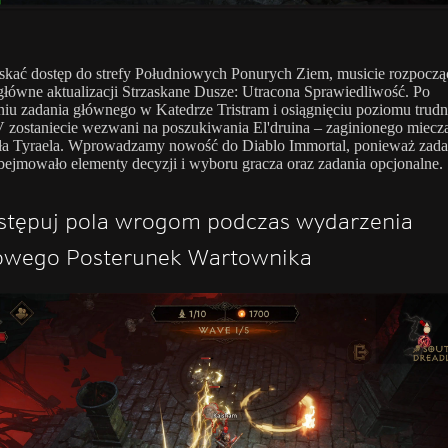
kać dostęp do strefy Południowych Ponurych Ziem, musicie rozpoczą
główne aktualizacji Strzaskane Dusze: Utracona Sprawiedliwość. Po
iu zadania głównego w Katedrze Tristram i osiągnięciu poziomu trudn
V zostaniecie wezwani na poszukiwania El'druina – zaginionego miecz
ła Tyraela. Wprowadzamy nowość do Diablo Immortal, ponieważ zada
bejmowało elementy decyzji i wyboru gracza oraz zadania opcjonalne.
stępuj pola wrogom podczas wydarzenia
fowego Posterunek Wartownika