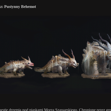
az: Pustynny Behemot
bestie drzemią pod piaskami Morza Szassarskiego. Chronione przez gr