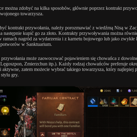
 można zdobyć na kilka sposobów, głównie poprzez kontrakt przywo
swojonego towarzysza.
yć kontrakt przywołania, należy porozmawiać z wiedźmą Nisą w Zac
 a następnie kupić go za złoto. Kontrakty przywoływania można równi
 ramach nagród za wydarzenia i z karnetu bojowego lub jako zwykłe 
h potworów w Sanktuarium.
t przywołania może zaowocować pojawieniem się chowańca z dowolne
(Lęgoszpon, Zmierzchun itp.). Każdy rodzaj chowańców preferuje okr
i aktywne, zatem możecie wybrać takiego towarzysza, który najlepiej 
stylu gry.