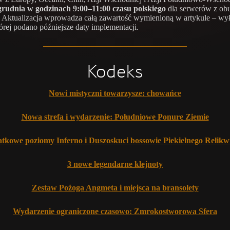
grudnia w godzinach 9:00–11:00 czasu polskiego
dla serwerów z ob
Aktualizacja wprowadza całą zawartość wymienioną w artykule – wył
której podano późniejsze daty implementacji.
Kodeks
Nowi mistyczni towarzysze: chowańce
Nowa strefa i wydarzenie: Południowe Ponure Ziemie
tkowe poziomy Inferno i Duszoskuci bossowie Piekielnego Relikw
3 nowe legendarne klejnoty
Zestaw Pożoga Angmeta i miejsca na bransolety
Wydarzenie ograniczone czasowo: Zmrokostworowa Sfera