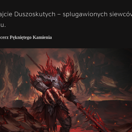
jcie Duszoskutych – splugawionych siewcó
u.
Rycerz Pękniętego Kamienia