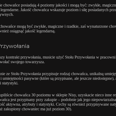
e chowańce posiadają 4 poziomy jakości i mogą być: zwykłe, magiczn
i legendarne. Jakość chowańca wskazuje poziom i siłę posiadanych prz
sywnych.
chowańce mogą być zwykłe, magiczne i rzadkie, zaś wynaturzone ch
nież osiągnąć jakość legendarną.
Przywołania
y kontrakt przywołania, musicie użyć Stołu Przywołania w pracowni
wołać swojego towarzysza.
nie ze Stołu Przywołania przypisuje rodzaj chowańca, unikalną umieję
i umiejętności pasywne (które są przypisane, ale jeszcze niedostępne), 
i statystyki.
kupiliście chowańca 30 poziomu w sklepie Nisy, uzyskacie nieco inne re
ańca jest przypisany przy zakupie – podobnie jak jego niepowtarzaln
ość aktywna, atrybuty i statystyki. Cechy są również przypisywane nat
ż zakupiony chowaniec ma już poziom 30).