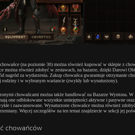
 chowańce (na poziomie 30) można również kupować w sklepie z cho
 można również zdobyć w zestawach, na bazarze, dzięki Darowi Obf
ód nagród za wydarzenia. Zakup chowańca gwarantuje otrzymanie ch
 rodziny i w wybranym wariancie (zwykły lub wynaturzony).
zonymi chowańcami można także handlować na Bazarze Wyntona. W 
ają one odblokowane wszystkie umiejętności aktywne i pasywne oraz
wykłe i zaawansowane. Wynaturzone chowańce można również zdobyć
rzemiany. Więcej szczegółów na ten temat znajdziecie w sekcji jej poś
ść chowańców