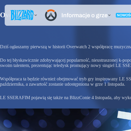
Overwatch® 2 i LE SSERAFIM® łączą sił
Dziś ogłaszamy pierwszą w historii Overwatch 2 współpracę muzyc
Do tej błyskawicznie zdobywającej popularność, nieustraszon
swoim talentem, prezentując teledysk promujący nowy singiel LE 
Współpraca ta będzie również obejmować tryb gry inspirowany LE SS
października, a zawartość zostanie udostępniona w grze 1 listopada.
LE SSERAFIM pojawią się także na BlizzConie 4 listopada, aby wy