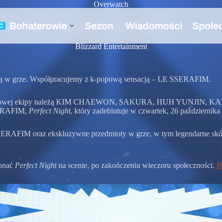
Overwatch
y w nowym wspólnym wydarzeniu!
Blizzard Entertainment
zną w grze. Współpracujemy z k-popową sensacją – LE SSERAFIM.
ej k-popowej ekipy należą KIM CHAEWON, SAKURA, HUH YUNJIN, 
SSERAFIM,
Perfect Night
, który zadebiutuje w czwartek, 26 października
ERAFIM oraz ekskluzywne przedmioty w grze, w tym legendarne skórk
konać
Perfect Night
na scenie, po zakończeniu wieczoru społeczności.
B