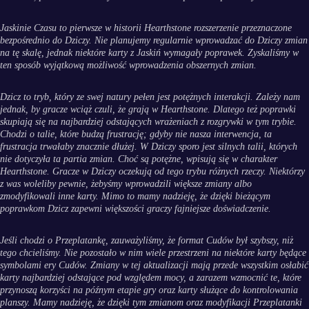
Jaskinie Czasu to pierwsze w historii Hearthstone rozszerzenie przeznaczone
bezpośrednio do Dziczy. Nie planujemy regularnie wprowadzać do Dziczy zmian
na tę skalę, jednak niektóre karty z Jaskiń wymagały poprawek. Zyskaliśmy w
ten sposób wyjątkową możliwość wprowadzenia obszernych zmian.
Dzicz to tryb, który ze swej natury pełen jest potężnych interakcji. Zależy nam
jednak, by gracze wciąż czuli, że grają w Hearthstone. Dlatego też poprawki
skupiają się na najbardziej odstających wrażeniach z rozgrywki w tym trybie.
Chodzi o talie, które budzą frustrację; gdyby nie nasza interwencja, ta
frustracja trwałaby znacznie dłużej. W Dziczy sporo jest silnych talii, których
nie dotyczyła ta partia zmian. Choć są potężne, wpisują się w charakter
Hearthstone. Gracze w Dziczy oczekują od tego trybu różnych rzeczy. Niektórzy
z was woleliby pewnie, żebyśmy wprowadzili większe zmiany albo
zmodyfikowali inne karty. Mimo to mamy nadzieję, że dzięki bieżącym
poprawkom Dzicz zapewni większości graczy fajniejsze doświadczenie.
Jeśli chodzi o Przeplatankę, zauważyliśmy, że format Cudów był szybszy, niż
tego chcieliśmy. Nie pozostało w nim wiele przestrzeni na niektóre karty będące
symbolami ery Cudów. Zmiany w tej aktualizacji mają przede wszystkim osłabić
karty najbardziej odstające pod względem mocy, a zarazem wzmocnić te, które
przynoszą korzyści na późnym etapie gry oraz karty służące do kontrolowania
planszy. Mamy nadzieję, że dzięki tym zmianom oraz modyfikacji Przeplatanki