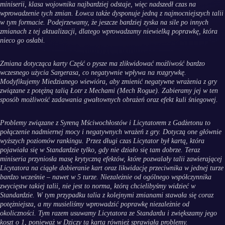
miniserii, klasa wojownika najbardziej odstaje, więc nadszedł czas na
wprowadzenie tych zmian. Łowca także dysponuje jedną z najmocniejszych talii
w tym formacie. Podejrzewamy, że jeszcze bardziej zyska na sile po innych
zmianach z tej aktualizacji, dlatego wprowadzamy niewielką poprawkę, która
nieco go osłabi.
Zmiana dotycząca karty Część o pysze ma zlikwidować możliwość bardzo
wczesnego użycia Sargerasa, co negatywnie wpływa na rozgrywkę.
Modyfikujemy Miedzianego wiewióra, aby zmienić negatywne wrażenia z gry
związane z potężną talią Łotr z Mechami (Mech Rogue). Zabieramy jej w ten
sposób możliwość zadawania gwałtownych obrażeń oraz efekt kuli śniegowej.
Problemy związane z Syreną Mściwochłostów i Licytatorem z Gadżetonu to
połączenie nadmiernej mocy i negatywnych wrażeń z gry. Dotyczą one głównie
wyższych poziomów rankingu. Przez długi czas Licytator był kartą, która
pojawiała się w Standardzie tylko, gdy nie działo się tam dobrze. Teraz
miniseria przyniosła masę krytyczną efektów, które pozwalały talii zawierającej
Licytatora na ciągłe dobieranie kart oraz likwidację przeciwnika w jednej turze
bardzo wcześnie – nawet w 5 turze. Niezależnie od ogólnego współczynnika
zwycięstw takiej talii, nie jest to norma, którą chcielibyśmy widzieć w
Standardzie. W tym przypadku talia z kolejnymi zmianami stawała się coraz
potężniejsza, a my musieliśmy wprowadzić poprawkę niezależnie od
okoliczności. Tym razem usuwamy Licytatora ze Standardu i zwiększamy jego
koszt o 1, ponieważ w Dziczy ta karta również sprawiała problemy.