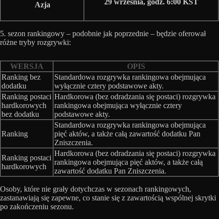
29 września, godz. 6:00 KST
Azja
5. sezon rankingowy – podobnie jak poprzednie – będzie oferował
różne tryby rozgrywki:
WERSJA
OPIS
Ranking bez
Standardowa rozgrywka rankingowa obejmująca
dodatku
wyłącznie cztery podstawowe akty.
Ranking postaci
Hardkorowa (bez odradzania się postaci) rozgrywka
hardkorowych
rankingowa obejmująca wyłącznie cztery
bez dodatku
podstawowe akty.
Standardowa rozgrywka rankingowa obejmująca
Ranking
pięć aktów, a także całą zawartość dodatku Pan
Zniszczenia.
Hardkorowa (bez odradzania się postaci) rozgrywka
Ranking postaci
rankingowa obejmująca pięć aktów, a także całą
hardkorowych
zawartość dodatku Pan Zniszczenia.
Osoby, które nie grały dotychczas w sezonach rankingowych,
zastanawiają się zapewne, co stanie się z zawartością wspólnej skrytki
po zakończeniu sezonu.