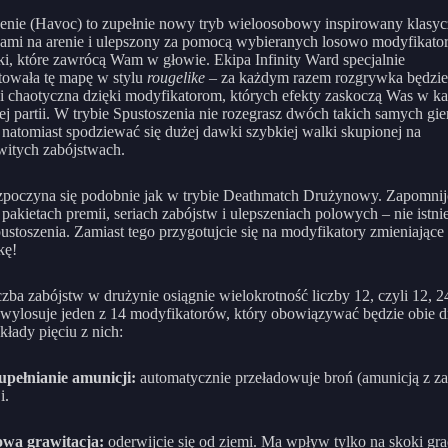
enie (Havoc) to zupełnie nowy tryb wieloosobowy inspirowany klasy
kami na arenie i ulepszony za pomocą wybieranych losowo modyfikat
i, które zawrócą Wam w głowie. Ekipa Infinity Ward specjalnie
towała tę mapę w stylu
rougelike
– za każdym razem rozgrywka będzie
i chaotyczna dzięki modyfikatorom, których efekty zaskoczą Was w ka
ej partii. W trybie Spustoszenia nie rozegrasz dwóch takich samych gier
natomiast spodziewać się dużej dawki szybkiej walki skupionej na
itych zabójstwach.
poczyna się podobnie jak w trybie Deathmatch Drużynowy. Zapomnij
 pakietach premii, seriach zabójstw i ulepszeniach polowych – nie istni
pustoszenia. Zamiast tego przygotujcie się na modyfikatory zmieniające
kę!
czba zabójstw w drużynie osiągnie wielokrotność liczby 12, czyli 12, 2
a wylosuje jeden z 14 modyfikatorów, który obowiązywać będzie obie d
kłady pięciu z nich:
pełnianie amunicji:
automatycznie przeładowuje broń (amunicją z za
i.
owa grawitacja:
oderwijcie się od ziemi. Ma wpływ tylko na skoki gra