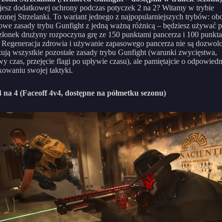
jesz dodatkowej ochrony podczas potyczek 2 na 2? Witamy w trybie
onej Strzelanki. To wariant jednego z najpopularniejszych trybów: ob
owe zasady trybu Gunfight z jedną ważną różnicą – będziesz używać p
łonek drużyny rozpoczyna grę ze 150 punktami pancerza i 100 punkt
 Regeneracja zdrowia i używanie zapasowego pancerza nie są dozwol
ją wszystkie pozostałe zasady trybu Gunfight (warunki zwycięstwa,
y czas, przejęcie flagi po upływie czasu), ale pamiętajcie o odpowied
owaniu swojej taktyki.
4 na 4 (Faceoff 4v4, dostępne na półmetku sezonu)