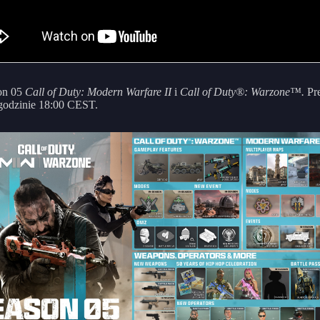
on 05
Call of Duty: Modern Warfare II
i
Call of Duty®: Warzone™.
Pr
godzinie 18:00 CEST.