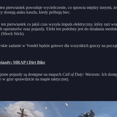
ten pierwiastek powoduje wycieńczenie, co sprawia między innymi, że
zy dostają ataku kaszlu, kiedy próbują biec.
:
ten pierwiastek co jakiś czas wysyła impuls elektryczny, który razi ws
ch operatorów oraz pojazdy. Efekt ten podobny jest do działania moduł
 (Shock Stick).
skie zadanie w Vondel będzie gotowe dla wszystkich graczy na począ
jazdy: MRAP i Dirt Bike
jome pojazdy są dostępne na mapach
Call of Duty: Warzone.
Ich dostę
e w grze sprawdzicie na mapie taktycznej.