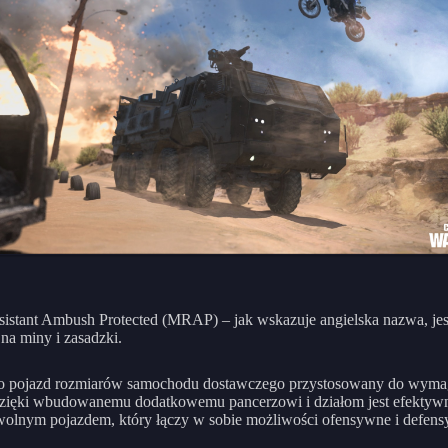
istant Ambush Protected (MRAP) – jak wskazuje angielska nazwa, jes
na miny i zasadzki.
 pojazd rozmiarów samochodu dostawczego przystosowany do wymag
Dzięki wbudowanemu dodatkowemu pancerzowi i działom jest efektyw
olnym pojazdem, który łączy w sobie możliwości ofensywne i defen