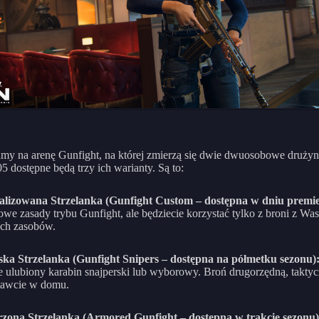
my na arenę Gunfight, na której zmierzą się dwie dwuosobowe druży
05 dostępne będą trzy ich warianty. Są to:
alizowana Strzelanka (Gunfight Custom – dostępna w dniu premie
owe zasady trybu Gunfight, ale będziecie korzystać tylko z broni z Wa
ych zasobów.
ska Strzelanka (Gunfight Snipers – dostępna na półmetku sezonu)
 ulubiony karabin snajperski lub wyborowy. Broń drugorzędną, taktyc
tawcie w domu.
zona Strzelanka (Armored Gunfight – dostępna w trakcie sezonu)