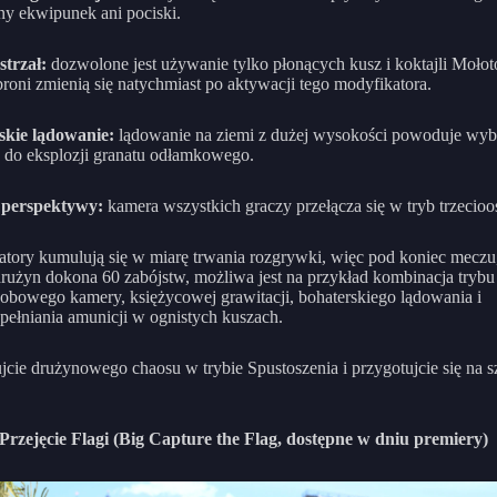
ny ekwipunek ani pociski.
strzał:
dozwolone jest używanie tylko płonących kusz i koktajli Moło
roni zmienią się natychmiast po aktywacji tego modyfikatora.
skie lądowanie:
lądowanie na ziemi z dużej wysokości powoduje wy
do eksplozji granatu odłamkowego.
perspektywy:
kamera wszystkich graczy przełącza się w tryb trzecio
tory kumulują się w miarę trwania rozgrywki, więc pod koniec meczu
drużyn dokona 60 zabójstw, możliwa jest na przykład kombinacja trybu
sobowego kamery, księżycowej grawitacji, bohaterskiego lądowania i
ełniania amunicji w ognistych kuszach.
cie drużynowego chaosu w trybie Spustoszenia i przygotujcie się na s
Przejęcie Flagi (Big Capture the Flag, dostępne w dniu premiery)