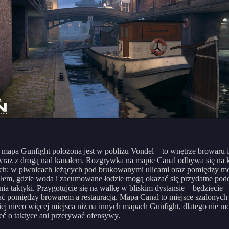
mapa Gunfight położona jest w pobliżu Vondel – to wnętrze browaru i
wraz z drogą nad kanałem. Rozgrywka na mapie Canal odbywa się na k
ch: w piwnicach leżących pod brukowanymi ulicami oraz pomiędzy m
łem, gdzie woda i zacumowane łodzie mogą okazać się przydatne pod
ia taktyki. Przygotujcie się na walkę w bliskim dystansie – będziecie
ć pomiędzy browarem a restauracją. Mapa Canal to miejsce szalonych 
niej nieco więcej miejsca niż na innych mapach Gunfight, dlatego nie m
ć o taktyce ani przerywać ofensywy.