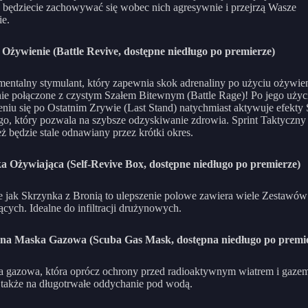
 będziecie zachowywać się wobec nich agresywnie i przejrzą Wasze
ie.
 Ożywienie (Battle Revive, dostępne niedługo po premierze)
entalny stymulant, który zapewnia skok adrenaliny po użyciu ożywien
e połączone z czystym Szałem Bitewnym (Battle Rage)! Po jego użyci
eniu się po Ostatnim Zrywie (Last Stand) natychmiast aktywuje efekty 
o, który pozwala na szybsze odzyskiwanie zdrowia. Sprint Taktyczny 
też będzie stale odnawiany przez krótki okres.
a Ożywiająca (Self-Revive Box, dostępne niedługo po premierze)
 jak Skrzynka z Bronią to ulepszenie polowe zawiera wiele Zestawów
cych. Idealne do infiltracji drużynowych.
a Maska Gazowa (Scuba Gas Mask, dostępna niedługo po premie
 gazowa, która oprócz ochrony przed radioaktywnym wiatrem i gaze
także na długotrwałe oddychanie pod wodą.