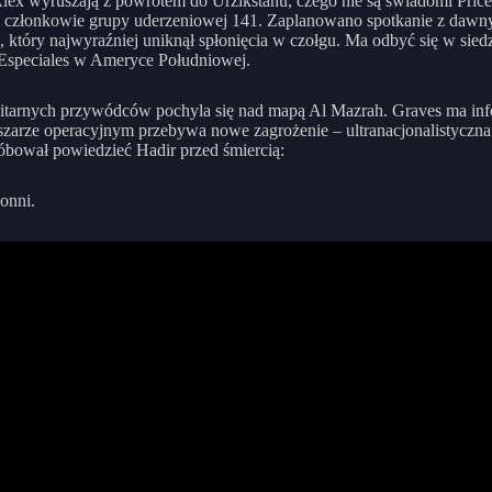
Alex wyruszają z powrotem do Urzikstanu, czego nie są świadomi Price
i członkowie grupy uderzeniowej 141. Zaplanowano spotkanie z daw
 który najwyraźniej uniknął spłonięcia w czołgu. Ma odbyć się w siedz
Especiales w Ameryce Południowej.
litarnych przywódców pochyla się nad mapą Al Mazrah. Graves ma inf
szarze operacyjnym przebywa nowe zagrożenie – ultranacjonalistyczna
róbował powiedzieć Hadir przed śmiercią:
onni.