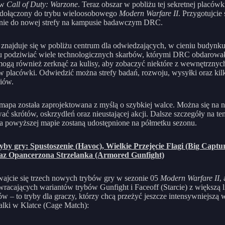
 w
Call of Duty: Warzone
. Teraz obszar w pobliżu tej sekretnej placówk
 dołączony do trybu wieloosobowego
Modern Warfare II
. Przygotujcie 
nie do nowej strefy na kampusie badawczym DRC.
znajduje się w pobliżu centrum dla odwiedzających, w cieniu budynku
 podziwiać wiele technologicznych skarbów, którymi DRC obdarował
ogą również zerknąć za kulisy, aby zobaczyć niektóre z wewnętrznyc
w placówki. Odwiedzić można strefy badań, rozwoju, wysyłki oraz kil
riów.
mapa została zaprojektowana z myślą o szybkiej walce. Można się na n
ać skrótów, oskrzydleń oraz nieustającej akcji. Dalsze szczegóły na te
na powyższej mapie zostaną udostępnione na półmetku sezonu.
by gry: Spustoszenie (Havoc), Wielkie Przejęcie Flagi (Big Captu
raz Opancerzona Strzelanka (Armored Gunfight)
ajcie się trzech nowych trybów gry w sezonie 05
Modern Warfare II
,
wracających wariantów trybów Gunfight i Faceoff (Starcie) z większą l
ów – to tryby dla graczy, którzy chcą przeżyć jeszcze intensywniejszą
alki w Klatce (Cage Match):