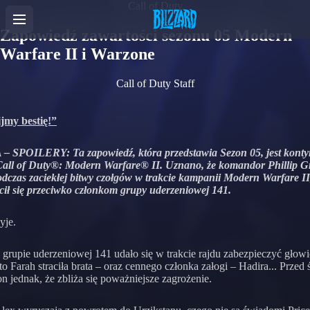
Call of Duty
Zapowiedź zawartości sezonu 05 Modern
Warfare II i Warzone
Call of Duty Staff
jmy bestię!”
 SPOILERY: Ta zapowiedź, która przedstawia Sezon 05, jest konty
 Call of Duty®: Modern Warfare® II. Uznano, że komandor Phillip G
odczas zaciekłej bitwy czołgów w trakcie kampanii Modern Warfare II
cił się przeciwko członkom grupy uderzeniowej 141.
yje.
grupie uderzeniowej 141 udało się w trakcie rajdu zabezpieczyć głowi
to Farah straciła brata – oraz cennego członka załogi – Hadira... Przed 
on jednak, że zbliża się poważniejsze zagrożenie.