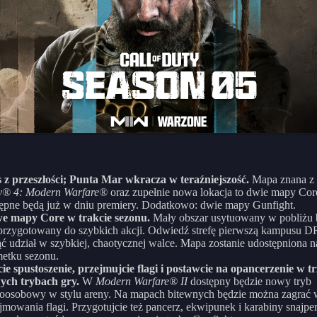
 z przeszłości; Punta Mar wkracza w teraźniejszość.
Mapa znana z
y® 4: Modern Warfare®
oraz zupełnie nowa lokacja to dwie mapy Core
ępne będą już w dniu premiery. Dodatkowo: dwie mapy Gunfight.
e mapy Core w trakcie sezonu.
Mały obszar usytuowany w pobliżu
przygotowany do szybkich akcji. Odwiedź strefę pierwszą kampusu D
ć udział w szybkiej, chaotycznej walce. Mapa zostanie udostępniona n
etku sezonu.
cie spustoszenie, przejmujcie flagi i postawcie na opancerzenie w t
ych trybach gry.
W
Modern Warfare® II
dostępny będzie nowy tryb
oosobowy w stylu areny. Na mapach bitewnych będzie można zagrać w
jmowania flagi. Przygotujcie też pancerz, ekwipunek i karabiny snajper