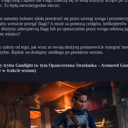
e Flagi (Big Capture the Flag) zmierzą się ze sobą drużyny liczące po 2
. To będą niewiarygodne mecze.
n samotny bohater zdoła przedrzeć się przez szeregi wroga i przemierzy
aby wreszcie przejąć flagę? A może za pomocą czołgów, helikopterów 
 drużyny zabezpieczą flagę lub po upuszczeniu przez wroga odniosą j
ne miejsce?
 zależy od tego, jak wraz ze swoją drużyną postanowicie rozegrać m
ybie. Będzie on dostępny niedługo po premierze sezonu.
y trybu Gunfight (w tym Opancerzona Strzelanka – Armored Gunf
 w trakcie sezonu)