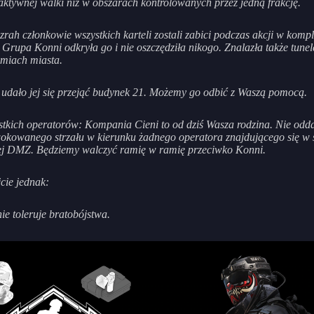
 aktywnej walki niż w obszarach kontrolowanych przez jedną frakcję.
rah członkowie wszystkich karteli zostali zabici podczas akcji w kompl
 Grupa Konni odkryła go i nie oszczędziła nikogo. Znalazła także tunel
miach miasta.
udało jej się przejąć budynek 21. Możemy go odbić z Waszą pomocą.
tkich operatorów: Kompania Cieni to od dziś Wasza rodzina. Nie od
okowanego strzału w kierunku żadnego operatora znajdującego się w s
ej DMZ. Będziemy walczyć ramię w ramię przeciwko Konni.
cie jednak:
nie toleruje bratobójstwa.