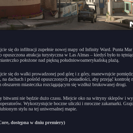
jcie się do infiltracji zupełnie nowej mapy od Infinity Ward. Punta Mar
 opuszczona atrakcja turystyczna w Las Almas – kiedyś było to tętnią
iasteczko położone nad piękną południowoamerykańską plażą.
jcie się do walki prowadzonej pod górę i z góry, manewrujcie pomięd
, na dachach i pośród opuszczonych posiadłości, aby przejąć kontrolę 
obszarem miasteczka rozciągającym się wzdłuż brukowanej drogi.
 bitwami nie będzie dużo czasu. Miejcie oko na witryny sklepów i wy
operatorów. Wykorzystujcie boczne uliczki i mroczne zakamarki. Graj
ubionym stylu na tej uniwersalnej mapie.
(Core, dostępna w dniu premiery)