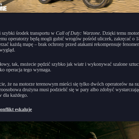
 szybki środek transportu w
Call of Duty: Warzone
. Dzięki temu moto
mu operatorzy będą mogli gubić wrogów pośród uliczek, zakręcać o 1
erzać każdą mapę – brak ochrony przed atakami rekompensuje fenomen
wygląd.
łowy, tak, możecie pędzić szybko jak wiatr i wykonywać szalone sztuc
lko operacja tego wymaga.
cie, że na motorze terenowym mieści się tylko dwóch operatorów na ra
eroosobowa drużyna musi podzielić się w pary albo zdobyć wystarczaj
 dla każdego.
nflikt eskaluje