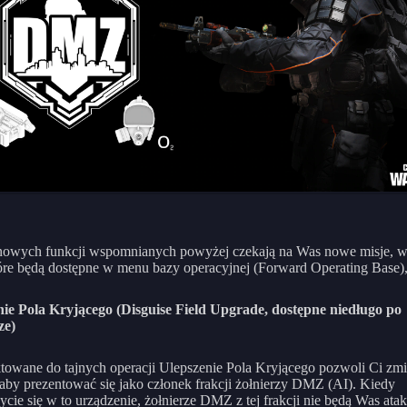
nowych funkcji wspomnianych powyżej czekają na Was nowe misje, 
tóre będą dostępne w menu bazy operacyjnej (Forward Operating Base),
nie Pola Kryjącego (Disguise Field Upgrade, dostępne niedługo po
ze)
towane do tajnych operacji Ulepszenie Pola Kryjącego pozwoli Ci zmi
aby prezentować się jako członek frakcji żołnierzy DMZ (AI). Kiedy
cie się w to urządzenie, żołnierze DMZ z tej frakcji nie będą Was ata