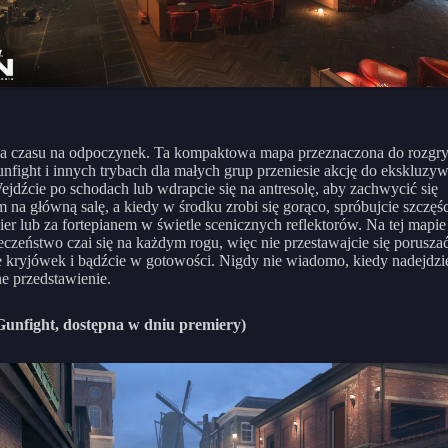
ma czasu na odpoczynek. Ta kompaktowa mapa przeznaczona do rozgr
unfight i innych trybach dla małych grup przeniesie akcję do ekskluzy
ejdźcie po schodach lub wdrapcie się na antresolę, aby zachwycić się
 na główną salę, a kiedy w środku zrobi się gorąco, spróbujcie szczęś
gier lub za fortepianem w świetle scenicznych reflektorów. Na tej mapie
eczeństwo czai się na każdym rogu, więc nie przestawajcie się poruszać
e kryjówek i bądźcie w gotowości. Nigdy nie wiadomo, kiedy nadejdzi
ne przedstawienie.
Gunfight, dostępna w dniu premiery)