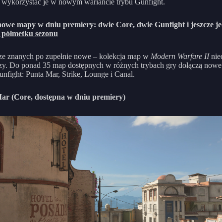
 wykorzystać je w nowym wariancie trybu Gunfight.
nowe mapy w dniu premiery: dwie Core, dwie Gunfight i jeszcze j
 półmetku sezonu
ze znanych po zupełnie nowe – kolekcja map w
Modern Warfare II
nie
zy. Do ponad 35 map dostępnych w różnych trybach gry dołączą now
unfight: Punta Mar, Strike, Lounge i Canal.
ar (Core, dostępna w dniu premiery)