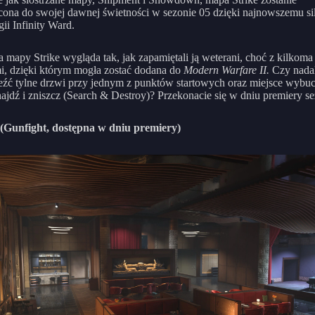
ona do swojej dawnej świetności w sezonie 05 dzięki najnowszemu si
gii Infinity Ward.
a mapy Strike wygląda tak, jak zapamiętali ją weterani, choć z kilkoma
i, dzięki którym mogła zostać dodana do
Modern Warfare II.
Czy nada
eźć tylne drzwi przy jednym z punktów startowych oraz miejsce wyb
najdź i zniszcz (Search & Destroy)? Przekonacie się w dniu premiery s
(Gunfight, dostępna w dniu premiery)