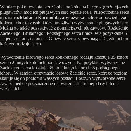
W miarę pokonywania przez bohatera kolejnych, coraz groźniejszych
plugawców, moc ich plugawych serc będzie rosła. Niepotrzebne serca
można
rozkładać u Kormonda, aby uzyskać ichor
odpowiedniego
koloru. Ichor to zasób, który umożliwia wytwarzanie plugawych serc.
Można go także pozyskiwać z pomniejszych plugawców. Rozłożenie
Zaciekłego, Brutalnego i Podstępnego serca umożliwia pozyskanie 5–
15 jedn. ichoru, natomiast Gniewne serca zapewniają 2–5 jedn. ichoru
każdego rodzaju serca.
Wytworzenie losowego serca konkretnego rodzaju kosztuje 35 ichoru
serc o 2 innych kolorach podstawowych. Na przykład wytworzenie
Zaciekłego serca kosztuje 35 brutalnego ichoru i 35 podstępnego
ichoru. W zamian otrzymacie losowe Zaciekłe serce, którego poziom
skaluje się do poziomu waszych postaci. Losowo wytworzone serce
zawsze będzie przeznaczone dla waszej konkretnej klasy lub dla
wszystkich.