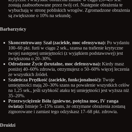
zostają zaabsorbowane przez twój cel. Następnie obrażenia te
wybuchają w stronę pobliskich wrogów. Zgromadzone obrażenia
są zwiększone o 10% na sekundę.
Barbarzyńcy
Skoncentrowany Szał (zaciekłe, moc ofensywna):
Po wydaniu
100–60 pkt. furii w ciągu 2 sek., szansa na trafienie krytyczne
twojej następnej umiejętności (z wyjątkiem podstawowej) jest
zwiększona o 20–30%.
Odrodzone Życie (brutalne, moc defensywna):
Kiedy masz
poniżej 40–60% zdrowia, otrzymujesz o 50–60% więcej leczenia
ze wszystkich źródeł.
Szaleńcza Prędkość (zaciekłe, funkcjonalność):
Twoje
umiejętności mają 20–30% szans na powalenie wszystkich celów
na 1,25 sek., jeśli szybkość ataku tej umiejętności jest wyższa niż
35–20%.
Przezwyciężenie Bólu (gniewne, potężna moc, IV ranga
świata):
Istnieje 5–15% szans, że otrzymane obrażenia zostaną
zignorowane i zamiast tego odzyskasz 17–68 pkt. zdrowia.
Druidzi