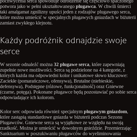
pochwycenia serca spowoduje odrodzenie się częściowo spaczonego
potwora jako w pełni ukształtowanego
plugawca
. W chwili śmierci
taki amalgamat zgnilizny upuści jeden z rodzajów plugawego serca,
które można umieścić w specjalnych plugawych gniazdach w biżuterii
zamiast zwykłego klejnotu.
Każdy podróżnik odnajdzie swoje
serce
W sezonie odnaleźć można
32 plugawe serca
, które zapewniają
zupełnie nowe możliwości. Serca są podzielone na 4 kategorie, z
których każda ma odpowiedni kolor i unikatowe słowo kluczowe:
Zaciekłe (pomarańczowe, ofensywa), Brutalne (niebieskie,
defensywa), Podstępne (różowe, funkcjonalność) oraz Gniewne
(czarne, potęga). Pokonane plugawce będą pozostawiać po sobie serca
odpowiadające ich kolorom.
Kolor serc odpowiada również specjalnym
plugawym gniazdom
,
które zastąpią standardowe gniazda w biżuterii podczas Sezonu
Plugawców. Gniewne serca są wyjątkowe ze względu na swoją
rzadkość. Można je umieścić w dowolnym gnieździe. Przemierzając
Sanktuarium w poszukiwaniu plugawców do wyeliminowania