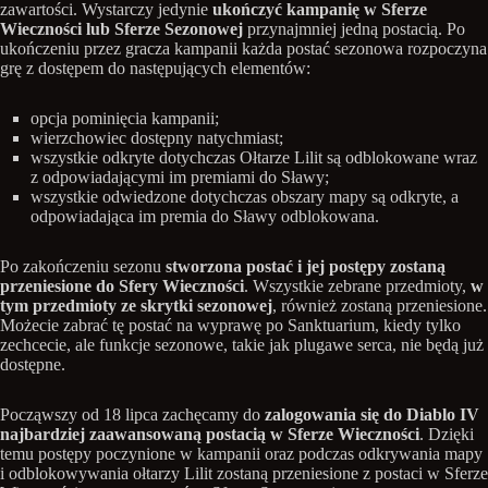
zawartości. Wystarczy jedynie
ukończyć kampanię w Sferze
Wieczności lub Sferze Sezonowej
przynajmniej jedną postacią. Po
ukończeniu przez gracza kampanii każda postać sezonowa rozpoczyna
grę z dostępem do następujących elementów:
opcja pominięcia kampanii;
wierzchowiec dostępny natychmiast;
wszystkie odkryte dotychczas Ołtarze Lilit są odblokowane wraz
z odpowiadającymi im premiami do Sławy;
wszystkie odwiedzone dotychczas obszary mapy są odkryte, a
odpowiadająca im premia do Sławy odblokowana.
Po zakończeniu sezonu
stworzona postać i jej postępy zostaną
przeniesione do Sfery Wieczności
. Wszystkie zebrane przedmioty,
w
tym przedmioty ze skrytki sezonowej
, również zostaną przeniesione.
Możecie zabrać tę postać na wyprawę po Sanktuarium, kiedy tylko
zechcecie, ale funkcje sezonowe, takie jak plugawe serca, nie będą już
dostępne.
Począwszy od 18 lipca zachęcamy do
zalogowania się do Diablo IV
najbardziej zaawansowaną postacią w Sferze Wieczności
. Dzięki
temu postępy poczynione w kampanii oraz podczas odkrywania mapy
i odblokowywania ołtarzy Lilit zostaną przeniesione z postaci w Sferze