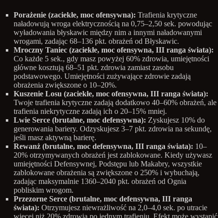
Porażenie (zaciekłe, moc ofensywna):
Trafienia krytyczne
naładowują wroga elektrycznością na 0,75–2,50 sek. powodując
wyładowania błyskawic między nim a innymi naładowanymi
wrogami, zadając 68–136 pkt. obrażeń od Błyskawic.
Mroczny Taniec (zaciekłe, moc ofensywna, III ranga świata):
Co każde 5 sek., gdy masz powyżej 60% zdrowia, umiejętności
główne kosztują 68–51 pkt. zdrowia zamiast zasobu
podstawowego. Umiejętności zużywające zdrowie zadają
obrażenia zwiększone o 10–20%.
Kuszenie Losu (zaciekłe, moc ofensywna, III ranga świata):
Twoje trafienia krytyczne zadają dodatkowo 40–60% obrażeń, ale
trafienia niekrytyczne zadają ich o 20–15% mniej.
Lwie Serce (brutalne, moc defensywna):
Zyskujesz 10% do
generowania bariery. Odzyskujesz 3–7 pkt. zdrowia na sekundę,
jeśli masz aktywną barierę.
Rewanż (brutalne, moc defensywna, III ranga świata):
10–
20% otrzymywanych obrażeń jest zablokowane. Kiedy używasz
umiejętności Defensywnej, Podstępu lub Makabry, wszystkie
zablokowane obrażenia są zwiększone o 250% i wybuchają,
zadając maksymalnie 1360–2040 pkt. obrażeń od Ognia
pobliskim wrogom.
Przezorne Serce (brutalne, moc defensywna, III ranga
świata):
Otrzymujesz niewrażliwość na 2,0–4,0 sek. po utracie
więcej niż 20% zdrowia po jednym trafieniu. Efekt może wystąpić