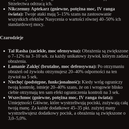
Strzelectwa odrzucą ich.
Nikczemny Aptekarz (gniewne, potężna moc, IV ranga
świata):
Twoje ataki mają 5–15% szans na zastosowanie
wszystkich efektów Nasycenia o wartości równej 40–50% ich
standardowej mocy.
Czarodzieje
Tal Rasha (zaciekłe, moc ofensywna):
Obrażenia są zwiększone
o 7–12% na 3–10 sek. za każdy unikatowy żywioł, którym zadasz
obrażenia.
Łamanie Zaklęć (brutalne, moc defensywna):
Po otrzymaniu
obrażeń od żywiołu otrzymujesz 20–40% odporności na ten
żywioł na 5 sek.
Niechęć (podstępne, funkcjonalność):
Kiedy wróg ograniczy
twoją kontrolę, istnieje 20–40% szans, że on i wrogowie blisko
ciebie otrzymają ten sam efekt ograniczenia kontroli na 3 sek.
Wszechmoc (gniewne, potężna moc, IV ranga świata):
Umiejętności Główne, które wystrzeliwują pociski, zużywają całą
twoją manę. Za każde dodatkowe 45–35 pkt. zużytej many
wystrzeliwujesz dodatkowy pocisk, a obrażenia są zwiększone o
3,0–5,0%.