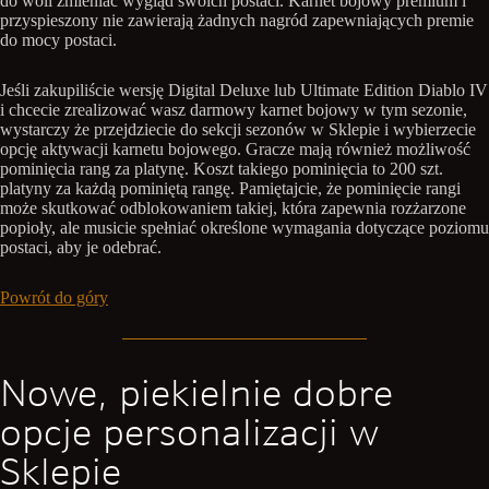
do woli zmieniać wygląd swoich postaci. Karnet bojowy premium i
przyspieszony nie zawierają żadnych nagród zapewniających premie
do mocy postaci.
Jeśli zakupiliście wersję Digital Deluxe lub Ultimate Edition Diablo IV
i chcecie zrealizować wasz darmowy karnet bojowy w tym sezonie,
wystarczy że przejdziecie do sekcji sezonów w Sklepie i wybierzecie
opcję aktywacji karnetu bojowego. Gracze mają również możliwość
pominięcia rang za platynę. Koszt takiego pominięcia to 200 szt.
platyny za każdą pominiętą rangę. Pamiętajcie, że pominięcie rangi
może skutkować odblokowaniem takiej, która zapewnia rozżarzone
popioły, ale musicie spełniać określone wymagania dotyczące poziomu
postaci, aby je odebrać.
Powrót do góry
Nowe, piekielnie dobre
opcje personalizacji w
Sklepie