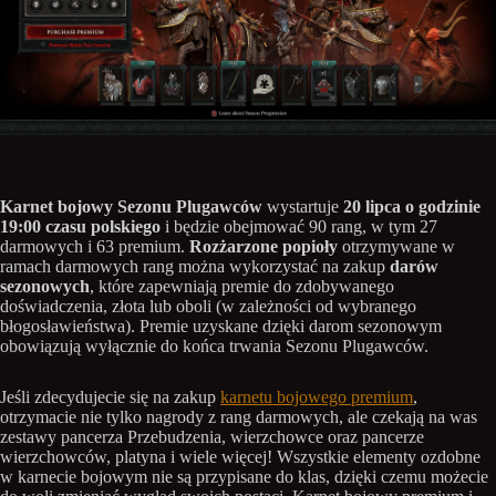
Karnet bojowy Sezonu Plugawców
wystartuje
20 lipca o godzinie
19:00 czasu polskiego
i będzie obejmować 90 rang, w tym 27
darmowych i 63 premium.
Rozżarzone popioły
otrzymywane w
ramach darmowych rang można wykorzystać na zakup
darów
sezonowych
, które zapewniają premie do zdobywanego
doświadczenia, złota lub oboli (w zależności od wybranego
błogosławieństwa). Premie uzyskane dzięki darom sezonowym
obowiązują wyłącznie do końca trwania Sezonu Plugawców.
Jeśli zdecydujecie się na zakup
karnetu bojowego premium
,
otrzymacie nie tylko nagrody z rang darmowych, ale czekają na was
zestawy pancerza Przebudzenia, wierzchowce oraz pancerze
wierzchowców, platyna i wiele więcej! Wszystkie elementy ozdobne
w karnecie bojowym nie są przypisane do klas, dzięki czemu możecie