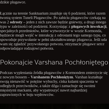
dzikie plugawce.
Łącznie na terenie Sanktuarium znajduje się 6 podziemi, które razem
tworzą system Tuneli Plugawców. Po zabiciu plugawców czekają na
was 2
odrosty
– jeden z nich zawsze będzie gniewny, a drugi innego
typu w zależności od podziemi. Korzystając z
plugawych inwokacji
,
specjalnych przedmiotów, które wytworzycie w wozie Kormonda,
będziecie mogli wejść w interakcję z odrostami tego samego typu, co
spowoduje przywołanie w pełni ukształtowanego plugawca. Jeśli uda
wam się zgładzić przywołanego potwora, otrzymacie plugawe serce
odpowiadające rodzajowi potwora.
Pokonajcie Varshana Pochłoniętego
Podczas wypleniania źródła plugawców z Kormondem zmierzycie się
z nowym bossem –
Varshanem Pochłoniętym
. Varshan kształtuje
swoją nienawiść w potężne wybuchy, ciska kulami spaczenia w
odległych przeciwników, a także dźga i zamachuje się swoimi
mięsistymi mackami, aby wypatroszyć nawet najbardziej
zaprawionych w boju wędrowców.