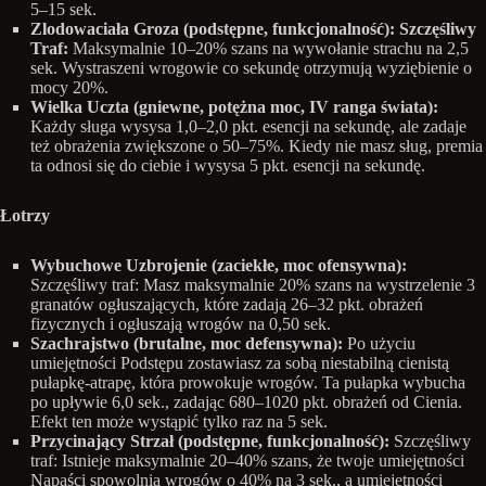
5–15 sek.
Zlodowaciała Groza (podstępne, funkcjonalność): Szczęśliwy
Traf:
Maksymalnie 10–20% szans na wywołanie strachu na 2,5
sek. Wystraszeni wrogowie co sekundę otrzymują wyziębienie o
mocy 20%.
Wielka Uczta (gniewne, potężna moc, IV ranga świata):
Każdy sługa wysysa 1,0–2,0 pkt. esencji na sekundę, ale zadaje
też obrażenia zwiększone o 50–75%. Kiedy nie masz sług, premia
ta odnosi się do ciebie i wysysa 5 pkt. esencji na sekundę.
Łotrzy
Wybuchowe Uzbrojenie (zaciekłe, moc ofensywna):
Szczęśliwy traf: Masz maksymalnie 20% szans na wystrzelenie 3
granatów ogłuszających, które zadają 26–32 pkt. obrażeń
fizycznych i ogłuszają wrogów na 0,50 sek.
Szachrajstwo (brutalne, moc defensywna):
Po użyciu
umiejętności Podstępu zostawiasz za sobą niestabilną cienistą
pułapkę-atrapę, która prowokuje wrogów. Ta pułapka wybucha
po upływie 6,0 sek., zadając 680–1020 pkt. obrażeń od Cienia.
Efekt ten może wystąpić tylko raz na 5 sek.
Przycinający Strzał (podstępne, funkcjonalność):
Szczęśliwy
traf: Istnieje maksymalnie 20–40% szans, że twoje umiejętności
Napaści spowolnią wrogów o 40% na 3 sek., a umiejętności