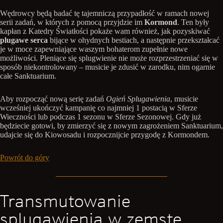
Wędrowcy będą badać tę tajemniczą przypadłość w ramach nowej
serii zadań, w których z pomocą przyjdzie im
Kormond
. Ten były
kapłan z Katedry Światłości pokaże wam również, jak pozyskiwać
plugawe serca
bijące w ohydnych bestiach, a następnie przekształcać
je w moce zapewniające waszym bohaterom zupełnie nowe
możliwości. Pleniące się splugwienie nie może rozprzestrzeniać się w
sposób niekontrolowany – musicie je zdusić w zarodku, nim ogarnie
całe Sanktuarium.
Aby rozpocząć nową serię zadań
Ogień Splugawienia
, musicie
wcześniej ukończyć kampanię co najmniej 1 postacią w Sferze
Wieczności lub podczas 1 sezonu w Sferze Sezonowej. Gdy już
będziecie gotowi, by zmierzyć się z nowym zagrożeniem Sanktuarium,
udajcie się do Kiowosadu i rozpocznijcie przygodę z Kormondem.
Powrót do góry
Transmutowanie
splugawienia w zemstę