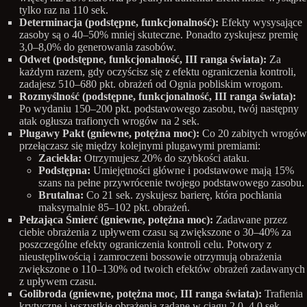
tylko raz na 110 sek.
Determinacja (podstępne, funkcjonalność):
Efekty wysysające
zasoby są o 40–50% mniej skuteczne. Ponadto zyskujesz premię
3,0–8,0% do generowania zasobów.
Odwet (podstępne, funkcjonalność, III ranga świata):
Za
każdym razem, gdy oczyścisz się z efektu ograniczenia kontroli,
zadajesz 510–680 pkt. obrażeń od Ognia pobliskim wrogom.
Rozmyślność (podstępne, funkcjonalność, III ranga świata):
Po wydaniu 150–200 pkt. podstawowego zasobu, twój następny
atak ogłusza trafionych wrogów na 2 sek.
Plugawy Pakt (gniewne, potężna moc):
Co 20 zabitych wrogów
przełączasz się między kolejnymi plugawymi premiami:
Zaciekła:
Otrzymujesz 20% do szybkości ataku.
Podstępna:
Umiejętności główne i podstawowe mają 15%
szans na pełne przywrócenie twojego podstawowego zasobu.
Brutalna:
Co 21 sek. zyskujesz barierę, która pochłania
maksymalnie 85–102 pkt. obrażeń.
Pełzająca Śmierć (gniewne, potężna moc):
Zadawane przez
ciebie obrażenia z upływem czasu są zwiększone o 30–40% za
poszczególne efekty ograniczenia kontroli celu. Potwory z
nieustępliwością i zamroczeni bossowie otrzymują obrażenia
zwiększone o 110–130% od twoich efektów obrażeń zadawanych
z upływem czasu.
Golibroda (gniewne, potężna moc, III ranga świata):
Trafienia
krytyczne i wszystkie obrażenia zadane w ciągu 2,0–4,0 sek.