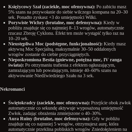
Księżycowy Szał (zaciekłe, moc ofensywna):
Po zabiciu masz
5% szans na przywołanie do siebie wilczego kompana na 20–30
sek. Ponadto zyskasz +3 do umiejętności Wilki.
Porywiste Wichry (brutalne, moc defensywna):
Kiedy w
pobliżu znajduje się co najmniej 8–13 wrogów, automatycznie
rzucasz Zbroję Cyklonu. Efekt ten może wystąpić tylko raz na
10–20 sek.
Nieustępliwa Moc (podstępne, funkcjonalność):
Kiedy masz
aktywną Moc Specjalną, maksymalnie 30–50 oddalonych
wrogów zostanie do ciebie przyciągniętych.
Nieposkromiona Bestia (gniewne, potężna moc, IV ranga
świata):
Po otrzymaniu trafienia z efektem ogłuszającym,
zamrażającym lub powalającym, istnieje 40–60% szans na
aktywowanie Niedźwiedziego Szału na 3 sek.
Nekromanci
Świętokradcy (zaciekłe, moc ofensywna):
Przejście obok zwłok
automatycznie co sekundę aktywuje wyposażoną umiejętność
Zwłok, zadając obrażenia zmniejszone o 40–30%.
Aura Ruiny (brutalne, moc defensywna):
Gdy w pobliżu
znajduje się co najmniej 5 wrogów, otrzymujesz aurę, która
automatycznie przeklina pobliskich wrogów Zniedołężeniem na