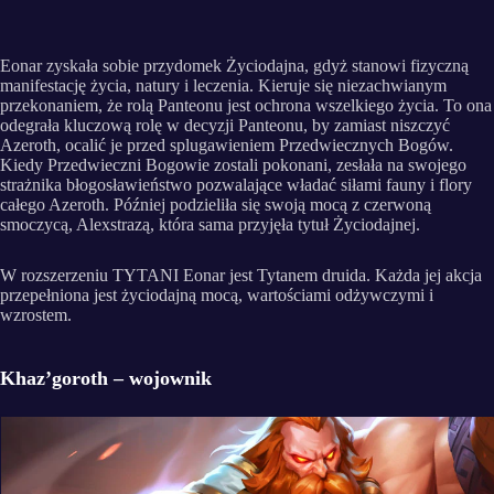
Eonar zyskała sobie przydomek Życiodajna, gdyż stanowi fizyczną
manifestację życia, natury i leczenia. Kieruje się niezachwianym
przekonaniem, że rolą Panteonu jest ochrona wszelkiego życia. To ona
odegrała kluczową rolę w decyzji Panteonu, by zamiast niszczyć
Azeroth, ocalić je przed splugawieniem Przedwiecznych Bogów.
Kiedy Przedwieczni Bogowie zostali pokonani, zesłała na swojego
strażnika błogosławieństwo pozwalające władać siłami fauny i flory
całego Azeroth. Później podzieliła się swoją mocą z czerwoną
smoczycą, Alexstrazą, która sama przyjęła tytuł Życiodajnej.
W rozszerzeniu TYTANI Eonar jest Tytanem druida. Każda jej akcja
przepełniona jest życiodajną mocą, wartościami odżywczymi i
wzrostem.
Khaz’goroth – wojownik