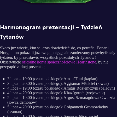
Harmonogram prezentacji – Tydzień
Tytanów
Skoro już wiecie, kim są, czas dowiedzieć się, co potrafią. Eonar i
Norgannon pokazali już swoją potęgę, ale zamierzamy poświęcić cały
tydzień, by przedstawić wszystkich pozostałych Tytanów!
Obserwujcie
oficjalne konta społecznościowe Hearthstone
, by nie
przegapić żadnej prezentacji.
3 lipca – 19:00 (czasu polskiego): Aman’Thul (kapłan)
3 lipca – 20:00 (czasu polskiego): Aggramar Mściciel (łowca)
4 lipca – 19:00 (czasu polskiego): Amitus Rozjemczyni (paladyn)
4 lipca – 20:00 (czasu polskiego): Khaz’goroth (wojownik)
5 lipca – 19:00 (czasu polskiego): Argus, Szmaragdowa Gwiazda
(łowca demonów)
5 lipca – 20:00 (czasu polskiego): Golganneth Gromowładny
(szaman)
6 lipca – 16:00 (czasu polskiego): Sargeras Niszczyciel