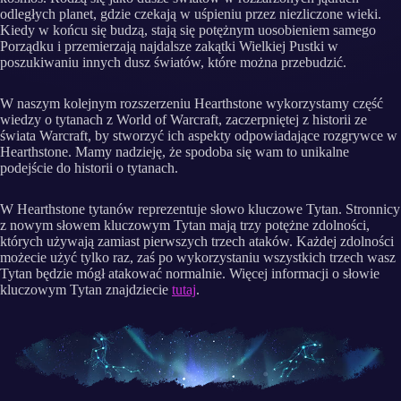
odległych planet, gdzie czekają w uśpieniu przez niezliczone wieki.
Kiedy w końcu się budzą, stają się potężnym uosobieniem samego
Porządku i przemierzają najdalsze zakątki Wielkiej Pustki w
poszukiwaniu innych dusz światów, które można przebudzić.
W naszym kolejnym rozszerzeniu Hearthstone wykorzystamy część
wiedzy o tytanach z World of Warcraft, zaczerpniętej z historii ze
świata Warcraft, by stworzyć ich aspekty odpowiadające rozgrywce w
Hearthstone. Mamy nadzieję, że spodoba się wam to unikalne
podejście do historii o tytanach.
W Hearthstone tytanów reprezentuje słowo kluczowe Tytan. Stronnicy
z nowym słowem kluczowym Tytan mają trzy potężne zdolności,
których używają zamiast pierwszych trzech ataków. Każdej zdolności
możecie użyć tylko raz, zaś po wykorzystaniu wszystkich trzech wasz
Tytan będzie mógł atakować normalnie. Więcej informacji o słowie
kluczowym Tytan znajdziecie
tutaj
.