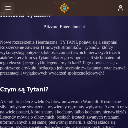
Hearthstone
Historia Tytanów
Blizzard Entertainment
Nowe rozszerzenie Hearthstone, TYTANI, pojawi się 1 sierpnia!
Rozszerzenie zawiera 11 nowych stronników, Tytanów, którzy
wykorzystują potężne zdolności zamiast swoich pierwszych trzech
ataków. Lecz kim są Tytani i dlaczego w ogóle stali się bohaterami
tego ekscytującego cyklu legendarnych kart? Tego dowiecie się z
poniższego artykułu, będącego jednocześnie zwiastunem tytanicznych
prezentacji i wyjątkowych wydarzeń społecznościowych!
Czym są Tytani?
Azeroth to jeden z wielu światów uniwersum Warcraft. Kosmiczne
siły i mityczne stworzenia wywierały ogromny wpływ na Azeroth oraz
na wiele postaci, które znamy i kochamy (albo kochamy nienawidzić).
Legendy mówią o olbrzymich, boskich istotach zwanych tytanami,
uformowanych z tej samej pierwotnej materii, z której składa się
kosmos. Rodzą się jako dusze światów w rozżarzonych jądrach