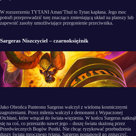
W rozszerzeniu TYTANI Aman’Thul to Tytan kapłana. Jego moc
potrafi przeprowadzić turę znacząco zmieniającą układ na planszy lub
zapewnić zasoby umożliwiające przegonienie przeciwnika.
Sargeras Niszczyciel – czarnoksiężnik
Jako Obrońca Panteonu Sargeras walczył z wieloma kosmicznymi
zagrożeniami. Przez milenia walczył z demonami z Wypaczonej
Otchłani, które wtrącał do świata-więzienia. W końcu Sargeras natknął
się na coś, co przeraziło nawet jego – duszę świata skażoną przez
Przedwiecznych Bogów Pustki. Nie chcąc ryzykować przebudzenia
duszy świata mrocznego tytana, Sargeras postanowił go zniszczyć.