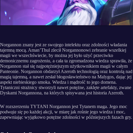
Norgannon znany jest ze swojego intelektu oraz zdolności władania
tajemną mocą. Aman’Thul zlecił Norgannonowi zebranie wszelkiej
magii we wszechświecie, by można jej było użyć przeciwko
demonicznemu zagrożeniu, a cała ta zgromadzona wiedza sprawiła, że
Norgannon stał się najpotężniejszym użytkownikiem magii w całym
Panteonie. Norgannon obdarzył Azeroth technologią oraz kontrolą nad
magią tajemną, a nawet zesłał błogosławieństwo na Malygos, dając jej
aspekt niebieskiego smoka. Wiedza i mądrość to jego domena.
Tytaniczni strażnicy stworzyli nawet potężne, zaklęte artefakty, zwane
Dyskami Norgannona, na których spisywana jest historia Azeroth.
W rozszerzeniu TYTANI Norgannon jest Tytanem maga. Jego moc
podwaja się
po każdej akcji, w miarę jak rośnie jego wiedza i moc,
zapewniając wyjątkowo potężne zdolności w późniejszych fazach gry.