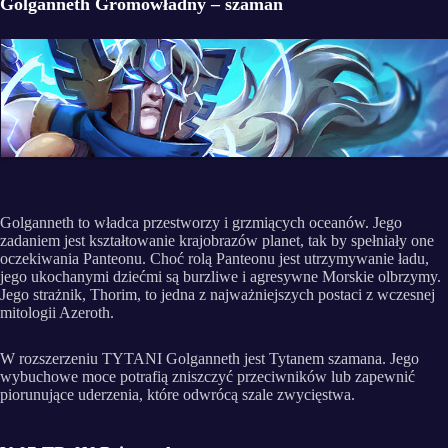
Golganneth Gromowładny – szaman
Golganneth to władca przestworzy i grzmiących oceanów. Jego
zadaniem jest kształtowanie krajobrazów planet, tak by spełniały one
oczekiwania Panteonu. Choć rolą Panteonu jest utrzymywanie ładu,
jego ukochanymi dziećmi są burzliwe i agresywne Morskie olbrzymy.
Jego strażnik, Thorim, to jedna z najważniejszych postaci z wczesnej
mitologii Azeroth.
W rozszerzeniu TYTANI Golganneth jest Tytanem szamana. Jego
wybuchowe moce potrafią zniszczyć przeciwników lub zapewnić
piorunujące uderzenia, które odwrócą szale zwycięstwa.