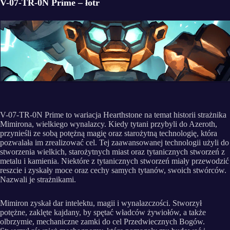
V-07-TR-0N Prime – łotr
V-07-TR-0N Prime to wariacja Hearthstone na temat historii strażnika
Mimirona, wielkiego wynalazcy. Kiedy tytani przybyli do Azeroth,
przynieśli ze sobą potężną magię oraz starożytną technologię, która
pozwalała im zrealizować cel. Tej zaawansowanej technologii użyli do
stworzenia wielkich, starożytnych miast oraz tytanicznych stworzeń z
metalu i kamienia. Niektóre z tytanicznych stworzeń miały przewodzić
reszcie i zyskały moce oraz cechy samych tytanów, swoich stwórców.
Nazwali je strażnikami.
Mimiron zyskał dar intelektu, magii i wynalazczości. Stworzył
potężne, zaklęte kajdany, by spętać władców żywiołów, a także
olbrzymie, mechaniczne zamki do cel Przedwiecznych Bogów.