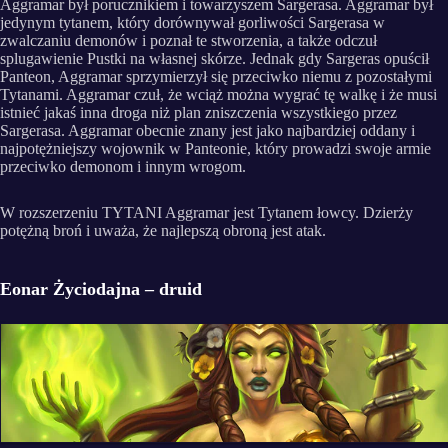
Aggramar był porucznikiem i towarzyszem Sargerasa. Aggramar był
jedynym tytanem, który dorównywał gorliwości Sargerasa w
zwalczaniu demonów i poznał te stworzenia, a także odczuł
splugawienie Pustki na własnej skórze. Jednak gdy Sargeras opuścił
Panteon, Aggramar sprzymierzył się przeciwko niemu z pozostałymi
Tytanami. Aggramar czuł, że wciąż można wygrać tę walkę i że musi
istnieć jakaś inna droga niż plan zniszczenia wszystkiego przez
Sargerasa. Aggramar obecnie znany jest jako najbardziej oddany i
najpotężniejszy wojownik w Panteonie, który prowadzi swoje armie
przeciwko demonom i innym wrogom.
W rozszerzeniu TYTANI Aggramar jest Tytanem łowcy. Dzierży
potężną broń i uważa, że najlepszą obroną jest atak.
Eonar Życiodajna – druid