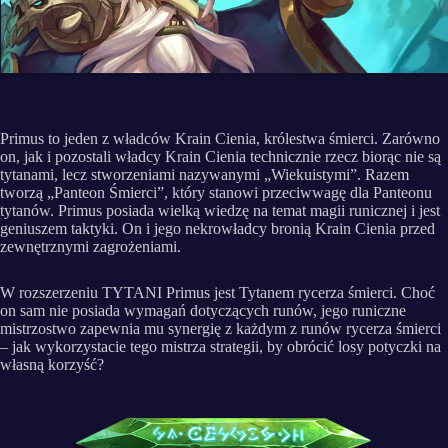
Primus to jeden z władców Krain Cienia, królestwa śmierci. Zarówno
on, jak i pozostali władcy Krain Cienia technicznie rzecz biorąc nie są
tytanami, lecz stworzeniami nazywanymi „Wiekuistymi”. Razem
tworzą „Panteon Śmierci”, który stanowi przeciwwagę dla Panteonu
tytanów. Primus posiada wielką wiedzę na temat magii runicznej i jest
geniuszem taktyki. On i jego nekrowładcy bronią Krain Cienia przed
zewnętrznymi zagrożeniami.
W rozszerzeniu TYTANI Primus jest Tytanem rycerza śmierci. Choć
on sam nie posiada wymagań dotyczących runów, jego runiczne
mistrzostwo zapewnia mu synergię z każdym z runów rycerza śmierci
– jak wykorzystacie tego mistrza strategii, by obrócić losy potyczki na
własną korzyść?