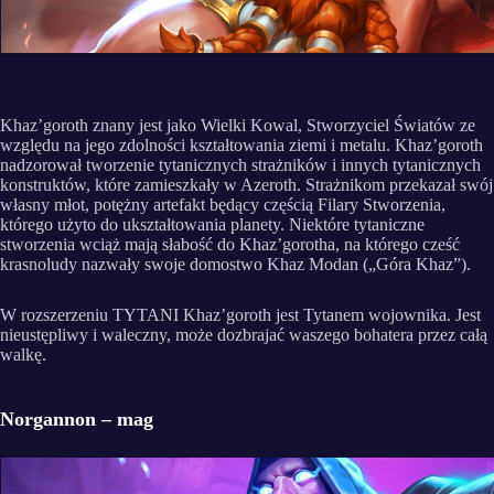
Khaz’goroth znany jest jako Wielki Kowal, Stworzyciel Światów ze
względu na jego zdolności kształtowania ziemi i metalu. Khaz’goroth
nadzorował tworzenie tytanicznych strażników i innych tytanicznych
konstruktów, które zamieszkały w Azeroth. Strażnikom przekazał swój
własny młot, potężny artefakt będący częścią Filary Stworzenia,
którego użyto do ukształtowania planety. Niektóre tytaniczne
stworzenia wciąż mają słabość do Khaz’gorotha, na którego cześć
krasnoludy nazwały swoje domostwo Khaz Modan („Góra Khaz”).
W rozszerzeniu TYTANI Khaz’goroth jest Tytanem wojownika. Jest
nieustępliwy i waleczny, może dozbrajać waszego bohatera przez całą
walkę.
Norgannon – mag