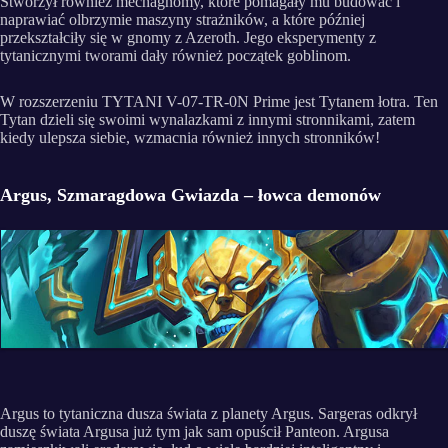
Stworzył również mechagnomy, które pomagały mu budować i
naprawiać olbrzymie maszyny strażników, a które później
przekształciły się w gnomy z Azeroth. Jego eksperymenty z
tytanicznymi tworami dały również początek goblinom.
W rozszerzeniu TYTANI V-07-TR-0N Prime jest Tytanem łotra. Ten
Tytan dzieli się swoimi wynalazkami z innymi stronnikami, zatem
kiedy ulepsza siebie, wzmacnia również innych stronników!
Argus, Szmaragdowa Gwiazda – łowca demonów
Argus to tytaniczna dusza świata z planety Argus. Sargeras odkrył
duszę świata Argusa już tym jak sam opuścił Panteon. Argusa