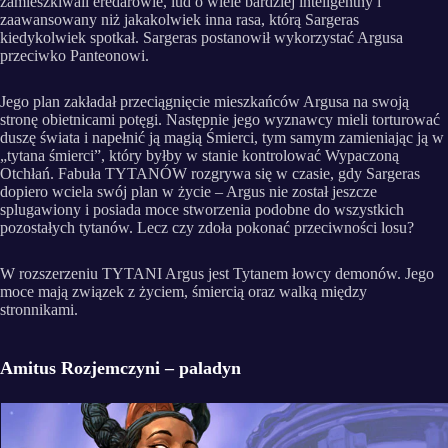
zamieszkiwali eredarowie, lud o wiele bardziej inteligentny i
zaawansowany niż jakakolwiek inna rasa, którą Sargeras
kiedykolwiek spotkał. Sargeras postanowił wykorzystać Argusa
przeciwko Panteonowi.
Jego plan zakładał przeciągnięcie mieszkańców Argusa na swoją
stronę obietnicami potęgi. Następnie jego wyznawcy mieli torturować
duszę świata i napełnić ją magią Śmierci, tym samym zamieniając ją w
„tytana śmierci”, który byłby w stanie kontrolować Wypaczoną
Otchłań. Fabuła TYTANÓW rozgrywa się w czasie, gdy Sargeras
dopiero wciela swój plan w życie – Argus nie został jeszcze
splugawiony i posiada moce stworzenia podobne do wszystkich
pozostałych tytanów. Lecz czy zdoła pokonać przeciwności losu?
W rozszerzeniu TYTANI Argus jest Tytanem łowcy demonów. Jego
moce mają związek z życiem, śmiercią oraz walką między
stronnikami.
Amitus Rozjemczyni – paladyn