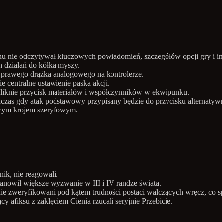
u nie odczytywał kluczowych powiadomień, szczegółów opcji gry i i
h działań do kółka myszy.
 prawego drążka analogowego na kontrolerze.
ie centralne ustawienie paska akcji.
kliknie przycisk materiałów i współczynników w ekwipunku.
odczas gdy atak podstawowy przypisany będzie do przycisku alternatyw
nowym krojem szeryfowym.
ik, nie reagowali.
tanowił większe wyzwanie w III i IV randze świata.
ownie zweryfikowani pod kątem trudności postaci walczących wręcz, co
 afiksu z zaklęciem Cienia rzucali seryjnie Przebicie.