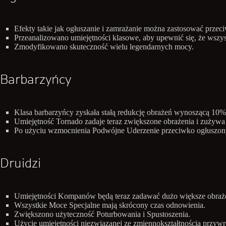
Efekty takie jak ogłuszanie i zamrażanie można zastosować przec
Przeanalizowano umiejętności klasowe, aby upewnić się, że wszyst
Zmodyfikowano skuteczność wielu legendarnych mocy.
Barbarzyńcy
Klasa barbarzyńcy zyskała stałą redukcję obrażeń wynoszącą 10%
Umiejętność Tornado zadaje teraz zwiększone obrażenia i zużywa 
Po użyciu wzmocnienia Podwójne Uderzenie przeciwko ogłuszony
Druidzi
Umiejętności Kompanów będą teraz zadawać dużo większe obraże
Wszystkie Moce Specjalne mają skrócony czas odnowienia.
Zwiększono użyteczność Poturbowania i Spustoszenia.
Użycie umiejętności niezwiązanej ze zmiennokształtnością przywr