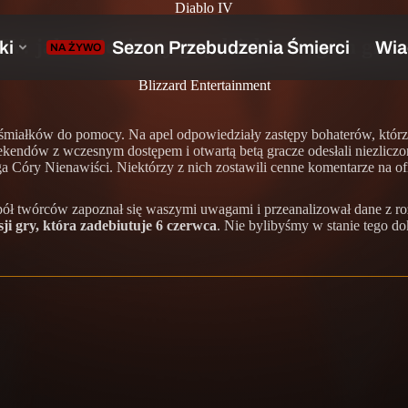
Diablo IV
 IV: jak zmieniamy grę dzięki uwagom grac
Blizzard Entertainment
miałków do pomocy. Na apel odpowiedziały zastępy bohaterów, którzy
eekendów z wczesnym dostępem i otwartą betą gracze odesłali niezlic
yga Córy Nienawiści. Niektórzy z nich zostawili cenne komentarze na o
ł twórców zapoznał się waszymi uwagami i przeanalizował dane z roz
ji gry, która zadebiutuje 6 czerwca
. Nie bylibyśmy w stanie tego d