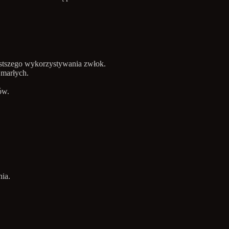
ęstszego wykorzystywania zwłok.
Umarłych.
ów.
ia.