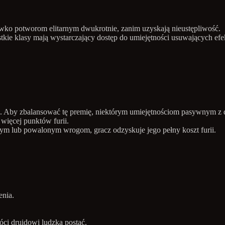
iwko potworom elitarnym dwukrotnie, zanim uzyskają nieustępliwość.
kie klasy mają wystarczający dostęp do umiejętności usuwających efek
. Aby zbalansować tę premię, niektórym umiejętnościom pasywnym z dr
więcej punktów furii.
m lub powalonym wrogom, gracz odzyskuje jego pełny koszt furii.
nia.
óci druidowi ludzką postać.