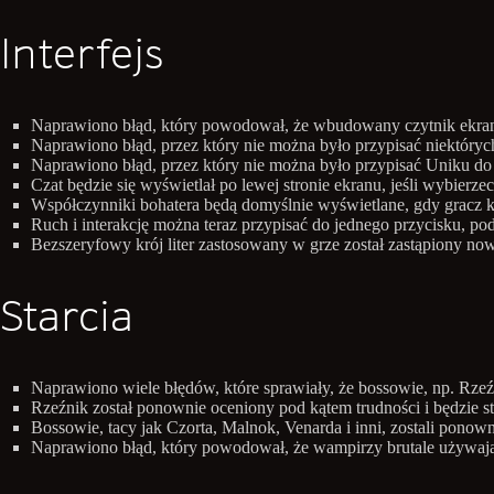
Interfejs
Naprawiono błąd, który powodował, że wbudowany czytnik ekran
Naprawiono błąd, przez który nie można było przypisać niektóryc
Naprawiono błąd, przez który nie można było przypisać Uniku do
Czat będzie się wyświetlał po lewej stronie ekranu, jeśli wybierzec
Współczynniki bohatera będą domyślnie wyświetlane, gdy gracz 
Ruch i interakcję można teraz przypisać do jednego przycisku, p
Bezszeryfowy krój liter zastosowany w grze został zastąpiony 
Starcia
Naprawiono wiele błędów, które sprawiały, że bossowie, np. Rzeźn
Rzeźnik został ponownie oceniony pod kątem trudności i będzie s
Bossowie, tacy jak Czorta, Malnok, Venarda i inni, zostali pon
Naprawiono błąd, który powodował, że wampirzy brutale używający