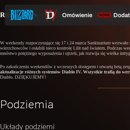
Retrospekcja otwartych beta-testów Diablo
W weekendy rozpoczynające się 17 i 24 marca Sanktuarium wezwało ś
wierzchowców i osłabili nieco kontrolę Lilit nad światem. Podczas w
mnóstwo potężnego wyposażenia i ujrzeli, jak rozwija się wielka intr
Po zakończeniu weekendów z wczesnych dostępem i otwartą betą zespó
aktualizacje różnych systemów Diablo IV. Wszystkie trafią do wers
Diablo. DZIĘKUJEMY!
Podziemia
Układy podziemi