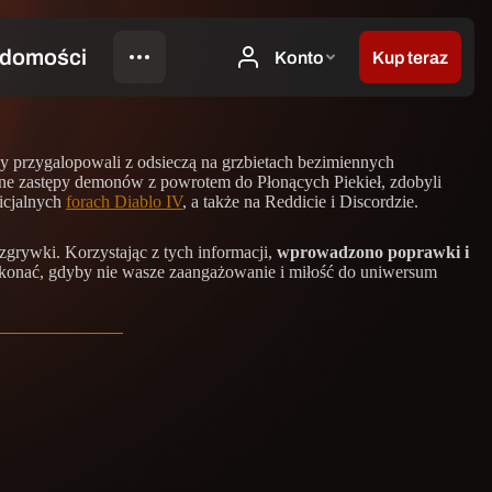
zy
 przygalopowali z odsieczą na grzbietach bezimiennych
zone zastępy demonów z powrotem do Płonących Piekieł, zdobyli
ficjalnych
forach Diablo IV
, a także na Reddicie i Discordzie.
grywki. Korzystając z tych informacji,
wprowadzono poprawki i
okonać, gdyby nie wasze zaangażowanie i miłość do uniwersum