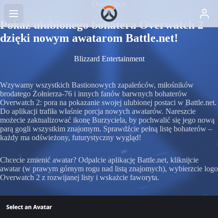
Overwatch
Pokaż ulubionego bohatera Overwatch 2
dzięki nowym awatarom Battle.net!
Blizzard Entertainment
Wzywamy wszystkich Bastionowych zapaleńców, miłośników
brodatego Żołnierza-76 i innych fanów barwnych bohaterów
Overwatch 2: pora na pokazanie swojej ulubionej postaci w Battle.net.
Do aplikacji trafiła właśnie porcja nowych awatarów. Nareszcie
możecie zaktualizować ikonę Burzyciela, by pochwalić się jego nową
parą gogli wszystkim znajomym. Sprawdźcie pełną listę bohaterów –
każdy ma odświeżony, futurystyczny wygląd!
Chcecie zmienić awatar? Odpalcie aplikację Battle.net, kliknijcie
awatar (w prawym górnym rogu nad listą znajomych), wybierzcie logo
Overwatch 2 z rozwijanej listy i wskażcie faworyta.