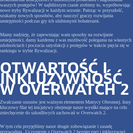
waszych postępów! W najbliższym czasie zrobimy to, wypróbowując
nowe tryby Rywalizacji w każdym sezonie. Patrząc w przyszłość,
szukamy nowych sposobów, aby nauczyć graczy rozwijania
umiejętności podczas gry ich ulubionymi bohaterami.
Mamy nadzieję, że zapewniając wam sposoby na rozwijanie
umiejętności, damy każdemu z was możliwość polegania na własnych
zdolnościach i poczucia satysfakcji z postępów w trakcie pięcia się w
rankingu w trybie Rywalizacji.
OTWARTOŚĆ I
INKLUZYWNOŚĆ
W OVERWATCH 2
Zwalczanie oszustw jest ważnym elementem Matrycy Obronnej. Inny
kluczowy filar tej inicjatywy obejmuje nasze wysiłki mające na celu
zniechęcenie do szkodliwych zachowań w Overwatch 2.
W tym celu przyjęliśmy nasze drugie zobowiązanie i zasadę
przewodnią „Uczynienie z Overwatch 2 bezpiecznej i inkluzywnej