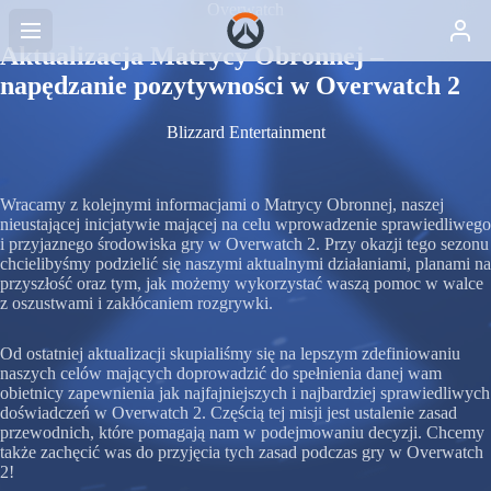
Overwatch
Aktualizacja Matrycy Obronnej –
napędzanie pozytywności w Overwatch 2
Blizzard Entertainment
Wracamy z kolejnymi informacjami o Matrycy Obronnej, naszej
nieustającej inicjatywie mającej na celu wprowadzenie sprawiedliwego
i przyjaznego środowiska gry w Overwatch 2. Przy okazji tego sezonu
chcielibyśmy podzielić się naszymi aktualnymi działaniami, planami na
przyszłość oraz tym, jak możemy wykorzystać waszą pomoc w walce
z oszustwami i zakłócaniem rozgrywki.
Od ostatniej aktualizacji skupialiśmy się na lepszym zdefiniowaniu
naszych celów mających doprowadzić do spełnienia danej wam
obietnicy zapewnienia jak najfajniejszych i najbardziej sprawiedliwych
doświadczeń w Overwatch 2. Częścią tej misji jest ustalenie zasad
przewodnich, które pomagają nam w podejmowaniu decyzji. Chcemy
także zachęcić was do przyjęcia tych zasad podczas gry w Overwatch
2!