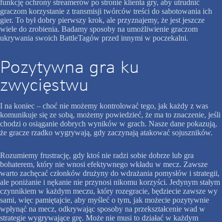
funkcję ochrony streamerów po stronie klienta gry, aby utrudnić
graczom korzystanie z transmisji twórców treści do sabotowania ich
gier. To był dobry pierwszy krok, ale przyznajemy, że jest jeszcze
wiele do zrobienia. Badamy sposoby na umożliwienie graczom
ukrywania swoich BattleTagów przed innymi w poczekalni.
Pozytywna gra ku
zwycięstwu
I na koniec – choć nie możemy kontrolować tego, jak każdy z was
komunikuje się ze sobą, możemy powiedzieć, że ma to znaczenie, jeśli
chodzi o osiąganie dobrych wyników w grach. Nasze dane pokazują,
że gracze rzadko wygrywają, gdy zaczynają atakować sojuszników.
Rozumiemy frustrację, gdy ktoś nie radzi sobie dobrze lub gra
bohaterem, który nie wnosi efektywnego wkładu w mecz. Zawsze
warto zachęcać członków drużyny do wdrażania pomysłów i strategii,
ale poniżanie i nękanie nie przynosi nikomu korzyści. Jedynym stałym
czynnikiem w każdym meczu, który rozegracie, będziecie zawsze wy
sami, więc pamiętajcie, aby myśleć o tym, jak możecie pozytywnie
wpłynąć na mecz, odkrywając sposoby na przekształcenie wad w
strategie wygrywające grę. Może nie musi to działać w każdym