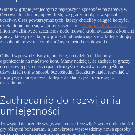
Granie w grupie jest jednym z najlepszych sposobów na zabawę w
Overwatch i chcemy upewnić się, że gracze robią to w sposób
uczciwy. Oraz powstrzymać tych, którzy chcieliby osiągać korzyści
dzięki dobieraniu się w grupy z oszustami.
W poprzednim artykule
informowaliśmy, że zaczniemy podejmować kroki związane z kontami
graczy, którzy oszukują w grupach lub ustawiają się w kolejce do gry
z osobami korzystającymi z różnych metod oszukiwania.
Odkąd wprowadziliśmy tę politykę, co tydzień nakładamy
ograniczenia na mnóstwo kont. Mamy nadzieję, że zachęci to graczy
do uczciwej gry i nieczerpania korzyści z oszustw, nawet jeśli nie
używają ich oni w sposób bezpośredni. Będziemy nadal rozwijać tę
inicjatywę i podejmować kolejne działania, jeśli okaże się to
uzasadnione.
Zachęcanie do rozwijania
umiejętności
To wspaniałe uczucie wygrywać mecze i rozwijać swoje umiejętności
gry różnymi bohaterami, a już wkrótce wprowadzimy nowe sposoby
doskonalenia umiejętności z ulubionymi postaciami i nagradzania