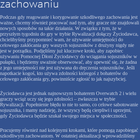
zachowaniu
Podczas gdy reagowanie i korygowanie szkodliwego zachowania jest
ważne, chcemy również pracować nad tym, aby gracze nie znajdowali
nowych sposobów na takie działania. W związku z tym, że w
przyszłym tygodniu do gry w trybie Rywalizacji dołączy Życiodawca,
chcielibyśmy przypomnieć wam, że używanie umiejętności do
celowego zakłócania gry waszych sojuszników z drużyny nigdy nie
jest w porządku. Podjęliśmy już kluczowe kroki, aby zapobiec
używaniu Pomocnej Dłoni Życiodawcy do wciągania sojuszników w
pułapki, i będziemy uważnie obserwować, aby upewnić się, że żadna
z jego umiejętności nie jest używana do dręczenia sojuszników. Jeśli
napotkacie kogoś, kto używa zdolności któregoś z bohaterów do
celowego zakłócania gry, powinniście zgłosić to jak najszybciej.
Życiodawca jest jednak najnowszym bohaterem Overwatch 2 i wielu
graczy wciąż uczy się jego zdolności – zwłaszcza w trybie
Rywalizacji. Popełnienie błędu to nie to samo, co celowe sabotowanie
sojusznika, i mamy nadzieję, że wszyscy będą cierpliwi i uprzejmi,
gdy Życiodawca będzie szukał swojego miejsca w społeczności.
Pracujemy również nad kolejnymi krokami, które pomogą zapobiegać
szkodliwym zachowaniom. W ostatniej aktualizacji wprowadziliśmy