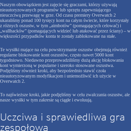
Naszym obowiązkiem jest zajęcie się graczami, którzy używają
nieautoryzowanych programów lub sprzętu zapewniającego
nieuczciwą przewagę w grze. Od czasu premiery Overwatch 2
ukaraliśmy ponad 100 tysięcy kont na całym świecie, które korzystały
z różnych oszustw, w tym „aimbotów” (pomagających celować) i
„wallhacków” (pomagających widzieć lub atakować przez ściany) – w
większości przypadków konta te zostały zablokowane na stałe.
Te wysiłki mające na celu powstrzymanie oszustw obejmują również
regularne blokowanie kont oszustów, często nawet 5000 kont
tygodniowo. Niedawno przeprowadziliśmy dużą akcję blokowania
kont wymierzoną w popularne i szeroko stosowane oszustwa.
Podjęliśmy również kroki, aby bezpośrednio stawić czoła
nieautoryzowanym modyfikacjom i uniemożliwić ich użycie w
Overwatch 2.
To najświeższe kroki, jakie podjęliśmy w celu zwalczania oszustw, ale
nasze wysiłki w tym zakresie są ciągłe i ewoluują.
Uczciwa i sprawiedliwa gra
zespołowa