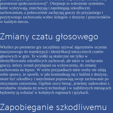
przestrzeni społecznościowej”. Obejmuje to wdrożenie systemów,
które wykrywają, zniechęcają i zapobiegają szkodliwym
zachowaniom, a jednocześnie zachęcają graczy do przyjaznego i
pozytywnego zachowania wobec kolegów z drużyny i przeciwników
w każdym meczu.
Zmiany czatu głosowego
Wkrótce po premierze gry zaczęliśmy używać algorytmów uczenia
maszynowego do transkrypcji i identyfikacji toksycznych czatów
głosowych w grze. Te wysiłki są skuteczne nie tylko w
identyfikowaniu szkodliwych zachowań, ale także w zachęcaniu
graczy, którzy zostali przyłapani na wykroczeniu, do zmiany
zachowania na lepsze. W wielu przypadkach takie osoby nie zdają
sobie sprawy, że sposób, w jaki komunikują się z ludźmi z drużyny,
może być szkodliwy i natychmiast poprawiają swoje zachowanie po
otrzymaniu ostrzeżenia. Ogólnie rzecz biorąc, jesteśmy zadowoleni z
rezultatów działania tej nowej technologii i w najbliższych miesiącach
będziemy ją wdrażać w kolejnych regionach i językach.
Zapobieganie szkodliwemu