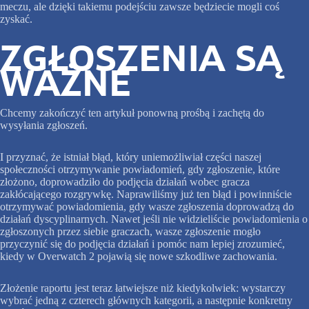
meczu, ale dzięki takiemu podejściu zawsze będziecie mogli coś
zyskać.
ZGŁOSZENIA SĄ
WAŻNE
Chcemy zakończyć ten artykuł ponowną prośbą i zachętą do
wysyłania zgłoszeń.
I przyznać, że istniał błąd, który uniemożliwiał części naszej
społeczności otrzymywanie powiadomień, gdy zgłoszenie, które
złożono, doprowadziło do podjęcia działań wobec gracza
zakłócającego rozgrywkę. Naprawiliśmy już ten błąd i powinniście
otrzymywać powiadomienia, gdy wasze zgłoszenia doprowadzą do
działań dyscyplinarnych. Nawet jeśli nie widzieliście powiadomienia o
zgłoszonych przez siebie graczach, wasze zgłoszenie mogło
przyczynić się do podjęcia działań i pomóc nam lepiej zrozumieć,
kiedy w Overwatch 2 pojawią się nowe szkodliwe zachowania.
Złożenie raportu jest teraz łatwiejsze niż kiedykolwiek: wystarczy
wybrać jedną z czterech głównych kategorii, a następnie konkretny