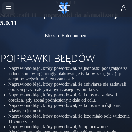
StarCraft II
StarCraft II – poprawki do aktualizacji
5.0.11
Blizzard Entertainment
POPRAWKI BŁĘDÓW
Naprawiono błąd, który powodował, że jednostki podążające za
jednostkami wroga mogły atakować je tylko w zasięgu 2 (np.
adept po wejściu w Cień) zamiast 6.
Naprawiono błąd, który powodował, że żniwiarze nie zadawali
obrażeń przy maksymalnym zasięgu w bunkrze.
Naprawiono błąd, który powodował, że kolos nie zadawał
obrażeń, gdy został podniesiony z dala od celu.
Naprawiono błąd, który powodował, że kolos nie mógł ranić
własnych jednostek.
Naprawiono błąd, który powodował, że leże miało pole widzenia
11 zamiast 12.
Naprawiono błąd, który powodował, że opracowanie
Akceleratora pola magnetycznego dla cyklonu zwiększało