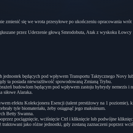
ie zmienić się we wrota przesyłowe po ukończeniu opracowania wrót
 ogłuszane przez Uderzenie głową Smrodobuta, Atak z wyskoku Łowcy i
ych jednostek będących pod wpływem Transportu Taktycznego Novy 
gdy ta posiada niewrażliwość spowodowaną Zmianą Trybu.
brażeń budowlom będącym pod wpływem zastoju hybrydy nemezis i ni
a siłowe Alaraka.
em efektu Kolekcjonera Esencji (talent prestiżowy na 1 poziomie), kt
 zebrały tyle biomateriału, żeby osiągnąć jego maksimum.
ych Betty Swanna.
zez pociągnięcie, wciśnięcie Ctrl i kliknięcie lub podwójne kliknięc
ż traktowani jako różne jednostki, gdy zostaną zaznaczeni poprzez wciśni