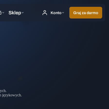
wych.
ch językowych.