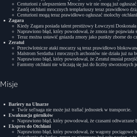
Centurioni z ulepszeniem Mroczny wir nie mogą już ogłuszać
Zastój otchłani mrocznych templariuszy teraz prawidłowo dzi
Centurioni mogą teraz prawidłowo ogłuszać molochy otchłani
Zagara
Kiedy Zagara posiada talent prestiżowy Łowczyni Doskonała t
Naprawiono błąd, który powodował, że zmora nie pojawiała si
Teraz można ustawić gniazda zmory jako punkty zborne do cz
Zeratul
Przeciwlotnicze ataki mocarzy są teraz prawidłowo blokowan
Malstrom Serdatha i mrocznych archontów nie działa już na 
Naprawiono błąd, który powodował, że Zeratul musiał przej
Fantomy otchłani nie wliczają się już do liczby stworzonych j
Misje
Bariery na Ulnarze
Twór xel'naga nie może już trafiać jednostek w transporcie.
Ewakuacja górników
Naprawiono błąd, który powodował, że czasami odtwarzane by
Ekspres do Otchłani
Naprawiono błąd, który powodował, że wagony pociągowe bę