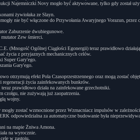
kcji Najemniczki Novy mogło być aktywowane, tylko gdy został użyt
kokonami żywiołaka ze Slayn.
mogły nie być włączone do Przywołania Awaryjnego Vorazun, przez c
utator Zaburzenie dwubiegunowe.
z mutator Zew śmierci.
. (Mnogość Ogólnej Ciągłości Egonergii) teraz prawidłowo działają 
ać życia z przyjaznych mechanicznych celów.
ki Super Gary'ego.
szania Gary'ego.
łowo otrzymują efekt Pola Czasoprzestrzennego oraz mogą zostać objęte
i regeneracji życia zainfekowanych bunkrów.
teraz prawidłowo działa na zainfekowane grzechotniki.
 czołgu, nie zużywają już zaopatrzenia.
głą wojny.
y mogły zostać wzmocnione przez Wzmacniacz impulsów w zależności o
a ERK odpowiedzialna za automatyczne budowanie była nieprzewidywa
łani na mapie Żniwa Amona.
iała na wyrocznie.
cele w zastoju.