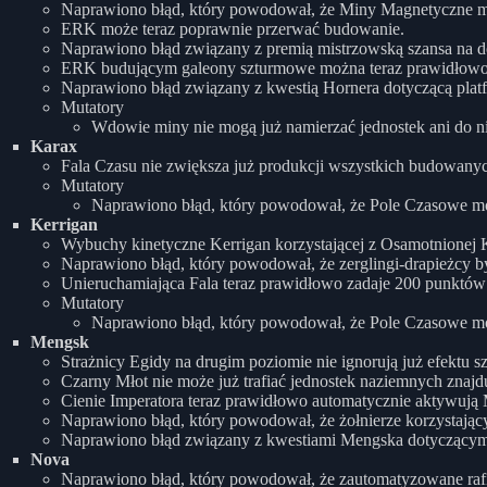
Naprawiono błąd, który powodował, że Miny Magnetyczne mnoży
ERK może teraz poprawnie przerwać budowanie.
Naprawiono błąd związany z premią mistrzowską szansa na d
ERK budującym galeony szturmowe można teraz prawidłowo
Naprawiono błąd związany z kwestią Hornera dotyczącą pla
Mutatory
Wdowie miny nie mogą już namierzać jednostek ani do ni
Karax
Fala Czasu nie zwiększa już produkcji wszystkich budowan
Mutatory
Naprawiono błąd, który powodował, że Pole Czasowe mogł
Kerrigan
Wybuchy kinetyczne Kerrigan korzystającej z Osamotnionej 
Naprawiono błąd, który powodował, że zerglingi-drapieżcy by
Unieruchamiająca Fala teraz prawidłowo zadaje 200 punktów 
Mutatory
Naprawiono błąd, który powodował, że Pole Czasowe mogło
Mengsk
Strażnicy Egidy na drugim poziomie nie ignorują już efektu s
Czarny Młot nie może już trafiać jednostek naziemnych znajdu
Cienie Imperatora teraz prawidłowo automatycznie aktywują 
Naprawiono błąd, który powodował, że żołnierze korzystając
Naprawiono błąd związany z kwestiami Mengska dotyczącymi 
Nova
Naprawiono błąd, który powodował, że zautomatyzowane rafi