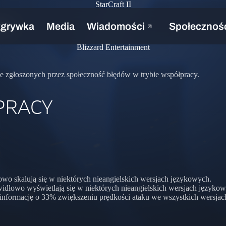
StarCraft II
.10
Blizzard Entertainment
e zgłoszonych przez społeczność błędów w trybie współpracy.
PRACY
łowo skalują się w niektórych nieangielskich wersjach językowych.
idłowo wyświetlają się w niektórych nieangielskich wersjach języko
 informację o 33% zwiększeniu prędkości ataku we wszystkich wersja