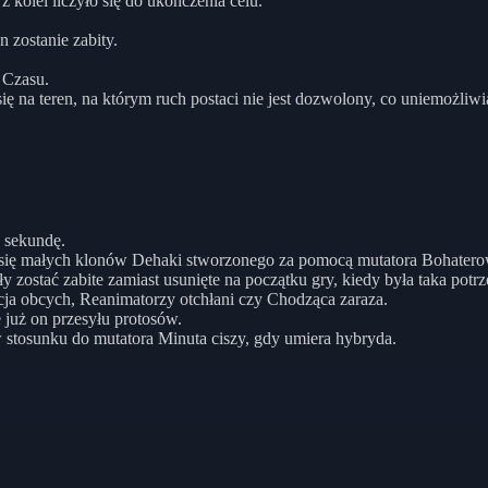
z kolei liczyło się do ukończenia celu.
 zostanie zabity.
 Czasu.
ię na teren, na którym ruch postaci nie jest dozwolony, co uniemożli
 sekundę.
 się małych klonów Dehaki stworzonego za pomocą mutatora Bohatero
ostać zabite zamiast usunięte na początku gry, kiedy była taka potrz
ja obcych, Reanimatorzy otchłani czy Chodząca zaraza.
 już on przesyłu protosów.
 stosunku do mutatora Minuta ciszy, gdy umiera hybryda.