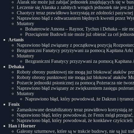
Alarak nie może już zabijać jednostek znajdujących się w b
Leczenie się Alaraka z zabitych wrogich jednostek nie jest j
Chaotycy teraz prawidłowo korzystają ze zdolności pasywnej
Naprawiono błąd z odtwarzaniem błędnych kwestii przez Wy
Mutatory
Bohaterowie Amona – Raynor, Tychus i Dehaka – nie mog
Przeciążenie Budowli nie może już obierać za cel jedno
Artanis
Naprawiono błąd związany z początkową pozycją Rozpostarci
Bezgraniczni Fanatycy przyzywani za pomocą Kapitana Arki te
Mutatory
Bezgraniczni Fanatycy przyzywani za pomocą Kapitana Ark
Dehaka
Roboty obrony punktowej nie mogą już blokować ataków prze
Roboty obrony punktowej nie mogą już blokować ataków Murv
Pożarcie jednostki psionicznej za pomocą Pożeracza nie tworz
Naprawiono błąd związany ze zwiększeniem zasięgu pożerania
Mutatory
Naprawiono błąd, który powodował, że Dakrun i tyranoz
Fenix
Zamaskowane destabilizatory teraz prawidłowo korzystają ze
Naprawiono błąd, który powodował, że Fenix mógł przegrać, 
Naprawiono błąd, który powodował, że konklawe czyścicieli
Han i Horner
Galeony szturmowe, które są w trakcie budowy, nie są już tra