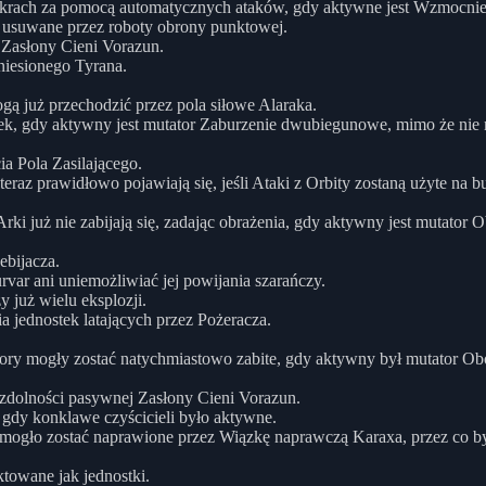
unkrach za pomocą automatycznych ataków, gdy aktywne jest Wzmocnie
uż usuwane przez roboty obrony punktowej.
 Zasłony Cieni Vorazun.
niesionego Tyrana.
ą już przechodzić przez pola siłowe Alaraka.
stek, gdy aktywny jest mutator Zaburzenie dwubiegunowe, mimo że nie
a Pola Zasilającego.
raz prawidłowo pojawiają się, jeśli Ataki z Orbity zostaną użyte na b
i już nie zabijają się, zadając obrażenia, gdy aktywny jest mutator 
bijacza.
ar ani uniemożliwiać jej powijania szarańczy.
y już wielu eksplozji.
 jednostek latających przez Pożeracza.
ory mogły zostać natychmiastowo zabite, gdy aktywny był mutator Ob
 zdolności pasywnej Zasłony Cieni Vorazun.
gdy konklawe czyścicieli było aktywne.
 mogło zostać naprawione przez Wiązkę naprawczą Karaxa, przez co by
ktowane jak jednostki.