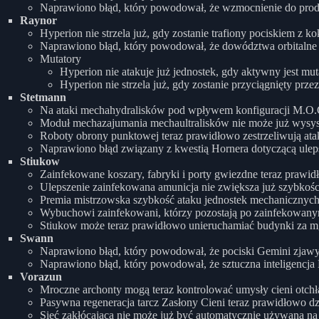
Naprawiono błąd, który powodował, że wzmocnienie do produ
Raynor
Hyperion nie strzela już, gdy zostanie trafiony pociskiem z 
Naprawiono błąd, który powodował, że dowództwa orbitalne 
Mutatory
Hyperion nie atakuje już jednostek, gdy aktywny jest m
Hyperion nie strzela już, gdy zostanie przyciągnięty prze
Stetmann
Na ataki mechahydralisków pod wpływem konfiguracji M.O.C.E
Moduł mechazajumania mechaultralisków nie może już wysys
Roboty obrony punktowej teraz prawidłowo zestrzeliwują ata
Naprawiono błąd związany z kwestią Hornera dotyczącą ulep
Stiukow
Zainfekowane koszary, fabryki i porty gwiezdne teraz prawid
Ulepszenie zainfekowana amunicja nie zwiększa już szybkośc
Premia mistrzowska szybkość ataku jednostek mechanicznych 
Wybuchowi zainfekowani, którzy pozostają po zainfekowanym
Stiukow może teraz prawidłowo unieruchamiać budynki za m
Swann
Naprawiono błąd, który powodował, że pociski Gemini zjaw
Naprawiono błąd, który powodował, że sztuczna inteligencj
Vorazun
Mroczne archonty mogą teraz kontrolować umysły cieni otch
Pasywna regeneracja tarcz Zasłony Cieni teraz prawidłowo dz
Sieć zakłócająca nie może już być automatycznie używana na 