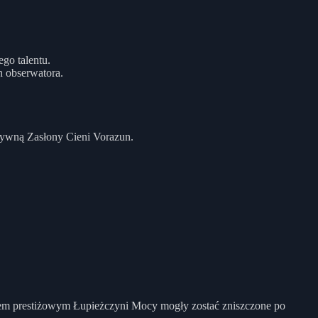
go talentu.
h obserwatora.
sywną Zasłony Cieni Vorazun.
em prestiżowym Łupieżczyni Mocy mogły zostać zniszczone po