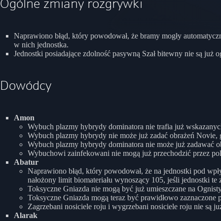
Ogólne zmiany rozgrywki
Naprawiono błąd, który powodował, że bramy mogły automatyczn
w nich jednostka.
Jednostki posiadające zdolność pasywną Szał bitewny nie są już
Dowódcy
Amon
Wybuch plazmy hybrydy dominatora nie trafia już wskazan
Wybuch plazmy hybrydy nie może już zadać obrażeń Novie, 
Wybuch plazmy hybrydy dominatora nie może już zadawać o
Wybuchowi zainfekowani nie mogą już przechodzić przez pol
Abatur
Naprawiono błąd, który powodował, że na jednostki pod wpływ
nałożony limit biomateriału wynoszący 105, jeśli jednostki te
Toksyczne Gniazda nie mogą być już umieszczane na Ognist
Toksyczne Gniazda mogą teraz być prawidłowo zaznaczone popr
Zagrzebani nosiciele roju i wygrzebani nosiciele roju nie są ju
Alarak