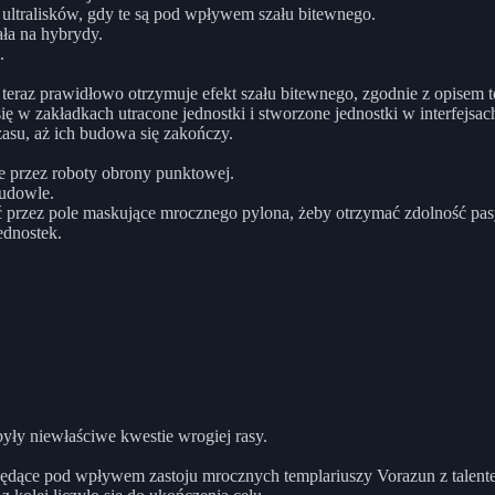
 ultralisków, gdy te są pod wpływem szału bitewnego.
ała na hybrydy.
.
eraz prawidłowo otrzymuje efekt szału bitewnego, zgodnie z opisem te
ę w zakładkach utracone jednostki i stworzone jednostki w interfejsac
asu, aż ich budowa się zakończy.
e przez roboty obrony punktowej.
budowle.
ść przez pole maskujące mrocznego pylona, żeby otrzymać zdolność pa
ednostek.
ły niewłaściwe kwestie wrogiej rasy.
dące pod wpływem zastoju mrocznych templariuszy Vorazun z talent