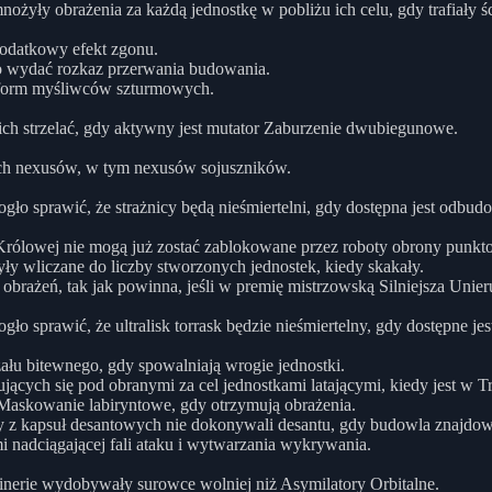
ły obrażenia za każdą jednostkę w pobliżu ich celu, gdy trafiały śc
odatkowy efekt zgonu.
 wydać rozkaz przerwania budowania.
tform myśliwców szturmowych.
ch strzelać, gdy aktywny jest mutator Zaburzenie dwubiegunowe.
ych nexusów, w tym nexusów sojuszników.
o sprawić, że strażnicy będą nieśmiertelni, gdy dostępna jest odbud
Królowej nie mogą już zostać zablokowane przez roboty obrony punkt
ły wliczane do liczby stworzonych jednostek, kiedy skakały.
obrażeń, tak jak powinna, jeśli w premię mistrzowską Silniejsza Uni
 sprawić, że ultralisk torrask będzie nieśmiertelny, gdy dostępne jes
zału bitewnego, gdy spowalniają wrogie jednostki.
jących się pod obranymi za cel jednostkami latającymi, kiedy jest w Tr
Maskowanie labiryntowe, gdy otrzymują obrażenia.
y z kapsuł desantowych nie dokonywali desantu, gdy budowla znajdow
nadciągającej fali ataku i wytwarzania wykrywania.
nerie wydobywały surowce wolniej niż Asymilatory Orbitalne.