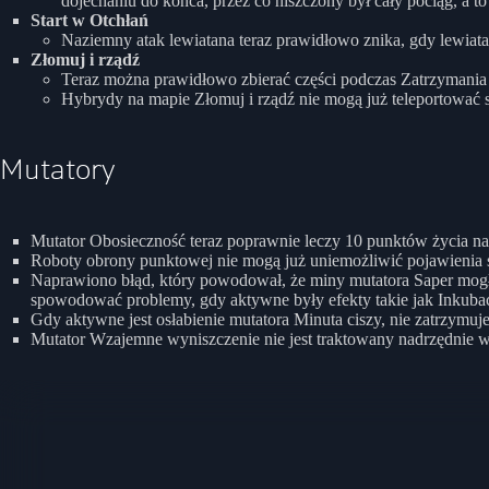
dojechaniu do końca, przez co niszczony był cały pociąg, a to 
Start w Otchłań
Naziemny atak lewiatana teraz prawidłowo znika, gdy lewiatan
Złomuj i rządź
Teraz można prawidłowo zbierać części podczas Zatrzymania
Hybrydy na mapie Złomuj i rządź nie mogą już teleportować s
Mutatory
Mutator Obosieczność teraz poprawnie leczy 10 punktów życia na
Roboty obrony punktowej nie mogą już uniemożliwić pojawienia
Naprawiono błąd, który powodował, że miny mutatora Saper mogły z
spowodować problemy, gdy aktywne były efekty takie jak Inkubac
Gdy aktywne jest osłabienie mutatora Minuta ciszy, nie zatrzymuje
Mutator Wzajemne wyniszczenie nie jest traktowany nadrzędnie w