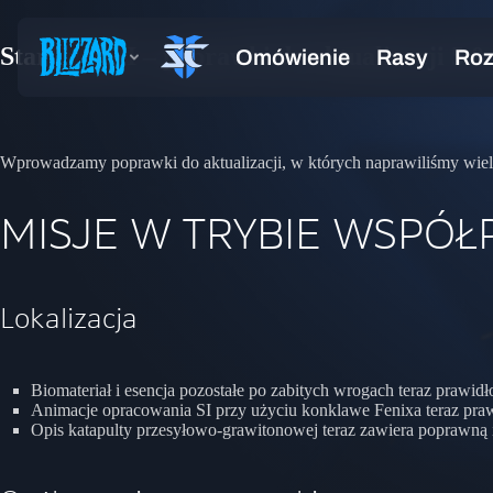
StarCraft II – poprawki do aktualizacji 5.0
Wprowadzamy poprawki do aktualizacji, w których naprawiliśmy wiel
MISJE W TRYBIE WSPÓŁ
Lokalizacja
Biomateriał i esencja pozostałe po zabitych wrogach teraz prawid
Animacje opracowania SI przy użyciu konklawe Fenixa teraz praw
Opis katapulty przesyłowo-grawitonowej teraz zawiera poprawną