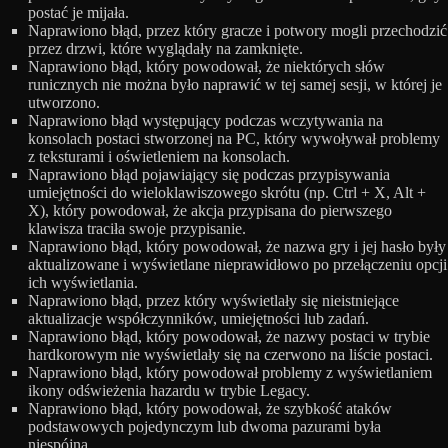
postać je mijała.
Naprawiono błąd, przez który gracze i potwory mogli przechodzić
przez drzwi, które wyglądały na zamknięte.
Naprawiono błąd, który powodował, że niektórych słów
runicznych nie można było naprawić w tej samej sesji, w której je
utworzono.
Naprawiono błąd występujący podczas wczytywania na
konsolach postaci stworzonej na PC, który wywoływał problemy
z teksturami i oświetleniem na konsolach.
Naprawiono błąd pojawiający się podczas przypisywania
umiejętności do wieloklawiszowego skrótu (np. Ctrl + X, Alt +
X), który powodował, że akcja przypisana do pierwszego
klawisza traciła swoje przypisanie.
Naprawiono błąd, który powodował, że nazwa gry i jej hasło były
aktualizowane i wyświetlane nieprawidłowo po przełączeniu opcji
ich wyświetlania.
Naprawiono błąd, przez który wyświetlały się nieistniejące
aktualizacje współczynników, umiejętności lub zadań.
Naprawiono błąd, który powodował, że nazwy postaci w trybie
hardkorowym nie wyświetlały się na czerwono na liście postaci.
Naprawiono błąd, który powodował problemy z wyświetlaniem
ikony odświeżenia hazardu w trybie Legacy.
Naprawiono błąd, który powodował, że szybkość ataków
podstawowych pojedynczym lub dwoma pazurami była
niespójna.