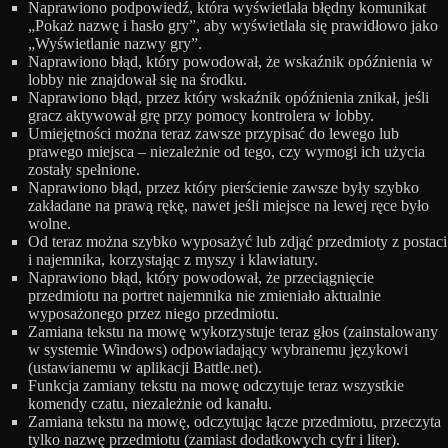
Naprawiono podpowiedź, która wyświetlała błędny komunikat
„Pokaż nazwę i hasło gry”, aby wyświetlała się prawidłowo jako
„Wyświetlanie nazwy gry”.
Naprawiono błąd, który powodował, że wskaźnik opóźnienia w
lobby nie znajdował się na środku.
Naprawiono błąd, przez który wskaźnik opóźnienia znikał, jeśli
gracz aktywował grę przy pomocy kontrolera w lobby.
Umiejętności można teraz zawsze przypisać do lewego lub
prawego miejsca – niezależnie od tego, czy wymogi ich użycia
zostały spełnione.
Naprawiono błąd, przez który pierścienie zawsze były szybko
zakładane na prawą rękę, nawet jeśli miejsce na lewej ręce było
wolne.
Od teraz można szybko wyposażyć lub zdjąć przedmioty z postaci
i najemnika, korzystając z myszy i klawiatury.
Naprawiono błąd, który powodował, że przeciągnięcie
przedmiotu na portret najemnika nie zmieniało aktualnie
wyposażonego przez niego przedmiotu.
Zamiana tekstu na mowę wykorzystuje teraz głos (zainstalowany
w systemie Windows) odpowiadający wybranemu językowi
(ustawianemu w aplikacji Battle.net).
Funkcja zamiany tekstu na mowę odczytuje teraz wszystkie
komendy czatu, niezależnie od kanału.
Zamiana tekstu na mowę, odczytując łącze przedmiotu, przeczyta
tylko nazwę przedmiotu (zamiast dodatkowych cyfr i liter).