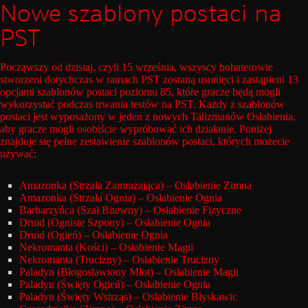
Nowe szablony postaci na
PST
Począwszy od dzisiaj, czyli 15 września, wszyscy bohaterowie
stworzeni dotychczas w ramach PST zostaną usunięci i zastąpieni 13
opcjami szablonów postaci poziomu 85, które gracze będą mogli
wykorzystać podczas trwania testów na PST. Każdy z szablonów
postaci jest wyposażony w jeden z nowych Talizmanów Osłabienia,
aby gracze mogli osobiście wypróbować ich działanie. Poniżej
znajduje się pełne zestawienie szablonów postaci, których możecie
używać:
Amazonka (Strzała Zamrażająca) – Osłabienie Zimna
Amazonka (Strzała Ognia) – Osłabienie Ognia
Barbarzyńca (Szał Bitewny) – Osłabienie Fizyczne
Druid (Ogniste Szpony) – Osłabienie Ognia
Druid (Ogień) – Osłabienie Ognia
Nekromanta (Kości) – Osłabienie Magii
Nekromanta (Trucizny) – Osłabienie Trucizny
Paladyn (Błogosławiony Młot) – Osłabienie Magii
Paladyn (Święty Ogień) – Osłabienie Ognia
Paladyn (Święty Wstrząs) – Osłabienie Błyskawic