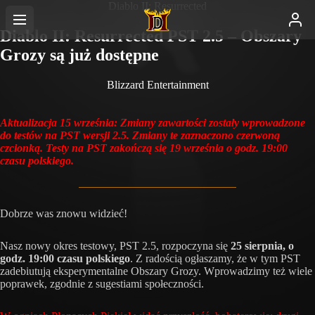
Diablo II: Resurrected
Diablo II: Resurrected PST 2.5 – Obszary
Grozy są już dostępne
Blizzard Entertainment
Aktualizacja 15 września: Zmiany zawartości zostały wprowadzone
do testów na PST wersji 2.5. Zmiany te zaznaczono czerwoną
czcionką. Testy na PST zakończą się 19 września o godz. 19:00
czasu polskiego.
Dobrze was znowu widzieć!
Nasz nowy okres testowy, PST 2.5, rozpoczyna się
25 sierpnia, o
godz. 19:00 czasu polskiego
. Z radością ogłaszamy, że w tym PST
zadebiutują eksperymentalne Obszary Grozy. Wprowadzimy też wiele
poprawek, zgodnie z sugestiami społeczności.