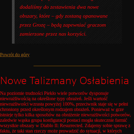
dodaliśmy do zestawienia dwa nowe
obszary, które – gdy zostaną opanowane
przez Grozę – będą zapewniać graczom
zamierzone przez nas korzyści.
Powrót do góry
Nowe Talizmany Osłabienia
Na poziomie trudności Piekło wiele potworów dysponuje
niewrażliwością na określone typy obrażeń. Jeśli wartość
niewrażliwości wzrasta powyżej 100%, przeciwnik staje się w pełni
chroniony przed określonym rodzajem obrażeń. Ponieważ w grze
istnieje tylko kilka sposobów na obniżenie niewrażliwości potworów,
zaledwie wąska grupa konfiguracji postaci mogła skutecznie farmić
wszystkie obszary w Diablo II: Resurrected. Zdajemy sobie sprawę z
faktu, że taki stan rzeczy może prowadzić do sytuacji, w których