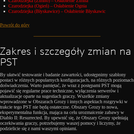
Czarodziejka (Zimno) – Osłabienie Zimna
Czarodziejka (Ogień) – Osłabienie Ognia
Czarodziejka (Błyskawice) – Osłabienie Błyskawic
Powrót do góry
Zakres i szczegóły zmian na
PST
By ułatwić testowanie i badanie zawartości, udostępnimy szablony
postaci w różnych popularnych konfiguracjach, na różnych poziomach
doświadczenia. Warto pamiętać, że wraz z postępami PST mogą
pojawić się regularne prace techniczne, wyłączenia serwerów i
aktualizacje oparte na sugestiach graczy. Wszelkie zmiany
wprowadzone w Obszarach Grozy i innych aspektach rozgrywki w
trakcie tego PST nie będą ostateczne. Obszary Grozy to nowa,
eksperymentalna funkcja, mająca na celu urozmaicenie zabawy w
Diablo II: Resurrected. By upewnić się, że Obszary Grozy spełniają
oczekiwania graczy, potrzebujemy waszej pomocy i liczymy, że
podzielicie się z nami waszymi opiniami.