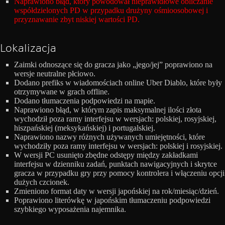
Naprawiono błąd, który powodował nieprawidłowe obliczanie
współdzielonych PD w przypadku drużyny ośmioosobowej i
przyznawanie zbyt niskiej wartości PD.
Lokalizacja
Zaimki odnoszące się do gracza jako „jego/jej” poprawiono na
wersje neutralne płciowo.
Dodano prefiks w wiadomościach online Uber Diablo, które były
otrzymywane w grach offline.
Dodano tłumaczenia podpowiedzi na mapie.
Naprawiono błąd, w którym zapis maksymalnej ilości złota
wychodził poza ramy interfejsu w wersjach: polskiej, rosyjskiej,
hiszpańskiej (meksykańskiej) i portugalskiej.
Naprawiono nazwy różnych używanych umiejętności, które
wychodziły poza ramy interfejsu w wersjach: polskiej i rosyjskiej.
W wersji PC usunięto zbędne odstępy między zakładkami
interfejsu w dzienniku zadań, punktach nawigacyjnych i skrytce
gracza w przypadku gry przy pomocy kontrolera i włączeniu opcji
dużych czcionek.
Zmieniono format daty w wersji japońskiej na rok/miesiąc/dzień.
Poprawiono literówkę w japońskim tłumaczeniu podpowiedzi
szybkiego wyposażenia najemnika.