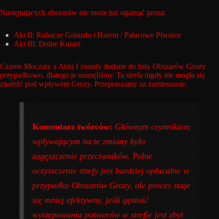
Następujących obszarów nie może już ogarnąć groza:
Akt II: Robacze Gniazdo i Harem / Pałacowe Piwnice
Akt III: Dolne Kurast
Czarne Moczary z Aktu I zostały dodane do listy Obszarów Grozy
przypadkowo, dlatego je usunęliśmy. Ta strefa nigdy nie mogła się
znaleźć pod wpływem Grozy. Przepraszamy za zamieszanie.
Komentarz twórców:
Głównym czynnikiem
wpływającym na te zmiany było
zagęszczenie przeciwników. Pełne
oczyszczenie strefy jest bardziej opłacalne w
przypadku Obszarów Grozy, ale proces staje
się mniej efektywny, jeśli gęstość
występowania potworów w strefie jest zbyt