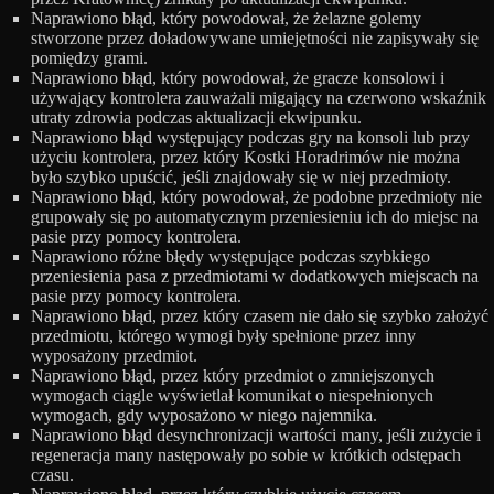
Naprawiono błąd, który powodował, że żelazne golemy
stworzone przez doładowywane umiejętności nie zapisywały się
pomiędzy grami.
Naprawiono błąd, który powodował, że gracze konsolowi i
używający kontrolera zauważali migający na czerwono wskaźnik
utraty zdrowia podczas aktualizacji ekwipunku.
Naprawiono błąd występujący podczas gry na konsoli lub przy
użyciu kontrolera, przez który Kostki Horadrimów nie można
było szybko upuścić, jeśli znajdowały się w niej przedmioty.
Naprawiono błąd, który powodował, że podobne przedmioty nie
grupowały się po automatycznym przeniesieniu ich do miejsc na
pasie przy pomocy kontrolera.
Naprawiono różne błędy występujące podczas szybkiego
przeniesienia pasa z przedmiotami w dodatkowych miejscach na
pasie przy pomocy kontrolera.
Naprawiono błąd, przez który czasem nie dało się szybko założyć
przedmiotu, którego wymogi były spełnione przez inny
wyposażony przedmiot.
Naprawiono błąd, przez który przedmiot o zmniejszonych
wymogach ciągle wyświetlał komunikat o niespełnionych
wymogach, gdy wyposażono w niego najemnika.
Naprawiono błąd desynchronizacji wartości many, jeśli zużycie i
regeneracja many następowały po sobie w krótkich odstępach
czasu.