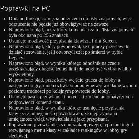
Poprawki na PC
Dodano funkcję cofnięcia odrzucenia do listy znajomych, więc
odrzucenie nie będzie już obowiązywać na zawsze.
Naprawiono błąd, przez który komenda czatu „/lista znajomych”
była obcinana po 256 znakach.
Usunięto możliwość przypisania klawisza Print Screen.
Naprawiono błąd, który powodował, że u graczy przestawało
działać sterowanie, jeśli otworzyli czat po śmierci w trybie
Legacy.
Naprawiono błąd, w wyniku którego odnośnik na czacie
przekraczający długość jednej linii nie mógł być wybrany albo
wyświetlony.
Naprawiono błąd, przez który wejście gracza do lobby, a
następnie do gry, uniemożliwiało poprawne wyświetlanie wyboru
poziomu trudności po kolejnym powrocie do lobby.
Usunięto pasek przewijania i przyciski z menu automatycznych
podpowiedzi komend czatu.
Naprawiono błąd, w wyniku którego usunięcie przypisania
klawisza z umiejętności powodowało, że nieprzypisana
umiejętność wciąż wyświetlała się jako przypisana.
Poprawiono przewijanie sezonu rankingowego, typu rankingu i
rozwijanego menu klasy w zakładce rankingów w lobby gry
sieciowej.