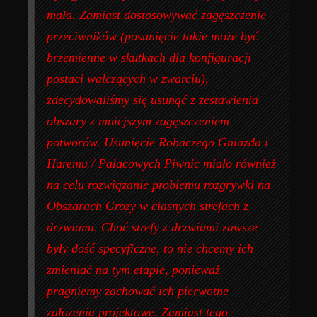
mała. Zamiast dostosowywać zagęszczenie
przeciwników (posunięcie takie może być
brzemienne w skutkach dla konfiguracji
postaci walczących w zwarciu),
zdecydowaliśmy się usunąć z zestawienia
obszary z mniejszym zagęszczeniem
potworów. Usunięcie Robaczego Gniazda i
Haremu / Pałacowych Piwnic miało również
na celu rozwiązanie problemu rozgrywki na
Obszarach Grozy w ciasnych strefach z
drzwiami. Choć strefy z drzwiami zawsze
były dość specyficzne, to nie chcemy ich
zmieniać na tym etapie, ponieważ
pragniemy zachować ich pierwotne
założenia projektowe. Zamiast tego