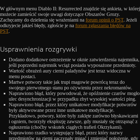
W głównym menu Diablo II: Resurrected znajdzie się ankieta, w której
możecie zamieścić swoje uwagi dotyczące Obszarów Grozy.
Zachęcamy do dzielenia się wrażeniami na
forum opinii o PST
. Jeżeli
odkryjecie jakieś błędy, zgłoście je na
forum zgłaszania błędów na
PST
.
Usprawnienia rozgrywki
Dodano dodatkowe ostrzeżenie w oknie zatwierdzenia najemnika,
jeśli poprzedni najemnik wciąż posiada wyposażone przedmioty.
Wartość obrażeń aury cierni paladynów jest teraz widoczna w
menu postaci.
Martwe potwory takie jak trupi magowie powrócą teraz do
swojego pierwotnego stanu po ożywieniu przez nekromantów.
Naprawiono błąd, który powodował, że opóźnienie czarów mogło
ulec desynchronizacji w przypadku zbyt wysokiej wartości ping.
Naprawiono błąd, przez który unikatowe modyfikacje potworów
były aktywowane przez inne unikatowe modyfikacje.
Przykładowo, potwory, które były zaklęte zarówno błyskawicami
i ogniem, tworzyły eksplozję zawsze, gdy musiały się otrząsnąć z
ogłuszenia (choćby wskutek ciągłych trafień Okrzykami).
Naprawiono rzadko występujący błąd, przez który nazwy
przedmiotów na ziemi zaczynały migać i zmieniać położenie, gdy