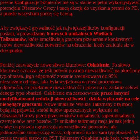
pewne konfiguracje bohaterów nie są w stanie w pełni wykorzystywać
potencjału Obszarów Grozy i tracą okazję do uzyskania premii do PD,
a przede wszystkim gorzej się bawią.
Aby zwiększyć grywalność jak największej liczby konfiguracji
postaci, wprowadzamy
6 nowych unikalnych Wielkich
Talizmanów
, które umożliwiają graczom przełamanie konkretnych
typów niewrażliwości potworów na obrażenia, kiedy znajdują się w
ekwipunku.
Poniżej zauważycie nowe słowo kluczowe:
Osłabienie
. To słowo
kluczowe oznacza, że jeśli potwór posiada niewrażliwość na określony
typ obrażeń, jego odporność zostanie zredukowana do 95%
niezależnie od tego, jaka była wyjściowa wartość procentowa
odporności, co przełamuje niewrażliwość i pozwala na zadanie celowi
danego typu obrażeń. Osłabienie ma zastosowanie
przed innymi
modyfikatorami redukcji niewrażliwości
i
działa wyłącznie na cele
niebędące graczami
. Nowe unikalne Wielkie Talizmany z tą mocą
będą się pojawiać wśród łupów upuszczanych wyłącznie na
Obszarach Grozy przez przeciwników unikalnych, superunikalnych,
czempionów oraz bossów. Te unikalne talizmany mają jednak jedną
wadę: co prawda ograniczają niewrażliwość potworów, ale
jednocześnie zmniejszają waszą odporność na ten sam typ obrażeń. W
czasie trwania testów na PST Talizmany Osłabienia nie będą wypadać