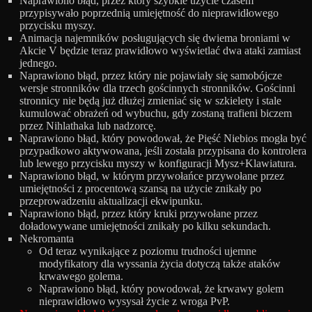
Naprawiono błąd, przez który szybkie użycie czasem
przypisywało poprzednią umiejętność do nieprawidłowego
przycisku myszy.
Animacja najemników posługujących się dwiema broniami w
Akcie V będzie teraz prawidłowo wyświetlać dwa ataki zamiast
jednego.
Naprawiono błąd, przez który nie pojawiały się samobójcze
wersje stronników dla trzech gościnnych stronników. Gościnni
stronnicy nie będą już dłużej zmieniać się w szkielety i stale
kumulować obrażeń od wybuchu, gdy zostaną trafieni biczem
przez Nihlathaka lub nadzorcę.
Naprawiono błąd, który powodował, że Pięść Niebios mogła być
przypadkowo aktywowana, jeśli została przypisana do kontrolera
lub lewego przycisku myszy w konfiguracji Mysz+Klawiatura.
Naprawiono błąd, w którym przywołańce przywołane przez
umiejętności z procentową szansą na użycie znikały po
przeprowadzeniu aktualizacji ekwipunku.
Naprawiono błąd, przez który kruki przywołane przez
doładowywane umiejętności znikały po kilku sekundach.
Nekromanta
Od teraz wynikające z poziomu trudności ujemne
modyfikatory dla wyssania życia dotyczą także ataków
krwawego golema.
Naprawiono błąd, który powodował, że krwawy golem
nieprawidłowo wysysał życie z wroga PvP.