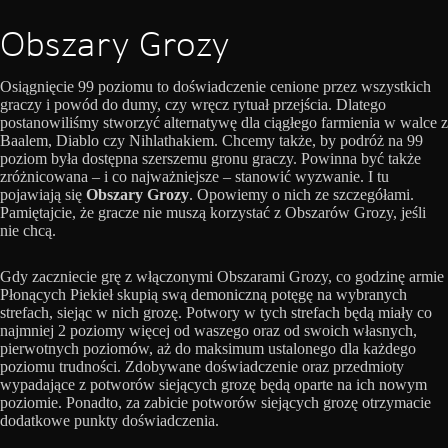
Obszary Grozy
Osiągnięcie 99 poziomu to doświadczenie cenione przez wszystkich
graczy i powód do dumy, czy wręcz rytuał przejścia. Dlatego
postanowiliśmy stworzyć alternatywę dla ciągłego farmienia w walce z
Baalem, Diablo czy Nihlathakiem. Chcemy także, by podróż na 99
poziom była dostępna szerszemu gronu graczy. Powinna być także
zróżnicowana – i co najważniejsze – stanowić wyzwanie. I tu
pojawiają się
Obszary Grozy
. Opowiemy o nich ze szczegółami.
Pamiętajcie, że gracze nie muszą korzystać z Obszarów Grozy, jeśli
nie chcą.
Gdy zaczniecie grę z włączonymi Obszarami Grozy, co godzinę armie
Płonących Piekieł skupią swą demoniczną potęgę na wybranych
strefach, siejąc w nich grozę. Potwory w tych strefach będą miały co
najmniej 2 poziomy więcej od waszego oraz od swoich własnych,
pierwotnych poziomów, aż do maksimum ustalonego dla każdego
poziomu trudności. Zdobywane doświadczenie oraz przedmioty
wypadające z potworów siejących grozę będą oparte na ich nowym
poziomie. Ponadto, za zabicie potworów siejących grozę otrzymacie
dodatkowe punkty doświadczenia.