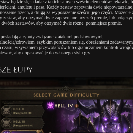
staw będzie się składał z takich samych sześciu elementów: rękawic, 
erścieni, amuletu i pasa. Każdy zestaw zapewnia dwie niepowtarzalne
 noszenie trzech, a drugą za wyposażenie sześciu jego części. Możecie
ły zestaw, aby otrzymać dwie zapewniane przezeń premie, lub połączyć
 dwóch zestawów, aby otrzymać dwie różne, pomniejsze premie.
posiadają atrybuty związane z atakami podstawowymi,
lnością/zdrowiem, szybkim poruszaniem się, obrażeniami zadawanym
 czasu, wzywaniem przywołańców lub ograniczaniem kontroli wrogów
eszać, aby dopasować je do własnego stylu gry.
SZE ŁUPY