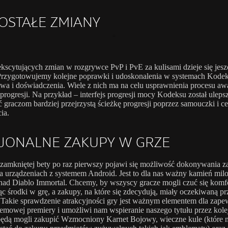
OSTAŁE ZMIANY
kscytujących zmian w rozgrywce PvP i PvE za kulisami dzieje się jesz
Przygotowujemy kolejne poprawki i udoskonalenia w systemach Kodek
twa i doświadczenia. Wiele z nich ma na celu usprawnienia procesu a
i progresji. Na przykład – interfejs progresji mocy Kodeksu został uleps
 graczom bardziej przejrzystą ścieżkę progresji poprzez samouczki i ce
ia.
JONALNE ZAKUPY W GRZE
zamkniętej bety po raz pierwszy pojawi się możliwość dokonywania 
a urządzeniach z systemem Android. Jest to dla nas ważny kamień mi
nad Diablo Immortal. Chcemy, by wszyscy gracze mogli czuć się komf
ąc środki w grę, a zakupy, na które się zdecydują, miały oczekiwaną pr
 Takie sprawdzenie atrakcyjności gry jest ważnym elementem dla zape
emowej premiery i umożliwi nam wspieranie naszego tytułu przez kolej
będą mogli zakupić Wzmocniony Karnet Bojowy, wieczne kule (które