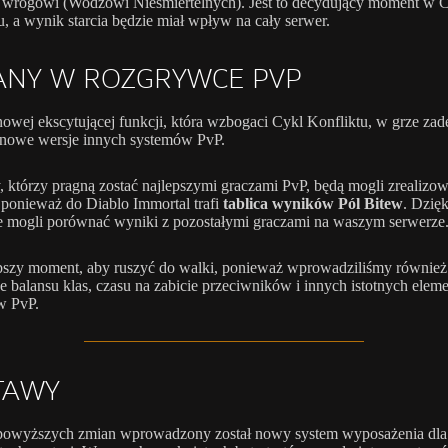
 wrogowi (Wodzowi Nieśmiertelnych). Jest to decydujący moment w 
u, a wynik starcia będzie miał wpływ na cały serwer.
ANY W ROZGRYWCE PVP
owej ekscytującej funkcji, która wzbogaci Cykl Konfliktu, w grze zad
 nowe wersje innych systemów PvP.
 którzy pragną zostać najlepszymi graczami PvP, będą mogli zrealizo
 ponieważ do Diablo Immortal trafi
tablica wyników Pól Bitew
. Dzięk
e mogli porównać wyniki z pozostałymi graczami na waszym serwerze
pszy moment, aby ruszyć do walki, ponieważ wprowadziliśmy równie
e balansu klas, czasu na zabicie przeciwników i innych istotnych ele
w PvP.
TAWY
powyższych zmian wprowadzony został nowy system wyposażenia dla