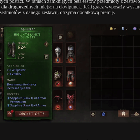
tych postaci. W ramach zamkniętych beta-testów przedmioty z zestaw
 dla drugorzędnych miejsc na ekwipunek. Jeśli gracz wyposaży wystar
rzedmiotów z danego zestawu, otrzyma dodatkową premię.