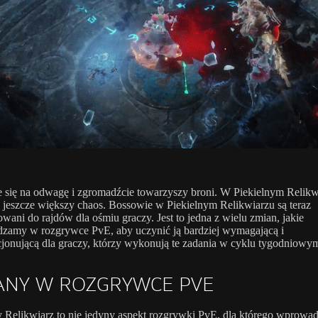
e się na odwagę i zgromadźcie towarzyszy broni. W Piekielnym Relikw
 jeszcze większy chaos. Bossowie w Piekielnym Relikwiarzu są teraz
owani do rajdów dla ośmiu graczy. Jest to jedna z wielu zmian, jakie
zamy w rozgrywce PvE, aby uczynić ją bardziej wymagającą i
cjonującą dla graczy, którzy wykonują te zadania w cyklu tygodniowy
ANY W ROZGRYWCE PVE
y Relikwiarz to nie jedyny aspekt rozgrywki PvE, dla którego wprowad