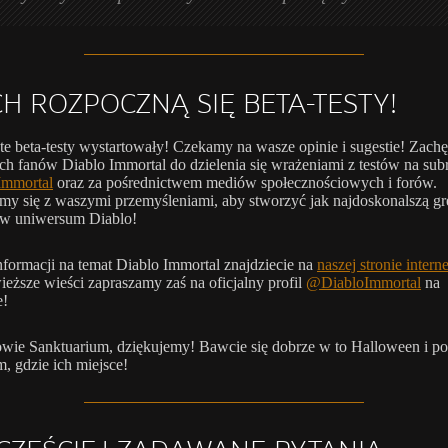
CH ROZPOCZNĄ SIĘ BETA-TESTY!
e beta-testy wystartowały! Czekamy na wasze opinie i sugestie! Zac
ch fanów Diablo Immortal do dzielenia się wrażeniami z testów na sub
Immortal
oraz za pośrednictwem mediów społecznościowych i forów.
y się z waszymi przemyśleniami, aby stworzyć jak najdoskonalszą gr
 w uniwersum Diablo!
nformacji na temat Diablo Immortal znajdziecie na
naszej stronie intern
ieższe wieści zapraszamy zaś na oficjalny profil
@DiabloImmortal
na
e!
wie Sanktuarium, dziękujemy! Bawcie się dobrze w to Halloween i po
 gdzie ich miejsce!