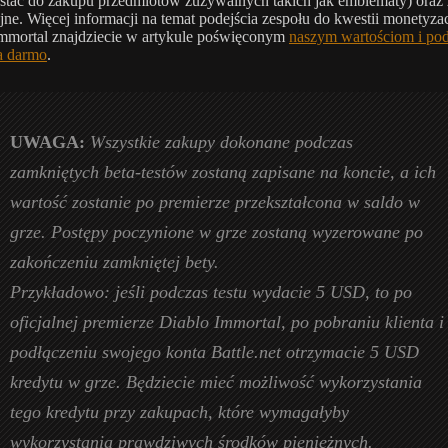
tać do zakupu przedmiotów zużywalnych takich jak emblematy) oraz
ne. Więcej informacji na temat podejścia zespołu do kwestii monetyza
mmortal znajdziecie w artykule poświęconym
naszym wartościom i pod
a darmo
.
UWAGA:
Wszystkie zakupy dokonane podczas
zamkniętych beta-testów zostaną zapisane na koncie, a ich
wartość zostanie po premierze przekształcona w saldo w
grze. Postępy poczynione w grze zostaną wyzerowane po
zakończeniu zamkniętej bety.
Przykładowo: jeśli podczas testu wydacie 5 USD, to po
oficjalnej premierze Diablo Immortal, po pobraniu klienta i
podłączeniu swojego konta Battle.net otrzymacie 5 USD
kredytu w grze. Będziecie mieć możliwość wykorzystania
tego kredytu przy zakupach, które wymagałyby
wykorzystania prawdziwych środków pieniężnych.