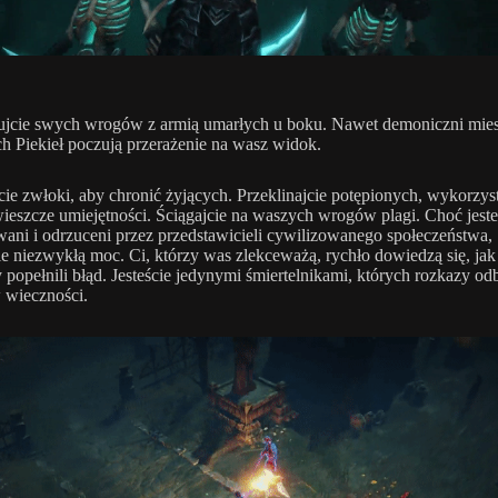
ujcie swych wrogów z armią umarłych u boku. Nawet demoniczni mie
h Piekieł poczują przerażenie na wasz widok.
ie zwłoki, aby chronić żyjących. Przeklinajcie potępionych, wykorzys
ieszcze umiejętności. Ściągajcie na waszych wrogów plagi. Choć jeste
ni i odrzuceni przez przedstawicieli cywilizowanego społeczeństwa,
ie niezwykłą moc. Ci, którzy was zlekceważą, rychło dowiedzą się, jak
popełnili błąd. Jesteście jedynymi śmiertelnikami, których rozkazy odbi
 wieczności.