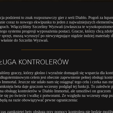
cja podziemi to znak rozpoznawczy gier z serii Diablo. Pogoń za łupam
ie coraz to nowego ekwipunku to jeden z najważniejszych elementó
 grach. Włączyliśmy Szczeliny Wyzwań (zwłaszcza te wysokopoziomo
zego systemu progresji wyposażenia postaci. Gracze, którzy chcą zdob
y sprzęt, muszą wyruszyć po niewystępujące nigdzie indziej materiały 
 właśnie do Szczelin Wyzwań.
ŁUGA KONTROLERÓW
liśmy graczy, którzy głośno i wyraźnie domagali się wsparcia dla kont
ługoterminowym celem jest obecnie zapewnienie pełnej obsługi kont
 Immortal. Jeszcze nie udało nam się osiągnąć tego celu i czeka nas 
amknięta beta daje graczom wczesny podgląd tej funkcji. To zaledwie 
 na obsługę kontrolerów w Diablo Immortal, ale umożliwi on graczom
ie się po świecie i walkę z potworami. Ze względu na wczesny etap pr
 będą na razie obowiązywać pewne ograniczenia:
zas zamkniętej bety obsługa przy pomocy kontrolera nie będzie możli