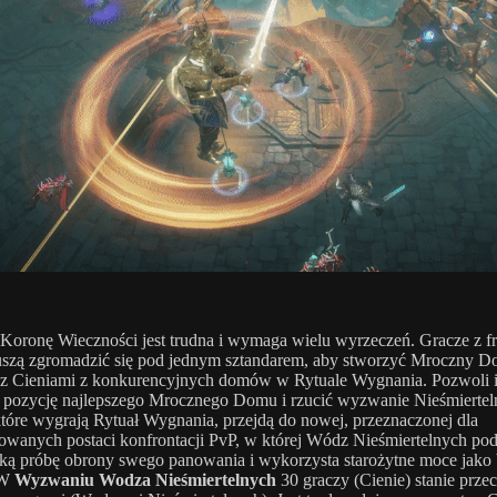
Koronę Wieczności jest trudna i wymaga wielu wyrzeczeń. Gracze z fr
szą zgromadzić się pod jednym sztandarem, aby stworzyć Mroczny D
 z Cieniami z konkurencyjnych domów w Rytuale Wygnania. Pozwoli 
 pozycję najlepszego Mrocznego Domu i rzucić wyzwanie Nieśmierte
które wygrają Rytuał Wygnania, przejdą do nowej, przeznaczonej dla
wanych postaci konfrontacji PvP, w której Wódz Nieśmiertelnych po
ką próbę obrony swego panowania i wykorzysta starożytne moce jako
 W
Wyzwaniu Wodza Nieśmiertelnych
30 graczy (Cienie) stanie prze