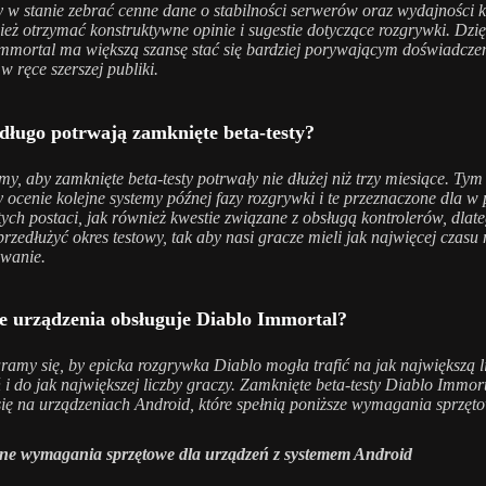
 w stanie zebrać cenne dane o stabilności serwerów oraz wydajności kl
ież otrzymać konstruktywne opinie i sugestie dotyczące rozgrywki. Dzi
mmortal ma większą szansę stać się bardziej porywającym doświadcze
 w ręce szerszej publiki.
 długo potrwają zamknięte beta-testy?
y, aby zamknięte beta-testy potrwały nie dłużej niż trzy miesiące. Ty
ocenie kolejne systemy późnej fazy rozgrywki i te przeznaczone dla w 
tych postaci, jak również kwestie związane z obsługą kontrolerów, dlat
rzedłużyć okres testowy, tak aby nasi gracze mieli jak najwięcej czasu 
wanie.
ie urządzenia obsługuje Diablo Immortal?
ramy się, by epicka rozgrywka Diablo mogła trafić na jak największą l
 i do jak największej liczby graczy. Zamknięte beta-testy Diablo Immor
ię na urządzeniach Android, które spełnią poniższe wymagania sprzęt
ne wymagania sprzętowe dla urządzeń z systemem Android