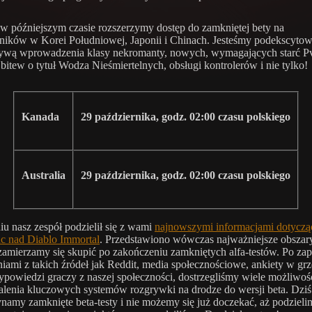
w późniejszym czasie rozszerzymy dostęp do zamkniętej bety na
ików w Korei Południowej, Japonii i Chinach. Jesteśmy podekscytow
tywą wprowadzenia klasy nekromanty, nowych, wymagających starć P
 bitew o tytuł Wodza Nieśmiertelnych, obsługi kontrolerów i nie tylko!
Kanada
29 października, godz. 02:00 czasu polskiego
Australia
29 października, godz. 02:00 czasu polskiego
iu nasz zespół podzielił się z wami
najnowszymi informacjami dotycz
ac nad Diablo Immortal
. Przedstawiono wówczas najważniejsze obszary
zamierzamy się skupić po zakończeniu zamkniętych alfa-testów. Po za
iniami z takich źródeł jak Reddit, media społecznościowe, ankiety w grz
powiedzi graczy z naszej społeczności, dostrzegliśmy wiele możliwoś
lenia kluczowych systemów rozgrywki na drodze do wersji beta. Dziś
namy zamknięte beta-testy i nie możemy się już doczekać, aż podzielim