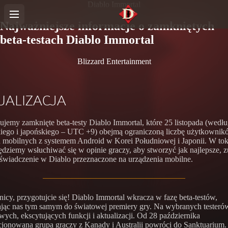
Diablo Immortal
Najważniejsze informacje o zamkniętych
beta-testach Diablo Immortal
Blizzard Entertainment
UALIZACJA
jemy zamknięte beta-testy Diablo Immortal, które 25 listopada (wedłu
iego i japońskiego – UTC +9) obejmą ograniczoną liczbę użytkowni
 mobilnych z systemem Android w Korei Południowej i Japonii. W tok
ędziemy wsłuchiwać się w opinie graczy, aby stworzyć jak najlepsze, z
wiadczenie w Diablo przeznaczone na urządzenia mobilne.
icy, przygotujcie się! Diablo Immortal wkracza w fazę beta-testów,
ając nas tym samym do światowej premiery gry. Na wybranych testeró
wych, ekscytujących funkcji i aktualizacji. Od 28 października
jonowana grupa graczy z Kanady i Australii powróci do Sanktuarium.