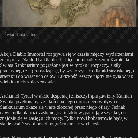
Świat Sanktuarium
Akcja Diablo Immortal rozgrywa się w czasie między wydarzeniami
znanymi z Diablo II a Diablo III. Pięć lat po zniszczeniu Kamienia
Świata Sanktuarium pogrążone jest w mroku i rozpaczy, a siły
pradawnego zła gromadzą się, by wykorzystać odłamki strzaskanego
artefaktu do własnych celów. Ludzkość jeszcze nigdy nie była w tak
wielkim niebezpieczeństwie.
Archanioł Tyrael w akcie desperacji zniszczył splugawiony Kamień
Świata, przekonany, że ukrócenie jego mrocznego wpływu na
Sanktuarium okaże się warte złożonej przez niego ofiary. Jednak
nawet odłamki roztrzaskanego artefaktu wypaczają wszystko, co
znajdzie się w zasięgu ich mocy. Tylko nowi bohaterowie będą w
stanie ocalić świat przed pogrążeniem się w chaosie.
Poszukiwacze przygód przemierzą Sanktuarium wzdłuż i wszerz, by