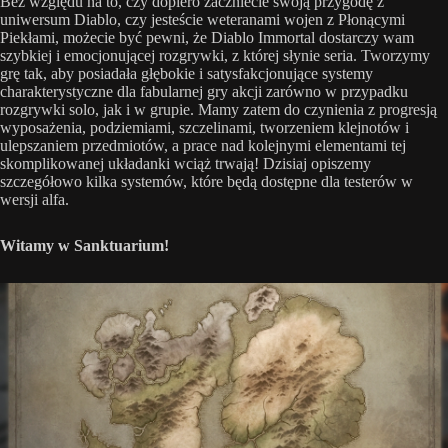
Bez względu na to, czy dopiero zaczniecie swoją przygodę z
uniwersum Diablo, czy jesteście weteranami wojen z Płonącymi
Piekłami, możecie być pewni, że Diablo Immortal dostarczy wam
szybkiej i emocjonującej rozgrywki, z której słynie seria. Tworzymy
grę tak, aby posiadała głębokie i satysfakcjonujące systemy
charakterystyczne dla fabularnej gry akcji zarówno w przypadku
rozgrywki solo, jak i w grupie. Mamy zatem do czynienia z progresją
wyposażenia, podziemiami, szczelinami, tworzeniem klejnotów i
ulepszaniem przedmiotów, a prace nad kolejnymi elementami tej
skomplikowanej układanki wciąż trwają! Dzisiaj opiszemy
szczegółowo kilka systemów, które będą dostępne dla testerów w
wersji alfa.
Witamy w Sanktuarium!