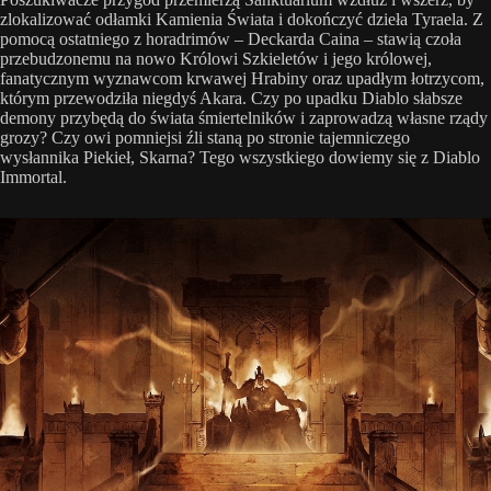
zlokalizować odłamki Kamienia Świata i dokończyć dzieła Tyraela. Z
pomocą ostatniego z horadrimów – Deckarda Caina – stawią czoła
przebudzonemu na nowo Królowi Szkieletów i jego królowej,
fanatycznym wyznawcom krwawej Hrabiny oraz upadłym łotrzycom,
którym przewodziła niegdyś Akara. Czy po upadku Diablo słabsze
demony przybędą do świata śmiertelników i zaprowadzą własne rządy
grozy? Czy owi pomniejsi źli staną po stronie tajemniczego
wysłannika Piekieł, Skarna? Tego wszystkiego dowiemy się z Diablo
Immortal.