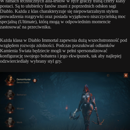
W ramach technicznych alfa-testów w ręce graczy trafią cztery klasy
postaci. Są to ulubieńcy fanów znani z poprzednich odsłon sagi
Diablo. Każda z klas charakteryzuje się niepowtarzalnym stylem
prowadzenia rozgrywki oraz posiada wyjątkowo niszczycielską moc
specjalną (Ultimate), którą mogą w odpowiednim momencie
zastosować na przeciwniku.
Każda klasa w Diablo Immortal zapewnia dużą wszechstronność pod
względem rozwoju zdolności. Podczas poszukiwań odłamków
Kamienia Świata będziecie mogli w pełni spersonalizować
konfigurację swojego bohatera i jego ekwipunek, tak aby najlepiej
odzwierciedlały wybrany styl gry.