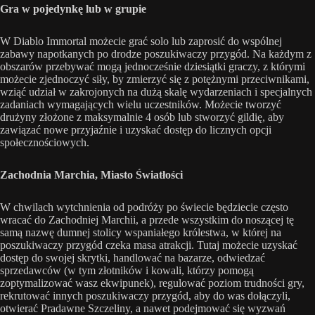
Gra w pojedynkę lub w grupie
W Diablo Immortal możecie grać solo lub zaprosić do wspólnej
zabawy napotkanych po drodze poszukiwaczy przygód. Na każdym z
obszarów przebywać mogą jednocześnie dziesiątki graczy, z którymi
możecie zjednoczyć siły, by zmierzyć się z potężnymi przeciwnikami,
wziąć udział w zakrojonych na dużą skalę wydarzeniach i specjalnych
zadaniach wymagających wielu uczestników. Możecie tworzyć
drużyny złożone z maksymalnie 4 osób lub stworzyć gildię, aby
zawiązać nowe przyjaźnie i uzyskać dostęp do licznych opcji
społecznościowych.
Zachodnia Marchia, Miasto Światłości
W chwilach wytchnienia od podróży po świecie będziecie często
wracać do Zachodniej Marchii, a przede wszystkim do noszącej tę
samą nazwę dumnej stolicy wspaniałego królestwa, w której na
poszukiwaczy przygód czeka masa atrakcji. Tutaj możecie uzyskać
dostęp do swojej skrytki, handlować na bazarze, odwiedzać
sprzedawców (w tym złotników i kowali, którzy pomogą
zoptymalizować wasz ekwipunek), regulować poziom trudności gry,
rekrutować innych poszukiwaczy przygód, aby do was dołączyli,
otwierać Pradawne Szczeliny, a nawet podejmować się wyzwań