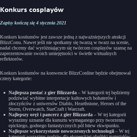
Konkurs cosplayów
Zapisy kończą się 4 stycznia 2021
Konkurs kostiumów jest zawsze jedną z najważniejszych atrakcji
BlizzConu. Nawet jeśli nie spotkamy się twarzą w twarz na scenie,
nadal chcemy dać wyróżniającym się twórcom cosplayów szansę na
zaprezentowanie swoich umiejętności w świetle wirtualnych
reflektorów.
Konkurs kostiumów na konwencie BlizzConline będzie obejmował
cztery kategorie:
Najlepsza postać z gier Blizzarda
– W kategorii tej będziemy
podziwiać wybitne interpretacje kultowych bohaterów i
złoczyńców z uniwersów Diablo, Hearthstone, Heroes of the
Storm, Overwatch, StarCraft i Warcraft.
Najlepszy oręż i pancerz z gier Blizzarda
– W tej kategorii
wyrazimy uznanie dla kunsztu wymaganego przy tworzeniu
epickiego, godnego fantastycznych pól bitew ekwipunku.
Najlepsze wykorzystanie nowoczesnych technologii
– W tej
kategorii wyrazimy podziw dla eksperckiej obróbki materiałów