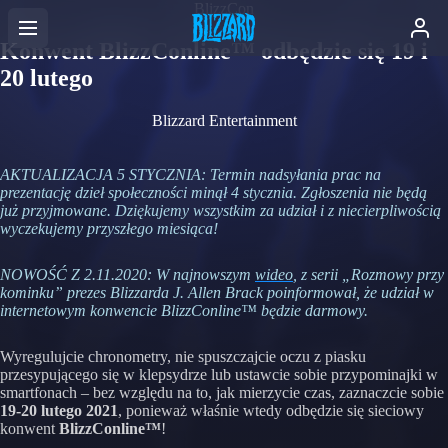
BlizzCon
Konwent BlizzConline™ odbędzie się 19 i
20 lutego
Blizzard Entertainment
AKTUALIZACJA 5 STYCZNIA: Termin nadsyłania prac na
prezentację dzieł społeczności minął 4 stycznia. Zgłoszenia nie będą
już przyjmowane. Dziękujemy wszystkim za udział i z niecierpliwością
wyczekujemy przyszłego miesiąca!
NOWOŚĆ Z 2.11.2020: W najnowszym
wideo
, z serii „Rozmowy przy
kominku” prezes Blizzarda J. Allen Brack poinformował, że udział w
internetowym konwencie BlizzConline™ będzie darmowy.
Wyregulujcie chronometry, nie spuszczajcie oczu z piasku
przesypującego się w klepsydrze lub ustawcie sobie przypominajki w
smartfonach – bez względu na to, jak mierzycie czas, zaznaczcie sobie
19-20 lutego 2021
, ponieważ właśnie wtedy odbędzie się sieciowy
konwent
BlizzConline™
!