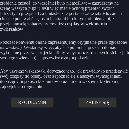
zrobienia czegoś, co wcześniej było niemożliwe – zapraszamy na
scenę waszych pupili! Jeśli więc macie ochotę przebrać swoich
futrzastych przyjaciół za fantastyczne postacie ze świata Blizzarda i
chcecie pochwalić się psami, kotami lub innymi ulubieńcami, z
przyjemnością zobaczymy również
cosplay w wykonaniu
zwierzaków
.
Podczas konwentu online zaprezentujemy oryginalne prace zgłoszone
na wystawę. Wystarczy więc, abyście po prostu przesłali do nas
wykonane przez was zdjęcia i filmy, a być może zobaczycie siebie (lub
swojego zwierzaka) na przyszłorocznym pokazie.
Aby uzyskać wskazówki dotyczące tego, jak prawidłowo przedstawić
swój cosplay do oceny, oraz zapoznać się z naszymi wymaganiami
dotyczącymi jakości kostiumów oraz innymi ważnymi kryteriami,
zajrzyjcie do regulaminu.
REGULAMIN
ZAPISZ SIĘ