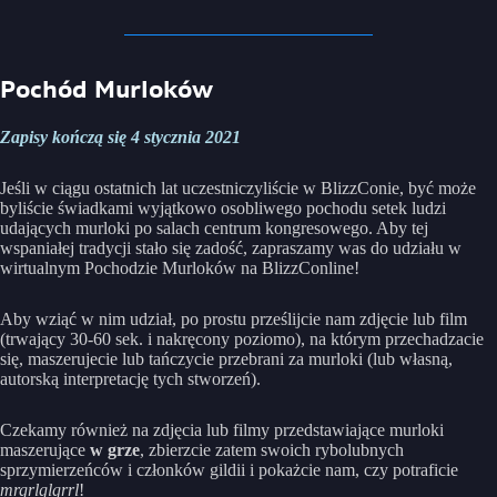
Pochód Murloków
Zapisy kończą się 4 stycznia 2021
Jeśli w ciągu ostatnich lat uczestniczyliście w BlizzConie, być może
byliście świadkami wyjątkowo osobliwego pochodu setek ludzi
udających murloki po salach centrum kongresowego. Aby tej
wspaniałej tradycji stało się zadość, zapraszamy was do udziału w
wirtualnym Pochodzie Murloków na BlizzConline!
Aby wziąć w nim udział, po prostu prześlijcie nam zdjęcie lub film
(trwający 30-60 sek. i nakręcony poziomo), na którym przechadzacie
się, maszerujecie lub tańczycie przebrani za murloki (lub własną,
autorską interpretację tych stworzeń).
Czekamy również na zdjęcia lub filmy przedstawiające murloki
maszerujące
w grze
, zbierzcie zatem swoich rybolubnych
sprzymierzeńców i członków gildii i pokażcie nam, czy potraficie
mrgrlglgrrl
!