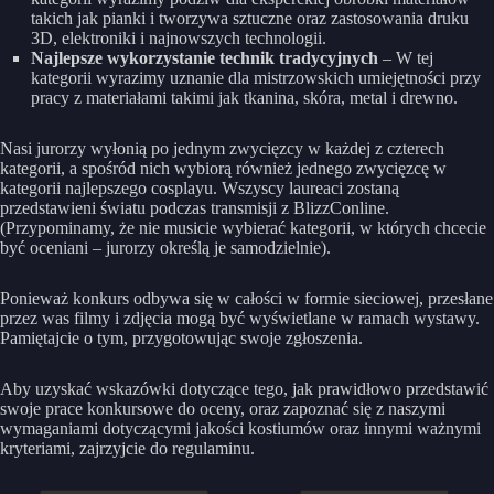
takich jak pianki i tworzywa sztuczne oraz zastosowania druku
3D, elektroniki i najnowszych technologii.
Najlepsze wykorzystanie technik tradycyjnych
– W tej
kategorii wyrazimy uznanie dla mistrzowskich umiejętności przy
pracy z materiałami takimi jak tkanina, skóra, metal i drewno.
Nasi jurorzy wyłonią po jednym zwycięzcy w każdej z czterech
kategorii, a spośród nich wybiorą również jednego zwycięzcę w
kategorii najlepszego cosplayu. Wszyscy laureaci zostaną
przedstawieni światu podczas transmisji z BlizzConline.
(Przypominamy, że nie musicie wybierać kategorii, w których chcecie
być oceniani – jurorzy określą je samodzielnie).
Ponieważ konkurs odbywa się w całości w formie sieciowej, przesłane
przez was filmy i zdjęcia mogą być wyświetlane w ramach wystawy.
Pamiętajcie o tym, przygotowując swoje zgłoszenia.
Aby uzyskać wskazówki dotyczące tego, jak prawidłowo przedstawić
swoje prace konkursowe do oceny, oraz zapoznać się z naszymi
wymaganiami dotyczącymi jakości kostiumów oraz innymi ważnymi
kryteriami, zajrzyjcie do regulaminu.