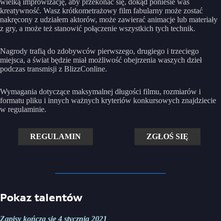
wielką improwizację, aby przekonać się, dokąd poniesie was
kreatywność. Wasz krótkometrażowy film fabularny może zostać
nakręcony z udziałem aktorów, może zawierać animacje lub materiały
z gry, a może też stanowić połączenie wszystkich tych technik.
Nagrody trafią do zdobywców pierwszego, drugiego i trzeciego
miejsca, a świat będzie miał możliwość obejrzenia waszych dzieł
podczas transmisji z BlizzConline.
Wymagania dotyczące maksymalnej długości filmu, rozmiarów i
formatu pliku i innych ważnych kryteriów konkursowych znajdziecie
w regulaminie.
REGULAMIN
ZGŁOŚ SIĘ
Pokaz talentów
Zapisy kończą się 4 stycznia 2021