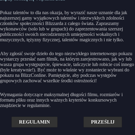
Pokaz talentów to dla nas okazja, by wyrazić nasze uznanie dla jak
najszerszej gamy wyjątkowych talentów i niezwykłych zdolności
członków społeczności Blizzarda z całego świata. Zapraszamy
wykonawców (solo lub w grupach) do zaprezentowania szerszej
publiczności swoich niecodziennych umiejętności wokalnych i
muzycznych, tężyzny fizycznej, talentów magicznych i nie tylko.
Aby zgłosić swoje dzieło do tego niezwykłego internetowego pokazu
wystarczy przesłać nam filmik, na którym zarejestrowano, jak wy lub
wasza grupa występujecie, śpiewacie, tańczycie lub robicie coś innego
(byle kreatywnie!). Być może to właśnie wy zostaniecie wybrani do
pokazu na BlizzConline. Pamiętajcie, aby podczas występów
grupowych zachować wszelkie środki ostrożności!
Wymagania dotyczące maksymalnej długości filmu, rozmiarów i
formatu pliku oraz innych ważnych kryteriów konkursowych
znajdziecie w regulaminie.
REGULAMIN
PRZEŚLIJ