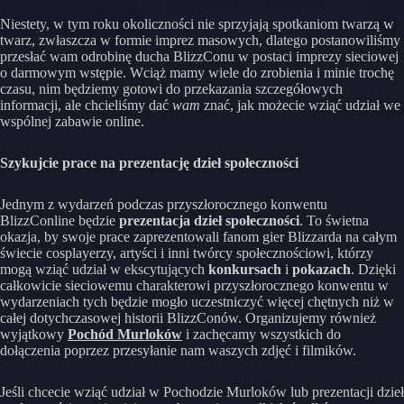
Niestety, w tym roku okoliczności nie sprzyjają spotkaniom twarzą w
twarz, zwłaszcza w formie imprez masowych, dlatego postanowiliśmy
przesłać wam odrobinę ducha BlizzConu w postaci imprezy sieciowej
o darmowym wstępie. Wciąż mamy wiele do zrobienia i minie trochę
czasu, nim będziemy gotowi do przekazania szczegółowych
informacji, ale chcieliśmy dać
wam
znać, jak możecie wziąć udział we
wspólnej zabawie online.
Szykujcie prace na prezentację dzieł społeczności
Jednym z wydarzeń podczas przyszłorocznego konwentu
BlizzConline będzie
prezentacja dzieł społeczności
. To świetna
okazja, by swoje prace zaprezentowali fanom gier Blizzarda na całym
świecie cosplayerzy, artyści i inni twórcy społecznościowi, którzy
mogą wziąć udział w ekscytujących
konkursach
i
pokazach
. Dzięki
całkowicie sieciowemu charakterowi przyszłorocznego konwentu w
wydarzeniach tych będzie mogło uczestniczyć więcej chętnych niż w
całej dotychczasowej historii BlizzConów. Organizujemy również
wyjątkowy
Pochód Murloków
i zachęcamy wszystkich do
dołączenia poprzez przesyłanie nam waszych zdjęć i filmików.
Jeśli chcecie wziąć udział w Pochodzie Murloków lub prezentacji dzieł