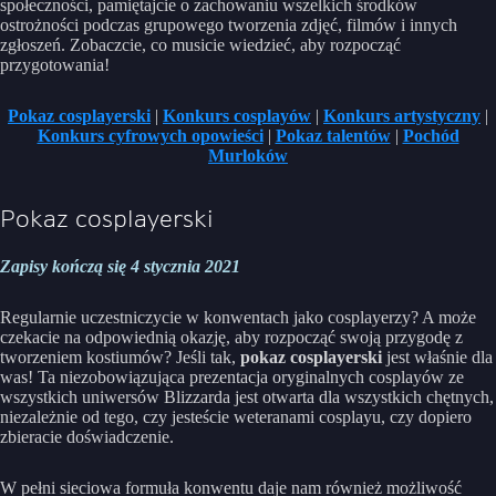
społeczności, pamiętajcie o zachowaniu wszelkich środków
ostrożności podczas grupowego tworzenia zdjęć, filmów i innych
zgłoszeń. Zobaczcie, co musicie wiedzieć, aby rozpocząć
przygotowania!
Pokaz cosplayerski
|
Konkurs cosplayów
|
Konkurs artystyczny
|
Konkurs cyfrowych opowieści
|
Pokaz talentów
|
Pochód
Murloków
Pokaz cosplayerski
Zapisy kończą się 4 stycznia 2021
Regularnie uczestniczycie w konwentach jako cosplayerzy? A może
czekacie na odpowiednią okazję, aby rozpocząć swoją przygodę z
tworzeniem kostiumów? Jeśli tak,
pokaz cosplayerski
jest właśnie dla
was! Ta niezobowiązująca prezentacja oryginalnych cosplayów ze
wszystkich uniwersów Blizzarda jest otwarta dla wszystkich chętnych,
niezależnie od tego, czy jesteście weteranami cosplayu, czy dopiero
zbieracie doświadczenie.
W pełni sieciowa formuła konwentu daje nam również możliwość