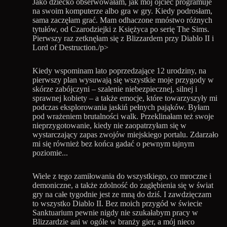
Jako dziecko obserwowałam, jak mój ojciec programuje
na swoim komputerze albo gra w gry. Kiedy podrosłam,
sama zaczęłam grać. Mam odhaczone mnóstwo różnych
tytułów, od Czarodziejki z Księżyca po serię The Sims.
Pierwszy raz zetknęłam się z Blizzardem przy Diablo II i
Lord of Destruction./p>
Kiedy wspominam lato poprzedzające 12 urodziny, na
pierwszy plan wysuwają się wszystkie moje przygody w
skórze zabójczyni – szalenie niebezpiecznej, silnej i
sprawnej kobiety – a także emocje, które towarzyszyły mi
podczas eksplorowania jaskiń pełnych pająków. Byłam
pod wrażeniem brutalności walk. Przeklinałam też swoje
nieprzygotowanie, kiedy nie zaopatrzyłam się w
wystarczający zapas zwojów miejskiego portalu. Zdarzało
mi się również bez końca gadać o pewnym tajnym
poziomie...
Wiele z tego zamiłowania do wszystkiego, co mroczne i
demoniczne, a także zdolność do zagłębienia się w świat
gry na całe tygodnie jest ze mną do dziś. I zawdzięczam
to wszystko Diablo II. Bez moich przygód w świecie
Sanktuarium pewnie nigdy nie szukałabym pracy w
Blizzardzie ani w ogóle w branży gier, a mój nieco