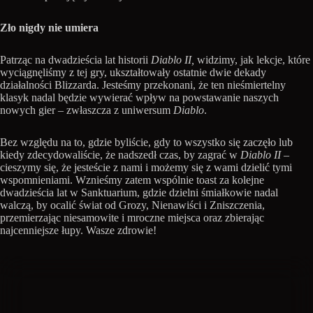
Zło nigdy nie umiera
Patrząc na dwadzieścia lat historii
Diablo II,
widzimy, jak lekcje, które
wyciągnęliśmy z tej gry, ukształtowały ostatnie dwie dekady
działalności Blizzarda. Jesteśmy przekonani, że ten nieśmiertelny
klasyk nadal będzie wywierać wpływ na powstawanie naszych
nowych gier – zwłaszcza z uniwersum
Diablo
.
Bez względu na to, gdzie byliście, gdy to wszystko się zaczęło lub
kiedy zdecydowaliście, że nadszedł czas, by zagrać w
Diablo II
–
cieszymy się, że jesteście z nami i możemy się z wami dzielić tymi
wspomnieniami. Wznieśmy zatem wspólnie toast za kolejne
dwadzieścia lat w Sanktuarium, gdzie dzielni śmiałkowie nadal
walczą, by ocalić świat od Grozy, Nienawiści i Zniszczenia,
przemierzając niesamowite i mroczne miejsca oraz zbierając
najcenniejsze łupy. Wasze zdrowie!