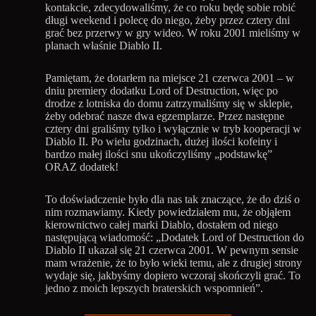
kontakcie, zdecydowaliśmy, że co roku będę sobie robić
długi weekend i polecę do niego, żeby przez cztery dni
grać bez przerwy w gry wideo. W roku 2001 mieliśmy w
planach właśnie Diablo II.
Pamiętam, że dotarłem na miejsce 21 czerwca 2001 – w
dniu premiery dodatku Lord of Destruction, więc po
drodze z lotniska do domu zatrzymaliśmy się w sklepie,
żeby odebrać nasze dwa egzemplarze. Przez następne
cztery dni graliśmy tylko i wyłącznie w tryb kooperacji w
Diablo II. Po wielu godzinach, dużej ilości kofeiny i
bardzo małej ilości snu ukończyliśmy „podstawkę”
ORAZ dodatek!
To doświadczenie było dla nas tak znaczące, że do dziś o
nim rozmawiamy. Kiedy powiedziałem mu, że objąłem
kierownictwo całej marki Diablo, dostałem od niego
następującą wiadomość: „Dodatek Lord of Destruction do
Diablo II ukazał się 21 czerwca 2001. W pewnym sensie
mam wrażenie, że to było wieki temu, ale z drugiej strony
wydaje się, jakbyśmy dopiero wczoraj skończyli grać. To
jedno z moich lepszych braterskich wspomnień”.