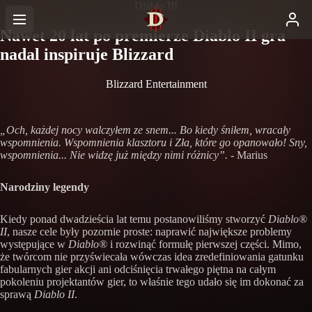
Diablo III
Nawet 20 lat po premierze Diablo II gra
nadal inspiruje Blizzard
Blizzard Entertainment
„Och, każdej nocy walczyłem ze snem... Bo kiedy śniłem, wracały
wspomnienia. Wspomnienia klasztoru i Zła, które go opanowało! Sny,
wspomnienia... Nie widzę już między nimi różnicy”.
- Marius
Narodziny legendy
Kiedy ponad dwadzieścia lat temu postanowiliśmy stworzyć
Diablo®
II
, nasze cele były pozornie proste: naprawić największe problemy
występujące w
Diablo®
i rozwinąć formułę pierwszej części. Mimo,
że twórcom nie przyświecała wówczas idea zredefiniowania gatunku
fabularnych gier akcji ani odciśnięcia trwałego piętna na całym
pokoleniu projektantów gier, to właśnie tego udało się im dokonać za
sprawą
Diablo II
.