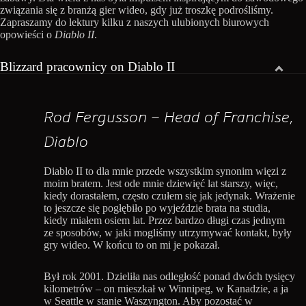
związania się z branżą gier wideo, gdy już troszkę podrośliśmy.
Zapraszamy do lektury kilku z naszych ulubionych biurowych
opowieści o
Diablo II
.
Blizzard pracownicy on Diablo II
Rod Fergusson – Head of Franchise,
Diablo
Diablo II to dla mnie przede wszystkim synonim więzi z
moim bratem. Jest ode mnie dziewięć lat starszy, więc,
kiedy dorastałem, często czułem się jak jedynak. Wrażenie
to jeszcze się pogłębiło po wyjeździe brata na studia,
kiedy miałem osiem lat. Przez bardzo długi czas jednym
ze sposobów, w jaki mogliśmy utrzymywać kontakt, były
gry wideo. W końcu to on mi je pokazał.
Był rok 2001. Dzieliła nas odległość ponad dwóch tysięcy
kilometrów – on mieszkał w Winnipeg, w Kanadzie, a ja
w Seattle w stanie Waszyngton. Aby pozostać w