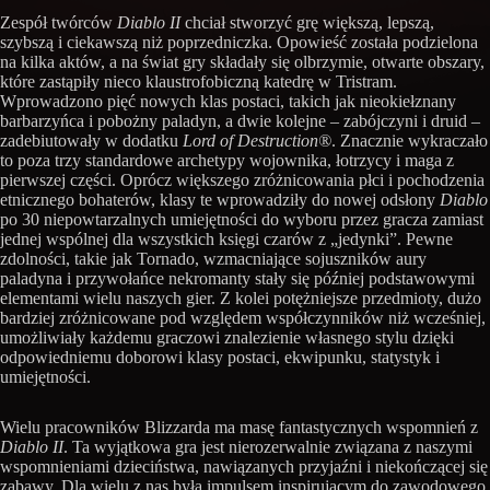
Zespół twórców
Diablo II
chciał stworzyć grę większą, lepszą,
szybszą i ciekawszą niż poprzedniczka. Opowieść została podzielona
na kilka aktów, a na świat gry składały się olbrzymie, otwarte obszary,
które zastąpiły nieco klaustrofobiczną katedrę w Tristram.
Wprowadzono pięć nowych klas postaci, takich jak nieokiełznany
barbarzyńca i pobożny paladyn, a dwie kolejne – zabójczyni i druid –
zadebiutowały w dodatku
Lord of Destruction®
. Znacznie wykraczało
to poza trzy standardowe archetypy wojownika, łotrzycy i maga z
pierwszej części. Oprócz większego zróżnicowania płci i pochodzenia
etnicznego bohaterów, klasy te wprowadziły do nowej odsłony
Diablo
po 30 niepowtarzalnych umiejętności do wyboru przez gracza zamiast
jednej wspólnej dla wszystkich księgi czarów z „jedynki”. Pewne
zdolności, takie jak Tornado, wzmacniające sojuszników aury
paladyna i przywołańce nekromanty stały się później podstawowymi
elementami wielu naszych gier. Z kolei potężniejsze przedmioty, dużo
bardziej zróżnicowane pod względem współczynników niż wcześniej,
umożliwiały każdemu graczowi znalezienie własnego stylu dzięki
odpowiedniemu doborowi klasy postaci, ekwipunku, statystyk i
umiejętności.
Wielu pracowników Blizzarda ma masę fantastycznych wspomnień z
Diablo II
. Ta wyjątkowa gra jest nierozerwalnie związana z naszymi
wspomnieniami dzieciństwa, nawiązanych przyjaźni i niekończącej się
zabawy. Dla wielu z nas była impulsem inspirującym do zawodowego