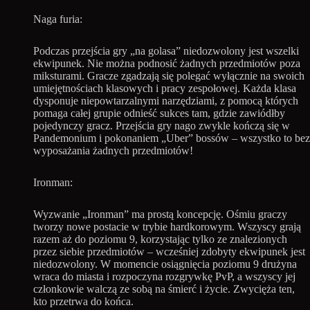
Naga furia:
Podczas przejścia gry „na golasa” niedozwolony jest wszelki
ekwipunek. Nie można podnosić żadnych przedmiotów poza
miksturami. Gracze zgadzają się polegać wyłącznie na swoich
umiejętnościach klasowych i pracy zespołowej. Każda klasa
dysponuje niepowtarzalnymi narzędziami, z pomocą których
pomaga całej grupie odnieść sukces tam, gdzie zawiódłby
pojedynczy gracz. Przejścia gry nago zwykle kończą się w
Pandemonium i pokonaniem „Uber” bossów – wszystko to bez
wyposażania żadnych przedmiotów!
Ironman:
Wyzwanie „Ironman” ma prostą koncepcję. Ośmiu graczy
tworzy nowe postacie w trybie hardkorowym. Wszyscy grają
razem aż do poziomu 9, korzystając tylko ze znalezionych
przez siebie przedmiotów – wcześniej zdobyty ekwipunek jest
niedozwolony. W momencie osiągnięcia poziomu 9 drużyna
wraca do miasta i rozpoczyna rozgrywkę PvP, a wszyscy jej
członkowie walczą ze sobą na śmierć i życie. Zwycięża ten,
kto przetrwa do końca.