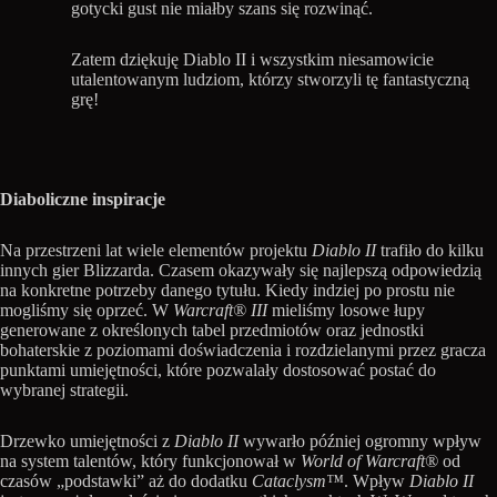
gotycki gust nie miałby szans się rozwinąć.
Zatem dziękuję Diablo II i wszystkim niesamowicie
utalentowanym ludziom, którzy stworzyli tę fantastyczną
grę!
Diaboliczne inspiracje
Na przestrzeni lat wiele elementów projektu
Diablo II
trafiło do kilku
innych gier Blizzarda. Czasem okazywały się najlepszą odpowiedzią
na konkretne potrzeby danego tytułu. Kiedy indziej po prostu nie
mogliśmy się oprzeć. W
Warcraft® III
mieliśmy losowe łupy
generowane z określonych tabel przedmiotów oraz jednostki
bohaterskie z poziomami doświadczenia i rozdzielanymi przez gracza
punktami umiejętności, które pozwalały dostosować postać do
wybranej strategii.
Drzewko umiejętności z
Diablo II
wywarło później ogromny wpływ
na system talentów, który funkcjonował w
World of Warcraft®
od
czasów „podstawki” aż do dodatku
Cataclysm™
. Wpływ
Diablo II