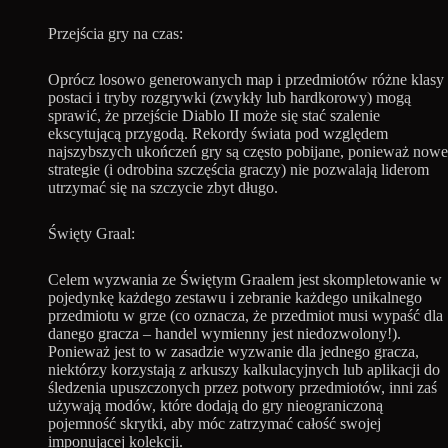
Przejścia gry na czas:
Oprócz losowo generowanych map i przedmiotów różne klasy
postaci i tryby rozgrywki (zwykły lub hardkorowy) mogą
sprawić, że przejście Diablo II może się stać szalenie
ekscytującą przygodą. Rekordy świata pod względem
najszybszych ukończeń gry są często pobijane, ponieważ nowe
strategie (i odrobina szczęścia graczy) nie pozwalają liderom
utrzymać się na szczycie zbyt długo.
Święty Graal:
Celem wyzwania ze Świętym Graalem jest skompletowanie w
pojedynkę każdego zestawu i zebranie każdego unikalnego
przedmiotu w grze (co oznacza, że przedmiot musi wypaść dla
danego gracza – handel wymienny jest niedozwolony!).
Ponieważ jest to w zasadzie wyzwanie dla jednego gracza,
niektórzy korzystają z arkuszy kalkulacyjnych lub aplikacji do
śledzenia upuszczonych przez potwory przedmiotów, inni zaś
używają modów, które dodają do gry nieograniczoną
pojemność skrytki, aby móc zatrzymać całość swojej
imponującej kolekcji.