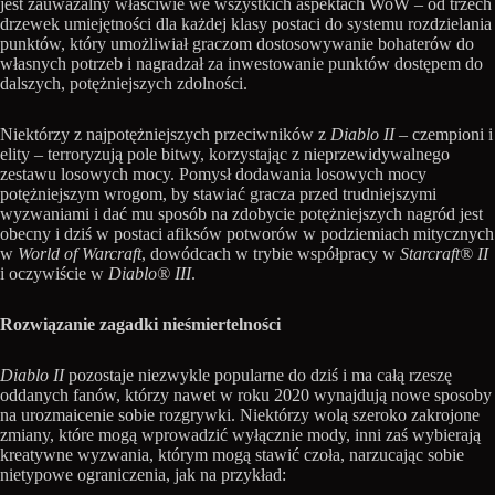
jest zauważalny właściwie we wszystkich aspektach WoW – od trzech
drzewek umiejętności dla każdej klasy postaci do systemu rozdzielania
punktów, który umożliwiał graczom dostosowywanie bohaterów do
własnych potrzeb i nagradzał za inwestowanie punktów dostępem do
dalszych, potężniejszych zdolności.
Niektórzy z najpotężniejszych przeciwników z
Diablo II
– czempioni i
elity – terroryzują pole bitwy, korzystając z nieprzewidywalnego
zestawu losowych mocy. Pomysł dodawania losowych mocy
potężniejszym wrogom, by stawiać gracza przed trudniejszymi
wyzwaniami i dać mu sposób na zdobycie potężniejszych nagród jest
obecny i dziś w postaci afiksów potworów w podziemiach mitycznych
w
World of Warcraft
, dowódcach w trybie współpracy w
Starcraft® II
i oczywiście w
Diablo® III
.
Rozwiązanie zagadki nieśmiertelności
Diablo II
pozostaje niezwykle popularne do dziś i ma całą rzeszę
oddanych fanów, którzy nawet w roku 2020 wynajdują nowe sposoby
na urozmaicenie sobie rozgrywki. Niektórzy wolą szeroko zakrojone
zmiany, które mogą wprowadzić wyłącznie mody, inni zaś wybierają
kreatywne wyzwania, którym mogą stawić czoła, narzucając sobie
nietypowe ograniczenia, jak na przykład: