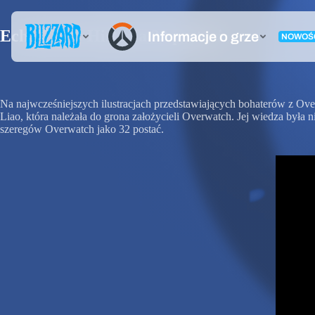
Echa Echo: Historia 32 postaci
Na najwcześniejszych ilustracjach przedstawiających bohaterów z Over
Liao, która należała do grona założycieli Overwatch. Jej wiedza był
szeregów Overwatch jako 32 postać.