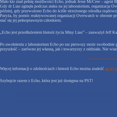
Mało kto znał pełnię możliwości Echo, jednak Jesse McCree – agent Bla
Gdy dr Liao zginęła podczas ataku na jej laboratorium, organizacja
później, gdy przewożono Echo do ściśle strzeżonego ośrodka rządoweg
Paryża, by pomóc reaktywowanej organizacji Overwatch w obronie pr
stać się jej pełnoprawnym członkiem.
„Echo jest przedłużeniem historii życia Miny Liao” – zauważył Jeff Ka
Po uwolnieniu z laboratorium Echo po raz pierwszy może swobodnie po
przyszłość – zarówno jej własną, jak i towarzyszy z oddziału. Nie wi
Więcej informacji o zdolnościach i historii Echo można znaleźć
na jej 
Szybujcie razem z Echo, która jest już dostępna na PST!