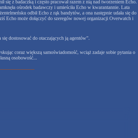
nił się z badaczką i często pracował razem z nią nad tworzeniem Echo.
zamknęła ośrodek badawczy i umieściła Echo w kwarantannie. Lata
entelmeńsku odbił Echo z rąk bandytów, a ona następnie udała się do
ziś Echo może dołączyć do szeregów nowej organizacji Overwatch i
a się dostosować do otaczających ją agentów”.
yskując coraz większą samoświadomość, wciąż zadaje sobie pytania o
własną osobowość...