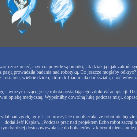
om zrozumieć, czym naprawdę są omniki, jak działają i jak zakończy
j z pasją prowadziła badania nad robotyką. Co jeszcze mogłaby odkryć
 i ostatnie, wielkie dzieło, które dr Liao miała dać światu, choć wówcz
 stworzyć uczącego się robota posiadającego zdolność adaptacji. Dzię
apewni opiekę medyczną. Wypełniłby dowolną lukę podczas misji, dopaso
wydał nań zgodę, gdy Liao uroczyście mu obiecała, że robot nie będzie
” – dodał Jeff Kaplan. „Podczas prac nad projektem Echo robot zaczął 
tym bardziej dostosowywała się do bohaterów, z którymi nieustannie pr