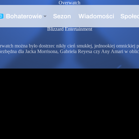
Overwatch
Blizzard Entertainment
watch można było dostrzec nikły cień smukłej, jednookiej omnickiej p
a niezbędna dla Jacka Morrisona, Gabriela Reyesa czy Any Amari w obl