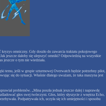
ć kryzys omniczny. Gdy doszło do zawarcia traktatu pokojowego
? Jak jeszcze dałoby się ulepszyć omniki? Odpowiedzią na wszystkie
as jeszcze o tym nie wiedziała.
ki temu, jeśli w grupie szturmowej Overwatch będzie potrzebny pilot,
wując się do sytuacji. Właśnie dlatego uważam, że taka maszyna jest
 sprawiał problemów. „Mina poszła jednak jeszcze dalej i naprawdę
naśladować głos swej twórczyni. Głos, który słyszycie z wnętrza Echo,
zebywała. Podpatrywała ich, uczyła się ich umiejętności i sposobu