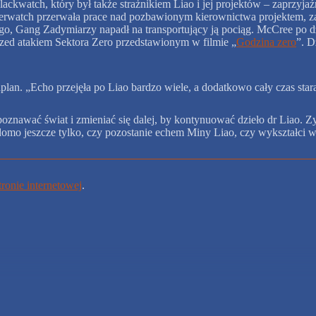
ckwatch, który był także strażnikiem Liao i jej projektów – zaprzyjaź
 Overwatch przerwała prace nad pozbawionym kierownictwa projektem, 
o, Gang Zadymiarzy napadł na transportujący ją pociąg. McCree po dż
zed atakiem Sektora Zero przedstawionym w filmie „
Godzina zero
”. D
plan. „Echo przejęła po Liao bardzo wiele, a dodatkowo cały czas star
znawać świat i zmieniać się dalej, by kontynuować dzieło dr Liao. Z
adomo jeszcze tylko, czy pozostanie echem Miny Liao, czy wykształci 
stronie internetowej
.