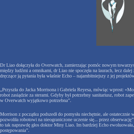
Dr Liao dołączyła do Overwatch, zamierzając pomóc nowym towarzysz
między ludźmi a omnikami, dr Liao nie spoczęła na laurach, lecz dale
dręczące ją pytania była właśnie Echo – najambitniejszy z jej projektów
„Przyszła do Jacka Morrisona i Gabriela Reyesa, mówiąc wprost: «Mogę
robot zasiądzie za sterami. Gdyby był potrzebny sanitariusz, robot z
w Overwatch wyjątkowo potrzebna”.
Morrison z początku podszedł do pomysłu niechętnie, ale ostatecznie 
pozwoliła robotowi na nieograniczone uczenie się... przez obserwację
to tak naprawdę głos doktor Miny Liao. Im bardziej Echo ewoluowała, 
postępowania”.