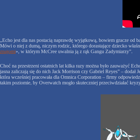
„Echo jest dla nas postacią naprawdę wyjątkową, bowiem gracze od bar
Mówi o niej z dumą, niczym rodzic, którego dorastające dziecko właśn
znajomi
», w którym McCree uwalnia ją z rąk Gangu Zadymiarzy”.
Choć na przestrzeni ostatnich lat kilka razy można było zauważyć Ec
jasna zaliczają się do nich Jack Morrison czy Gabriel Reyes” – dodał J
która wcześniej pracowała dla Omnica Corporation – firmy odpowiedzia
takim poziomie, by Overwatch mogło skuteczniej przeciwdziałać kry