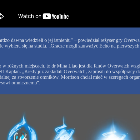
dzo dawna wiedzieli o jej istnieniu” – powiedział reżyser gry Overwat
ie wybiera się na studia. „Gracze mogli zauważyć Echo na pierwszych w
ho w różnych miejscach, to dr Mina Liao jest dla fanów Overwatch wzg
eff Kaplan. „Kiedy już zakładali Overwatch, zaprosili do współpracy do
lnej za stworzenie omników. Morrison chciał mieć w szeregach organiza
zysowi omnicznemu”.