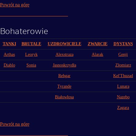
Powrót na górę
Bohaterowie
TANKI
BRUTALE
UZDROWICIELE
ZWARCIE
DYSTANS
Arthas
Leoryk
Alexstraza
Alarak
Genji
Diablo
Sonia
Jasnoskrzydła
Złomiarz
Rehgar
Kel'Thuzad
Tyrande
Lunara
Białowłosa
Nazebo
Zagara
Powrót na górę