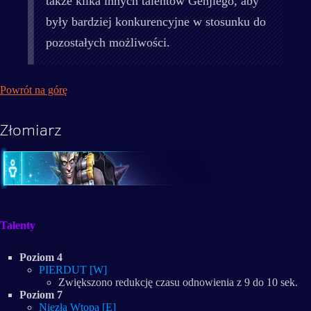
także kilka innych talentów Genjiego, aby
były bardziej konkurencyjne w stosunku do
pozostałych możliwości.
Powrót na górę
Złomiarz
Talenty
Poziom 4
PIERDUT [W]
Zwiększono redukcję czasu odnowienia z 9 do 10 sek.
Poziom 7
Niezła Wtopa [E]