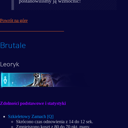
postanowiliśmy ją wzmocnić!
Powrót na górę
Brutale
Leoryk
Zdolności podstawowe i statystyki
Szkieletowy Zamach [Q]
Skrócono czas odnowienia z 14 do 12 sek.
Zmniejszono koszt z 80 do 70 pkt. many.