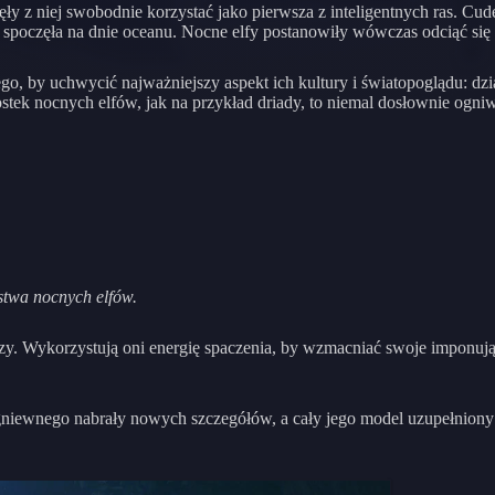
zęły z niej swobodnie korzystać jako pierwsza z inteligentnych ras. 
 spoczęła na dnie oceanu. Nocne elfy postanowiły wówczas odciąć się o
go, by uchwycić najważniejszy aspekt ich kultury i światopoglądu: dzi
ostek nocnych elfów, jak na przykład driady, to niemal dosłownie ogniwa
stwa nocnych elfów.
zy. Wykorzystują oni energię spaczenia, by wzmacniać swoje imponuj
niewnego nabrały nowych szczegółów, a cały jego model uzupełniony zo