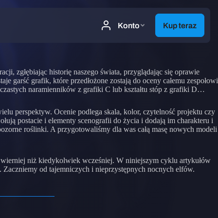
acji, zgłębiając historię naszego świata, przyglądając się oprawie
aje garść grafik, które przedłożone zostają do oceny całemu zespołowi
lczastych naramienników z grafiki C lub kształtu stóp z grafiki D…
elu perspektyw. Ocenie podlega skala, kolor, czytelność projektu czy
ują postacie i elementy scenografii do życia i dodają im charakteru i
epozorne roślinki. A przygotowaliśmy dla was całą masę nowych modeli
ni wierniej niż kiedykolwiek wcześniej. W niniejszym cyklu artykułów
s. Zaczniemy od tajemniczych i nieprzystępnych nocnych elfów.