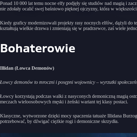
Ponad 10 000 lat temu nocne elfy podjęły się studiów nad magią i zac
nie zdołały ocalić swej baśniowo pięknej ojczyzny, która w większości
Kiedy graficy modernizowali projekty rasy nocnych elfów, dążyli do te
kształtują wielkie drzewa i zmieniają się w pradrzewce, zaś wiele jedn
Bohaterowie
Illidan (Łowca Demonów)
Łowcy demonów to mroczni i posępni wojownicy – wyrzutki społeczeń
Łowcy korzystają podczas walki z nasyconych demoniczną magią ostr
meczach wieloosobowych męski i żeński wariant tej klasy postaci.
Klasyczne, wytworzone dzięki mocy spaczenia tatuaże Illidana Burzog
potrzebować, by dźwigać ciężkie rogi i demoniczne skrzydła.