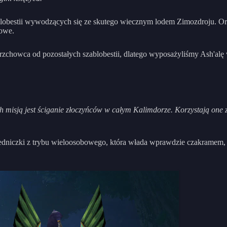
lobestii wywodzących się ze skutego wiecznym lodem Zimozdroju. Oręż
sowe.
rzchowca od pozostałych szablobestii, dlatego wyposażyliśmy Ash'alę
h misją jest ściganie złoczyńców w całym Kalimdorze. Korzystają one z
dniczki z trybu wieloosobowego, która włada wprawdzie czakramem, a