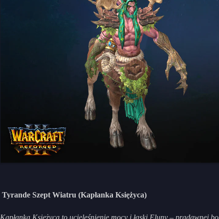
Tyrande Szept Wiatru (Kapłanka Księżyca)
Kapłanka Księżyca to ucieleśnienie mocy i łaski Eluny – pradawnej bog