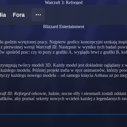
Warcraft 3: Reforged
Nocnych Elfów
Blizzard Entertainment
elu godzin wytężonej pracy. Najpierw graficy koncepcyjni szukają inspir
z pierwotnej wersji
Warcraft III
. Następnie w wyniku tych badań powst
w spośród prac: czy to pozy z grafiki A, wyglądu brwi z grafiki B, ko
rzystępują twórcy modeli 3D. Każdy model jest dokładnie oglądany z wi
każdego modelu. Później projekt trafia w ręce animatorów, którzy powoł
n dotyczy każdego nowego modelu – od samego księcia Arthasa aż po ni
aft III: Reforged
orkowie, ludzie, nocne elfy i nieumarli zostali odda
rafików, aby poznać sekrety nowych wcieleń każdej z legendarnych ra