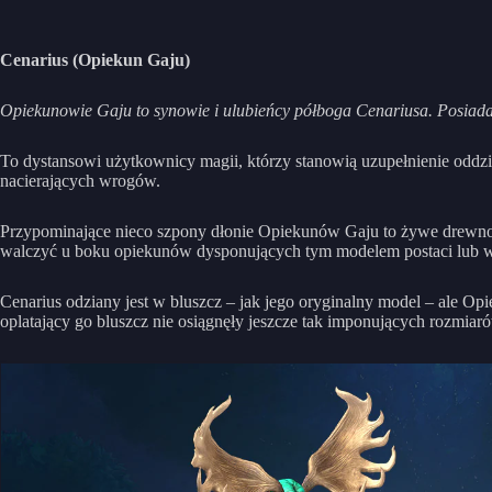
Cenarius (Opiekun Gaju)
Opiekunowie Gaju to synowie i ulubieńcy półboga Cenariusa. Posiadaj
To dystansowi użytkownicy magii, którzy stanowią uzupełnienie oddzi
nacierających wrogów.
Przypominające nieco szpony dłonie Opiekunów Gaju to żywe drewno,
walczyć u boku opiekunów dysponujących tym modelem postaci lub 
Cenarius odziany jest w bluszcz – jak jego oryginalny model – ale O
oplatający go bluszcz nie osiągnęły jeszcze tak imponujących rozmiaró