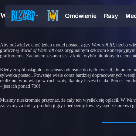
Warcraft III: Reforged – Nowe wcielenie 
Aby odświeżyć choć jeden model postaci z gry
Warcraft III
, trzeba wi
graficznej
World of Warcraft
oraz oryginalnym szkicom koncepcyjnym 
graficznemu. Zadaniem zespołu jest z kolei wybór ulubionych elementó
Kiedy zespół osiągnie konsensus odnośnie do tych kwestii, do pracy p
sylwetka postaci. Powstaje wiele coraz bardziej dopracowanych wersji 
realizmu, wprawiając w ruch szaty, tkaniny i części ciała. Proces te
– jest ich ponad 700!
Musimy nieskromnie przyznać, że cały ten wysiłek się opłacił. W
Warcr
zajrzymy za kulisy produkcji gry i będziemy towarzyszyć zespołowi g