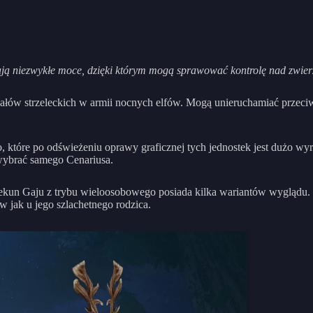
ą niezwykłe moce, dzięki którym mogą sprawować kontrolę nad zwierzę
ałów strzeleckich w armii nocnych elfów. Mogą unieruchamiać przeciwn
 które po odświeżeniu oprawy graficznej tych jednostek jest dużo w
wybrać samego Cenariusa.
piekun Gaju z trybu wieloosobowego posiada kilka wariantów wyglądu. 
w jak u jego szlachetnego rodzica.